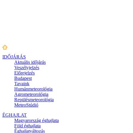
IDŐJÁRÁS
Aktuális
időjárás
Veszélyjelzés
Előrejelzés
Budapest
Tavaink
Humánmeteorológia
Agrometeorológia
Repülésmeteorológia
MeteoStúdió
ÉGHAJLAT
Magyarország éghajlata
Föld éghajlata
Éghajlatváltozás