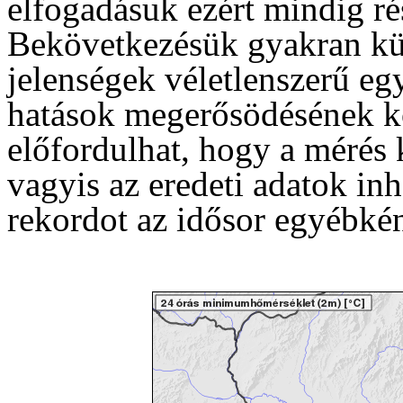
elfogadásuk ezért mindig rés
Bekövetkezésük gyakran kü
jelenségek véletlenszerű eg
hatások megerősödésének k
előfordulhat, hogy a mérés
vagyis az eredeti adatok in
rekordot az idősor egyébkén