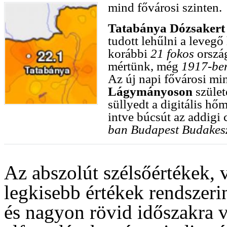
mind fővárosi szinten.
Tatabánya Dózsakert
tudott lehűlni a levegő 
korábbi
21 fokos
ország
mértünk, még
1917-be
Az új napi fővárosi m
Lágymányoson
szület
süllyedt a digitális hő
intve búcsút az addigi 
ban Budapest Budakesz
Az abszolút szélsőértékek, 
legkisebb értékek rendszerin
és nagyon rövid időszakra 