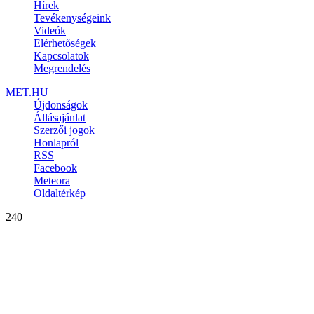
Hírek
Tevékenységeink
Videók
Elérhetőségek
Kapcsolatok
Megrendelés
MET.HU
Újdonságok
Állásajánlat
Szerzői jogok
Honlapról
RSS
Facebook
Meteora
Oldaltérkép
240