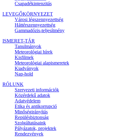
Csapadékintenzitás
LEVEGŐKÖRNYEZET
Városi légszennyezettség
Háttérszennyezettség
Gammadózis-teljesítmény
ISMERET-TÁR
Tanulmányok
Meteorológiai hírek
Kisfilmek
Meteorológiai alapismeretek
Kiadványok
Nap-hold
RÓLUNK
Szervezeti információk
Közérdekű adatok
Adatvédelem
Etika és antikorrupció
Minőségirányítás
Repülésbiztonság
Szolgáltatásaink
Pályázatok, projektek
Rendezvények