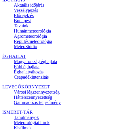
Aktuális
időjárás
Veszélyjelzés
Előrejelzés
Budapest
Tavaink
Humánmeteorológia
Agrometeorológia
Repülésmeteorológia
MeteoStúdió
ÉGHAJLAT
Magyarország éghajlata
Föld éghajlata
Éghajlatváltozás
Csapadékintenzitás
LEVEGŐKÖRNYEZET
Városi légszennyezettség
Háttérszennyezettség
Gammadózis-teljesítmény
ISMERET-TÁR
Tanulmányok
Meteorológiai hírek
Kisfilmek