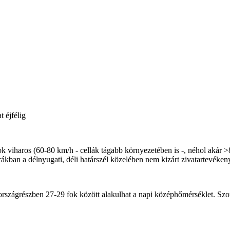
 éjfélig
ok viharos (60-80 km/h - cellák tágabb környezetében is -, néhol akár >
rákban a délnyugati, déli határszél közelében nem kizárt zivatartevéken
ső országrészben 27-29 fok között alakulhat a napi középhőmérséklet. S