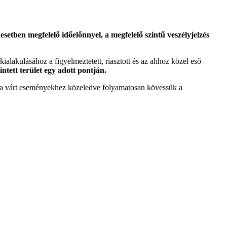
etben megfelelő időelőnnyel, a megfelelő szintű veszélyjelzés
 kialakulásához a figyelmeztetett, riasztott és az ahhoz közel eső
intett terület egy adott pontján.
tt a várt eseményekhez közeledve folyamatosan kövessük a