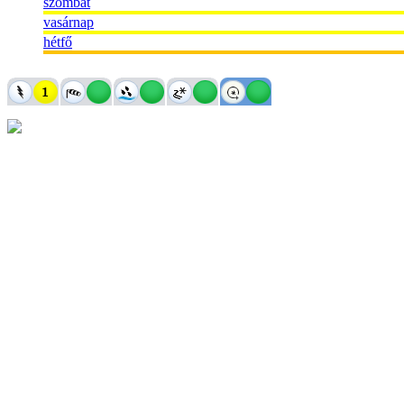
szombat
vasárnap
hétfő