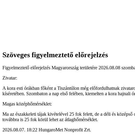
Szöveges figyelmeztető előrejelzés
Figyelmeztető előrejelzés Magyarország területére 2026.08.08 szombat
Zivatar:
A kora esti órákban főként a Tiszántúlon még előfordulhatnak zivatar
kíséretében. Szombaton a nap első felében, kiemelten a kora hajnali ó
Magas középhőmérséklet:
Ma az északkeleti tájak kivételével 25 fok felett, de a déli és közép
továbbra is 25 fok körül lehet az átlaghőmérséklet.
2026.08.07. 18:22 HungaroMet Nonprofit Zrt.