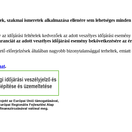
k, szakmai ismeretek alkalmazása ellenére sem lehetséges minden es
gy az időjárási feltételek kedvezőek az adott veszélyes időjárási esemény
garanciát az adott veszélyes időjárási esemény bekövetkezésére az ér
tő előrejelzések általában nagyobb bizonytalansággal terheltek, emia
hat
.