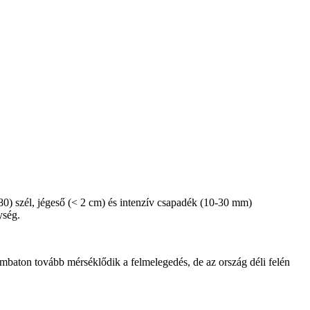
80) szél, jégeső (< 2 cm) és intenzív csapadék (10-30 mm)
ység.
zombaton tovább mérséklődik a felmelegedés, de az ország déli felén