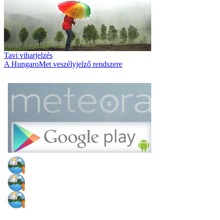
Tavi viharjelzés
A HungaroMet veszélyjelző rendszere