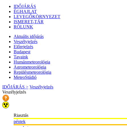
IDŐJÁRÁS
ÉGHAJLAT
LEVEGŐKÖRNYEZET
ISMERET-TÁR
RÓLUNK
Aktuális
időjárás
Veszélyjelzés
Előrejelzés
Budapest
Tavaink
Humánmeteorológia
Agrometeorológia
Repülésmeteorológia
MeteoStúdió
IDŐJÁRÁS >
Veszélyjelzés
Veszélyjelzés
Riasztás
péntek