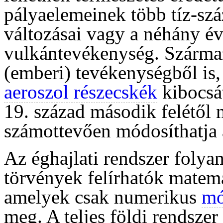
pályaelemeinek több tíz-szá
változásai vagy a néhány éve
vulkántevékenység. Szárma
(emberi) tevékenységből is
aeroszol részecskék
kibocsát
19. század második felétől 
számottevően módosíthatja a
Az éghajlati rendszer folya
törvények felírhatók matem
amelyek csak numerikus
mó
meg. A teljes földi rendszer