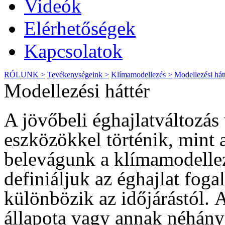
Videók
Elérhetőségek
Kapcsolatok
RÓLUNK >
Tevékenységeink >
Klímamodellezés >
Modellezési hát
Modellezési háttér
A jövőbeli éghajlatváltozá
eszközökkel történik, mint a
belevágunk a klímamodellez
definiáljuk az éghajlat fog
különbözik az időjárástól.
állapota vagy annak néhány 