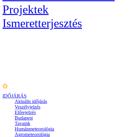
Projektek
Ismeretterjesztés
IDŐJÁRÁS
Aktuális
időjárás
Veszélyjelzés
Előrejelzés
Budapest
Tavaink
Humánmeteorológia
Agrometeorológia