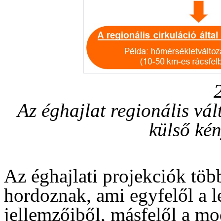
Az éghajlat regionális vál
külső ké
Az éghajlati projekciók töb
hordoznak, ami egyfelől a l
jellemzőiből, másfelől a mod