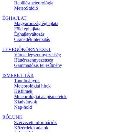
Repülésmeteorológia
MeteoStúdió
ÉGHAJLAT
Magyarország éghajlata
Föld éghajlata
Éghajlatváltozás
Csapadékintenzitás
LEVEGŐKÖRNYEZET
Városi légszennyezettség
Háttérszennyezettség
Gammadózis-teljesítmény
ISMERET-TÁR
Tanulmányok
Meteorológiai hírek
Kisfilmek
Meteorológiai alapismeretek
Kiadványok
Nap-hold
RÓLUNK
Szervezeti információk
Közérdekű adatok