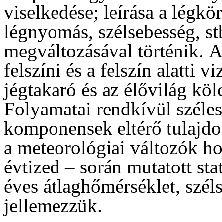
viselkedése; leírása a légkö
légnyomás, szélsebesség, stb
megváltozásával történik. 
felszíni és a felszín alatti v
jégtakaró és az élővilág köl
Folyamatai rendkívül széle
komponensek eltérő tulajdon
a meteorológiai változók ho
évtized – során mutatott stat
éves átlaghőmérséklet, szél
jellemezzük.