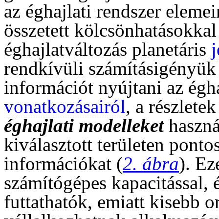
az éghajlati rendszer eleme
összetett kölcsönhatásokkal 
éghajlatváltozás planetáris
rendkívüli számításigényük 
információt nyújtani az égha
vonatkozásairól
, a részletek
éghajlati modelleket
haszná
kiválasztott területen ponto
információkat (
2. ábra
). E
számítógépes kapacitással, 
futtathatók, emiatt kisebb o