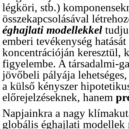
légköri, stb.) komponensekr
összekapcsolásával létrehoz
éghajlati modellekkel
tudju
emberi tevékenység hatását
koncentrációján keresztül, 
figyelembe. A társadalmi-g
jövőbeli pályája lehetséges,
a külső kényszer hipotetiku
előrejelzéseknek, hanem
pr
Napjainkra a nagy klímakut
globális éghajlati modellek