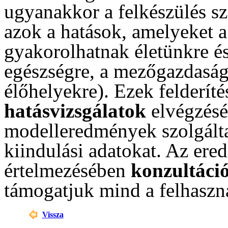
ugyanakkor a felkészülés s
azok a hatások, amelyeket a
gyakorolhatnak életünkre és
egészségre, a mezőgazdasági
élőhelyekre). Ezek felderít
hatásvizsgálatok
elvégzésé
modelleredmények szolgáltat
kiindulási adatokat. Az er
értelmezésében
konzultáci
támogatjuk mind a felhaszn
Vissza