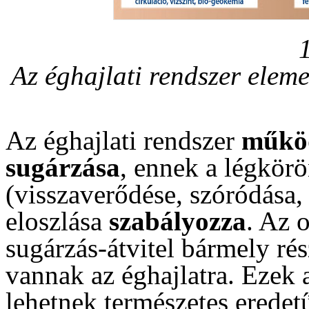
Az éghajlati rendszer elem
Az éghajlati rendszer
műkö
sugárzása
, ennek a légkörö
(visszaverődése, szóródása, 
eloszlása
szabályozza
. Az 
sugárzás-átvitel bármely rés
vannak az éghajlatra. Ezek
lehetnek természetes eredet