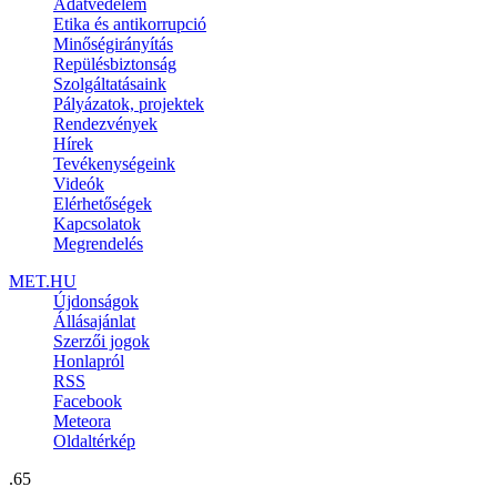
Adatvédelem
Etika és antikorrupció
Minőségirányítás
Repülésbiztonság
Szolgáltatásaink
Pályázatok, projektek
Rendezvények
Hírek
Tevékenységeink
Videók
Elérhetőségek
Kapcsolatok
Megrendelés
MET.HU
Újdonságok
Állásajánlat
Szerzői jogok
Honlapról
RSS
Facebook
Meteora
Oldaltérkép
.65