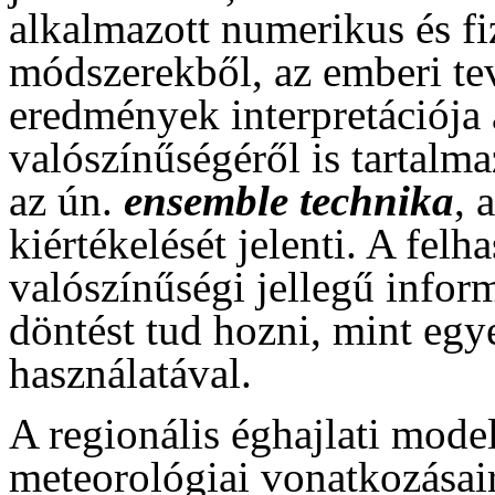
alkalmazott numerikus és fi
módszerekből, az emberi te
eredmények interpretációja 
valószínűségéről is tartalm
az ún.
ensemble technika
, 
kiértékelését jelenti. A felh
valószínűségi jellegű info
döntést tud hozni, mint eg
használatával.
A regionális éghajlati model
meteorológiai vonatkozásai