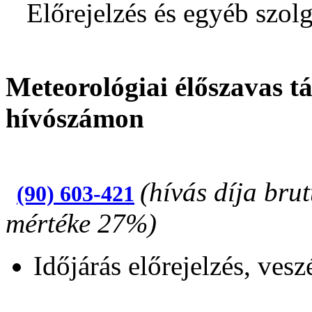
Előrejelzés és egyéb szolg
Meteorológiai élőszavas tá
hívószámon
(hívás díja bru
(90) 603-421
mértéke 27%)
Időjárás előrejelzés, vesz