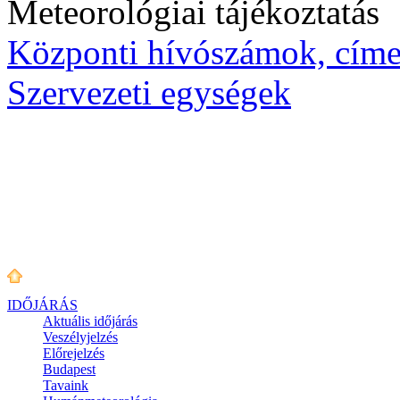
Meteorológiai tájékoztatás
Központi hívószámok, cím
Szervezeti egységek
IDŐJÁRÁS
Aktuális
időjárás
Veszélyjelzés
Előrejelzés
Budapest
Tavaink