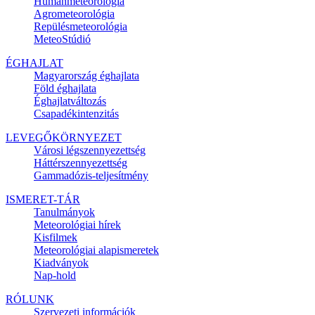
Humánmeteorológia
Agrometeorológia
Repülésmeteorológia
MeteoStúdió
ÉGHAJLAT
Magyarország éghajlata
Föld éghajlata
Éghajlatváltozás
Csapadékintenzitás
LEVEGŐKÖRNYEZET
Városi légszennyezettség
Háttérszennyezettség
Gammadózis-teljesítmény
ISMERET-TÁR
Tanulmányok
Meteorológiai hírek
Kisfilmek
Meteorológiai alapismeretek
Kiadványok
Nap-hold
RÓLUNK
Szervezeti információk