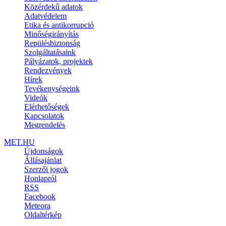
Közérdekű adatok
Adatvédelem
Etika és antikorrupció
Minőségirányítás
Repülésbiztonság
Szolgáltatásaink
Pályázatok, projektek
Rendezvények
Hírek
Tevékenységeink
Videók
Elérhetőségek
Kapcsolatok
Megrendelés
MET.HU
Újdonságok
Állásajánlat
Szerzői jogok
Honlapról
RSS
Facebook
Meteora
Oldaltérkép