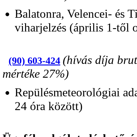
Balatonra, Velencei- és Ti
viharjelzés (április 1-től 
(hívás díja bru
(90) 603-424
mértéke 27%)
Repülésmeteorológiai adat
24 óra között)