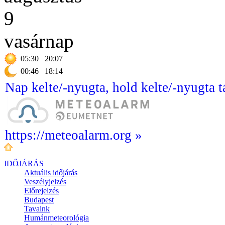
9
vasárnap
05:30
20:07
00:46
18:14
Nap kelte/-nyugta, hold kelte/-nyugta t
https://meteoalarm.org »
IDŐJÁRÁS
Aktuális
időjárás
Veszélyjelzés
Előrejelzés
Budapest
Tavaink
Humánmeteorológia