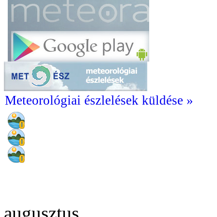
Meteorológiai észlelések küldése »
augusztus