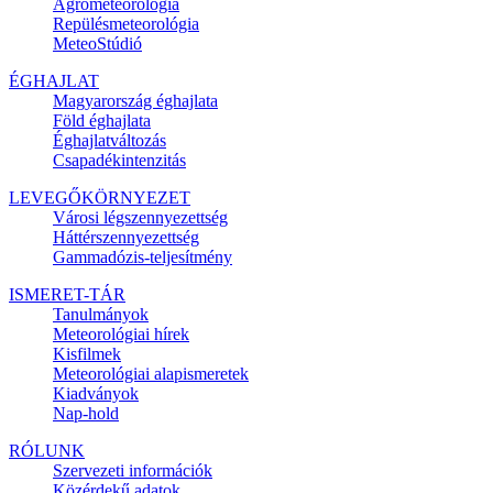
Agrometeorológia
Repülésmeteorológia
MeteoStúdió
ÉGHAJLAT
Magyarország éghajlata
Föld éghajlata
Éghajlatváltozás
Csapadékintenzitás
LEVEGŐKÖRNYEZET
Városi légszennyezettség
Háttérszennyezettség
Gammadózis-teljesítmény
ISMERET-TÁR
Tanulmányok
Meteorológiai hírek
Kisfilmek
Meteorológiai alapismeretek
Kiadványok
Nap-hold
RÓLUNK
Szervezeti információk
Közérdekű adatok