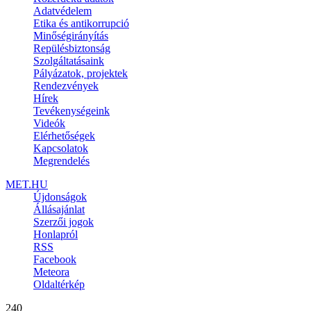
Adatvédelem
Etika és antikorrupció
Minőségirányítás
Repülésbiztonság
Szolgáltatásaink
Pályázatok, projektek
Rendezvények
Hírek
Tevékenységeink
Videók
Elérhetőségek
Kapcsolatok
Megrendelés
MET.HU
Újdonságok
Állásajánlat
Szerzői jogok
Honlapról
RSS
Facebook
Meteora
Oldaltérkép
240