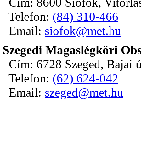
Cím: 8600 Siófok, Vitorlás
Telefon:
(84) 310-466
Email:
siofok@met.hu
Szegedi Magaslégköri Ob
Cím: 6728 Szeged, Bajai ú
Telefon:
(62) 624-042
Email:
szeged@met.hu