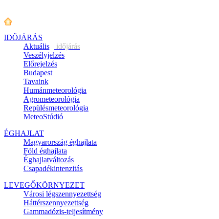
IDŐJÁRÁS
Aktuális
időjárás
Veszélyjelzés
Előrejelzés
Budapest
Tavaink
Humánmeteorológia
Agrometeorológia
Repülésmeteorológia
MeteoStúdió
ÉGHAJLAT
Magyarország éghajlata
Föld éghajlata
Éghajlatváltozás
Csapadékintenzitás
LEVEGŐKÖRNYEZET
Városi légszennyezettség
Háttérszennyezettség
Gammadózis-teljesítmény