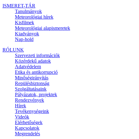
ISMERET-TÁR
Tanulmányok
Meteorológiai hírek
Kisfilmek
Meteorológiai alapismeretek
Kiadványok
Nap-hold
RÓLUNK
Szervezeti információk
Közérdekű adatok
Adatvédelem
Etika és antikorrupció
Minőségirányítás
Repülésbiztonság
Szolgáltatásaink
Pályázatok, projektek
Rendezvények
Hírek
Tevékenységeink
Videók
Elérhetőségek
Kapcsolatok
Megrendelés