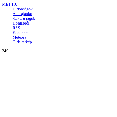
MET.HU
Újdonságok
Állásajánlat
Szerzői jogok
Honlapról
RSS
Facebook
Meteora
Oldaltérkép
240