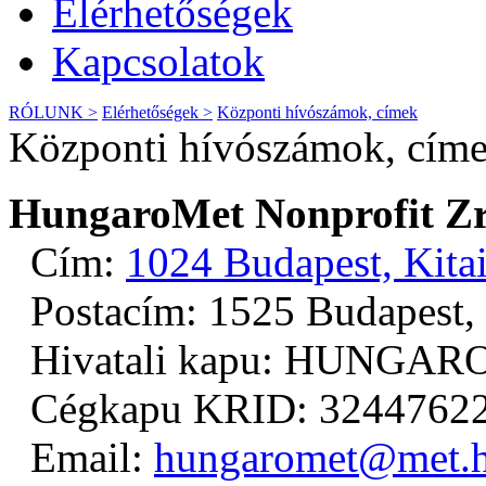
Elérhetőségek
Kapcsolatok
RÓLUNK >
Elérhetőségek >
Központi hívószámok, címek
Központi hívószámok, cím
HungaroMet Nonprofit Zr
Cím:
1024 Budapest, Kitai
Postacím: 1525 Budapest, 
Hivatali kapu: HUNGAR
Cégkapu KRID: 3244762
Email:
hungaromet@met.