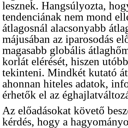
lesznek. Hangsúlyozta, hog
tendenciának nem mond ell
átlagosnál alacsonyabb átl
májusában az iparosodás elő
magasabb globális átlaghőmé
korlát elérését, hiszen utób
tekinteni. Mindkét kutató át
ahonnan hiteles adatok, i
érhetők el az éghajlatváltoz
Az előadásokat követő beszé
kérdés, hogy a hagyományos