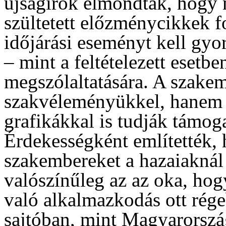
újságírók elmondták, hogy
szültetett előzménycikkek 
időjárási eseményt kell gyo
– mint a feltételezett esetbe
megszólaltatására. A szak
szakvéleményükkel, hanem a
grafikákkal is tudják támog
Érdekességként említették, 
szakembereket a hazaiaknál
valószínűleg az az oka, hog
való alkalmazkodás ott rége
sajtóban, mint Magyarorszá