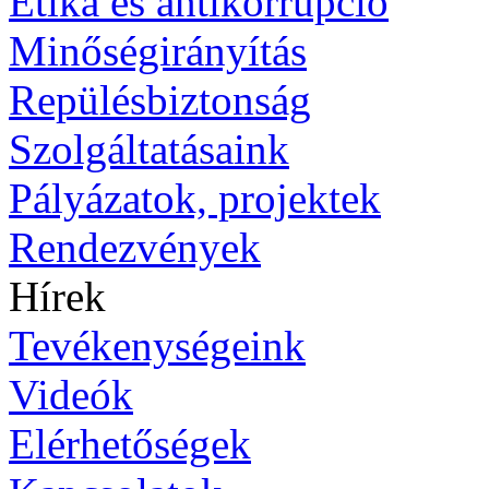
Etika és antikorrupció
Minőségirányítás
Repülésbiztonság
Szolgáltatásaink
Pályázatok, projektek
Rendezvények
Hírek
Tevékenységeink
Videók
Elérhetőségek