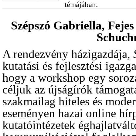
témájában.
Szépszó Gabriella, Fejes
Schuchn
A rendezvény házigazdája,
kutatási és fejlesztési igaz
hogy a workshop egy soroza
céljuk az újságírók támogat
szakmailag hiteles és mod
eseményen hazai online hír
kutatóintézetek éghajlatvál