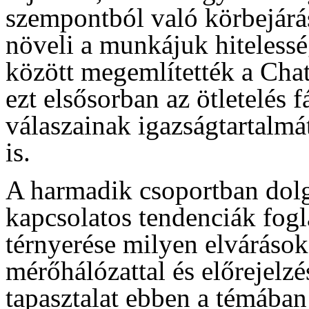
szempontból való körbejárá
növeli a munkájuk hitelessé
között megemlítették a Cha
ezt elsősorban az ötletelés 
válaszainak igazságtartalmá
is.
A harmadik csoportban dolg
kapcsolatos tendenciák fogl
térnyerése milyen elvárások
mérőhálózattal és előrejelz
tapasztalat ebben a témában