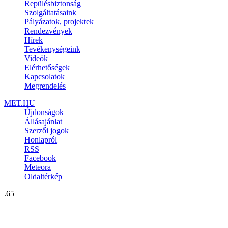
Repülésbiztonság
Szolgáltatásaink
Pályázatok, projektek
Rendezvények
Hírek
Tevékenységeink
Videók
Elérhetőségek
Kapcsolatok
Megrendelés
MET.HU
Újdonságok
Állásajánlat
Szerzői jogok
Honlapról
RSS
Facebook
Meteora
Oldaltérkép
.65