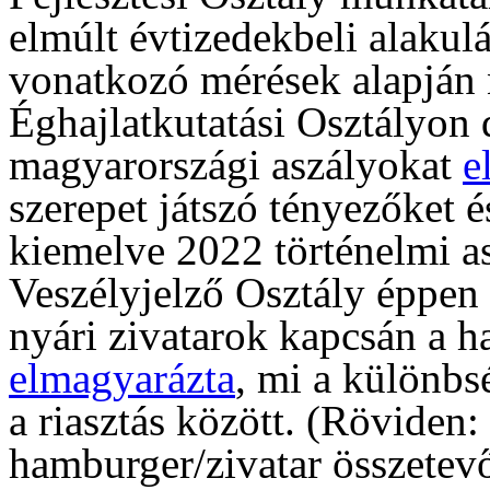
elmúlt évtizedekbeli alakul
vonatkozó mérések alapján 
Éghajlatkutatási Osztályon
magyarországi aszályokat
e
szerepet játszó tényezőket é
kiemelve 2022 történelmi a
Veszélyjelző Osztály éppen
nyári zivatarok kapcsán a 
elmagyarázta
, mi a különbs
a riasztás között. (Röviden:
hamburger/zivatar összetev