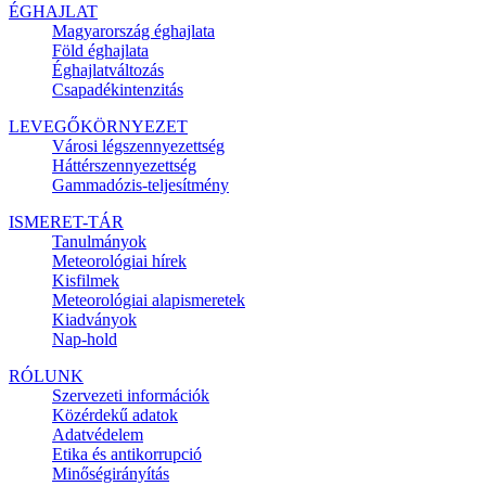
ÉGHAJLAT
Magyarország éghajlata
Föld éghajlata
Éghajlatváltozás
Csapadékintenzitás
LEVEGŐKÖRNYEZET
Városi légszennyezettség
Háttérszennyezettség
Gammadózis-teljesítmény
ISMERET-TÁR
Tanulmányok
Meteorológiai hírek
Kisfilmek
Meteorológiai alapismeretek
Kiadványok
Nap-hold
RÓLUNK
Szervezeti információk
Közérdekű adatok
Adatvédelem
Etika és antikorrupció
Minőségirányítás