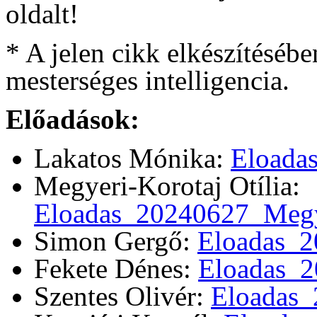
oldalt!
* A jelen cikk elkészítésé
mesterséges intelligencia.
Előadások:
Lakatos Mónika:
Eloada
Megyeri-Korotaj Otília:
Eloadas_20240627_Megy
Simon Gergő:
Eloadas_
Fekete Dénes:
Eloadas_2
Szentes Olivér:
Eloadas_