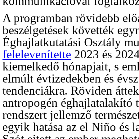
kommunikációval foglalkozó
A programban rövidebb elő
beszélgetések követték egy
Éghajlatkutatási Osztály m
felelevenítette
2023 és 2024
kiemelkedő hónapjait, s eml
elmúlt évtizedekben és évsz
tendenciákra. Röviden átteki
antropogén éghajlatalakító t
rendszert jellemző termész
egyik hatása az el Niño és 
Szót ejtett az ember meghat