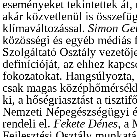
eseményeket tekintettek át,
akár közvetlenül is összefü
klímaváltozással.
Simon Ge
közösségi és egyéb médiás f
Szolgáltató Osztály vezetőj
definícióját, az ehhez kapcs
fokozatokat. Hangsúlyozta, 
csak magas középhőmérsékle
ki, a hőségriasztást a tiszti
Nemzeti Népegészségügyi é
rendeli el.
Fekete Dénes
, a
Fejlesztési Osztály munkat