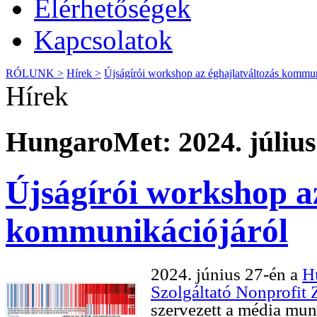
Elérhetőségek
Kapcsolatok
RÓLUNK >
Hírek >
Újságírói workshop az éghajlatváltozás kommun
Hírek
HungaroMet: 2024. július
Újságírói workshop az
kommunikációjáról
2024. június 27-én a
H
Szolgáltató Nonprofit Z
szervezett a média mun