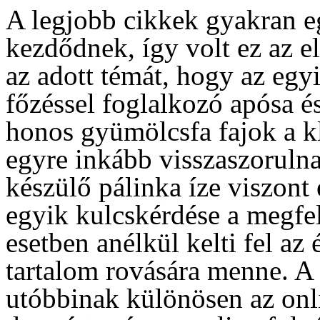
A legjobb cikkek gyakran eg
kezdődnek, így volt ez az el
az adott témát, hogy az egy
főzéssel foglalkozó apósa é
honos gyümölcsfa fajok a k
egyre inkább visszaszorulna
készülő pálinka íze viszont
egyik kulcskérdése a megfel
esetben anélkül kelti fel az
tartalom rovására menne. A
utóbbinak különösen az onli