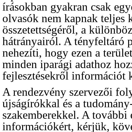
írásokban gyakran csak egye
olvasók nem kapnak teljes k
összetettségéről, a különbö
hátrányairól. A tényfeltáró 
nehezíti, hogy ezen a terület
minden iparági adathoz hoz
fejlesztésekről információt 
A rendezvény szervezői foly
újságírókkal és a tudomán
szakemberekkel. A további 
információkért, kérjük, köv