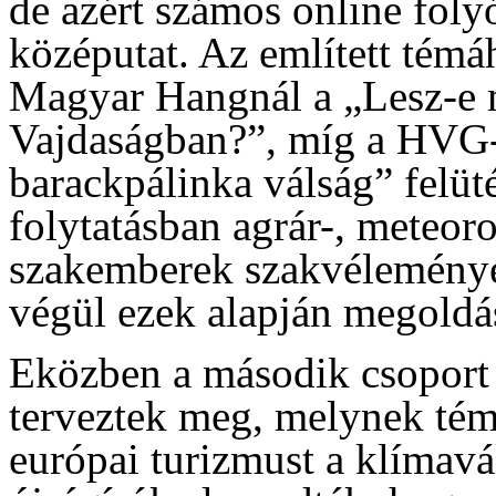
de azért számos online folyó
középutat. Az említett témá
Magyar Hangnál a „Lesz-e 
Vajdaságban?”, míg a HVG-
barackpálinka válság” felüté
folytatásban agrár-, meteoro
szakemberek szakvéleményét
végül ezek alapján megoldás
Eközben a második csoport t
terveztek meg, melynek tém
európai turizmust a klímavá