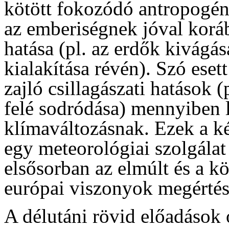
kötött fokozódó antropogén
az emberiségnek jóval koráb
hatása (pl. az erdők kivágás
kialakítása révén). Szó eset
zajló csillagászati hatások 
felé sodródása) mennyiben l
klímaváltozásnak. Ezek a k
egy meteorológiai szolgálat
elsősorban az elmúlt és a k
európai viszonyok megértés
A délutáni rövid előadások 