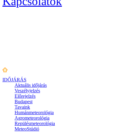
Kapcsolatok
IDŐJÁRÁS
Aktuális
időjárás
Veszélyjelzés
Előrejelzés
Budapest
Tavaink
Humánmeteorológia
Agrometeorológia
Repülésmeteorológia
MeteoStúdió