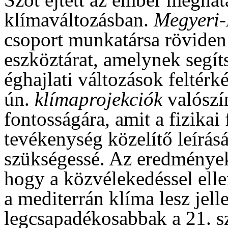
klímaváltozásban.
Megyeri-
csoport munkatársa rövide
eszköztárat, amelynek segít
éghajlati változások feltérk
ún.
klímaprojekciók
valószí
fontosságára, amit a fizika
tevékenység közelítő leírás
szükségessé. Az eredmények
hogy a közvélekedéssel ell
a mediterrán klíma lesz jell
legcsapadékosabbak a 21. s