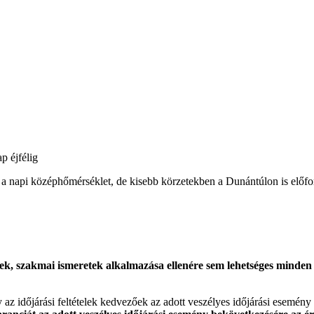
p éjfélig
tt a napi középhőmérséklet, de kisebb körzetekben a Dunántúlon is előf
k, szakmai ismeretek alkalmazása ellenére sem lehetséges minden es
gy az időjárási feltételek kedvezőek az adott veszélyes időjárási esemény