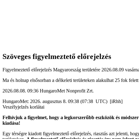
Szöveges figyelmeztető előrejelzés
Figyelmeztető előrejelzés Magyarország területére 2026.08.09 vasárna
Ma és holnap elsősorban a délkeleti területeken alakulhat 25 fok fele
2026.08.08. 09:36 HungaroMet Nonprofit Zrt.
HungaroMet: 2026. augusztus 8. 09:38 (07:38 UTC) [iRhh]
Veszélyjelzés korlátai
Felhívjuk a figyelmet, hogy a legkorszerűbb eszközök és módszere
kiadása!
Egy térségre kiadott figyelmeztető előrejelzés, riasztás azt jelenti, ho