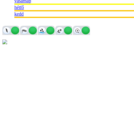
vasárnap
hétfő
kedd