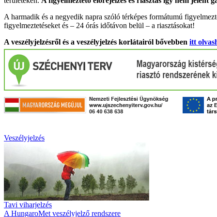
területeken.
A figyelmeztető előrejelzés és riasztás így nem jelent 
A harmadik és a negyedik napra szóló térképes formátumú figyelmezte
figyelmeztetéseket és – 24 órás időtávon belül – a riasztásokat!
A veszélyjelzésről és a veszélyjelzés korlátairól bővebben
itt olvas
Veszélyjelzés
Tavi viharjelzés
A HungaroMet veszélyjelző rendszere