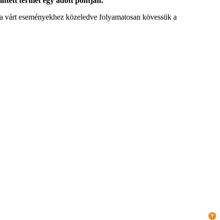
intett terület egy adott pontján.
tt a várt eseményekhez közeledve folyamatosan kövessük a