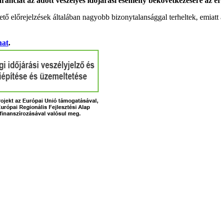
garanciát az adott veszélyes időjárási esemény bekövetkezésére az ér
tő előrejelzések általában nagyobb bizonytalansággal terheltek, emia
hat
.