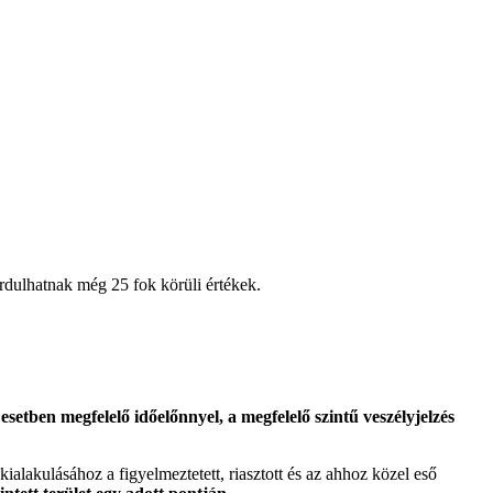
ordulhatnak még 25 fok körüli értékek.
etben megfelelő időelőnnyel, a megfelelő szintű veszélyjelzés
 kialakulásához a figyelmeztetett, riasztott és az ahhoz közel eső