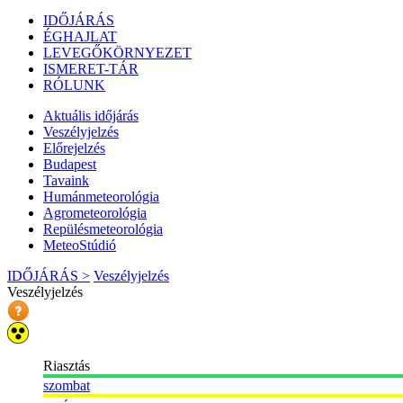
IDŐJÁRÁS
ÉGHAJLAT
LEVEGŐKÖRNYEZET
ISMERET-TÁR
RÓLUNK
Aktuális
időjárás
Veszélyjelzés
Előrejelzés
Budapest
Tavaink
Humánmeteorológia
Agrometeorológia
Repülésmeteorológia
MeteoStúdió
IDŐJÁRÁS >
Veszélyjelzés
Veszélyjelzés
Riasztás
szombat