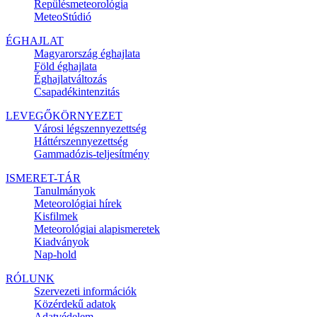
Repülésmeteorológia
MeteoStúdió
ÉGHAJLAT
Magyarország éghajlata
Föld éghajlata
Éghajlatváltozás
Csapadékintenzitás
LEVEGŐKÖRNYEZET
Városi légszennyezettség
Háttérszennyezettség
Gammadózis-teljesítmény
ISMERET-TÁR
Tanulmányok
Meteorológiai hírek
Kisfilmek
Meteorológiai alapismeretek
Kiadványok
Nap-hold
RÓLUNK
Szervezeti információk
Közérdekű adatok
Adatvédelem