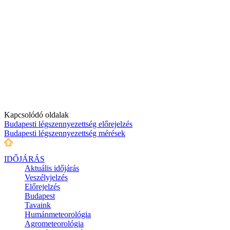
Kapcsolódó oldalak
Budapesti légszennyezettség előrejelzés
Budapesti légszennyezettség mérések
IDŐJÁRÁS
Aktuális
időjárás
Veszélyjelzés
Előrejelzés
Budapest
Tavaink
Humánmeteorológia
Agrometeorológia