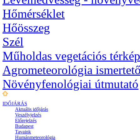
Hőmérséklet
Hőösszeg
Szél
Műholdas vegetációs térké
Agrometeorológia ismertet
Növényfenológiai útmutató
IDŐJÁRÁS
Aktuális
időjárás
Veszélyjelzés
Előrejelzés
Budapest
Tavaink
Humánmeteorológia