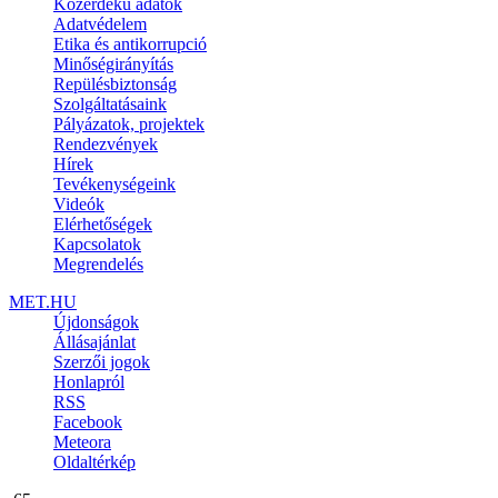
Közérdekű adatok
Adatvédelem
Etika és antikorrupció
Minőségirányítás
Repülésbiztonság
Szolgáltatásaink
Pályázatok, projektek
Rendezvények
Hírek
Tevékenységeink
Videók
Elérhetőségek
Kapcsolatok
Megrendelés
MET.HU
Újdonságok
Állásajánlat
Szerzői jogok
Honlapról
RSS
Facebook
Meteora
Oldaltérkép