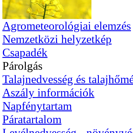
Agrometeorológiai elemzés
Nemzetközi helyzetkép
Csapadék
Párolgás
Talajnedvesség és talajhőmé
Aszály információk
Napfénytartam
Páratartalom
Levélnedvesség - növényv