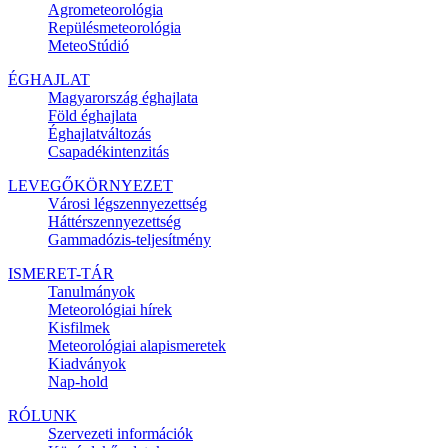
Agrometeorológia
Repülésmeteorológia
MeteoStúdió
ÉGHAJLAT
Magyarország éghajlata
Föld éghajlata
Éghajlatváltozás
Csapadékintenzitás
LEVEGŐKÖRNYEZET
Városi légszennyezettség
Háttérszennyezettség
Gammadózis-teljesítmény
ISMERET-TÁR
Tanulmányok
Meteorológiai hírek
Kisfilmek
Meteorológiai alapismeretek
Kiadványok
Nap-hold
RÓLUNK
Szervezeti információk