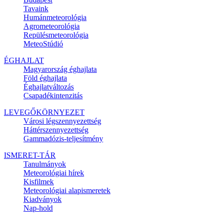
Tavaink
Humánmeteorológia
Agrometeorológia
Repülésmeteorológia
MeteoStúdió
ÉGHAJLAT
Magyarország éghajlata
Föld éghajlata
Éghajlatváltozás
Csapadékintenzitás
LEVEGŐKÖRNYEZET
Városi légszennyezettség
Háttérszennyezettség
Gammadózis-teljesítmény
ISMERET-TÁR
Tanulmányok
Meteorológiai hírek
Kisfilmek
Meteorológiai alapismeretek
Kiadványok
Nap-hold