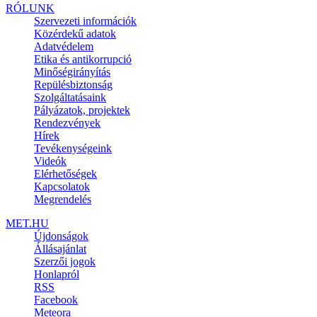
RÓLUNK
Szervezeti információk
Közérdekű adatok
Adatvédelem
Etika és antikorrupció
Minőségirányítás
Repülésbiztonság
Szolgáltatásaink
Pályázatok, projektek
Rendezvények
Hírek
Tevékenységeink
Videók
Elérhetőségek
Kapcsolatok
Megrendelés
MET.HU
Újdonságok
Állásajánlat
Szerzői jogok
Honlapról
RSS
Facebook
Meteora