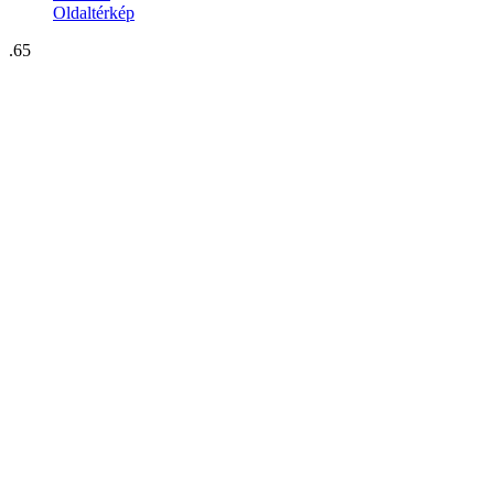
Oldaltérkép
.65