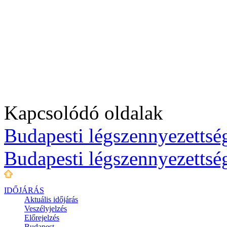
Kapcsolódó oldalak
Budapesti légszennyezettség
Budapesti légszennyezettsé
IDŐJÁRÁS
Aktuális
időjárás
Veszélyjelzés
Előrejelzés
Budapest