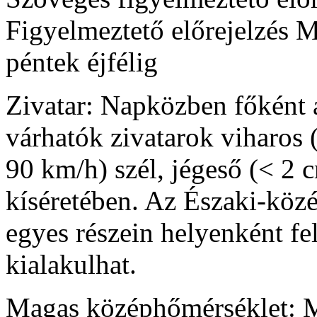
Figyelmeztető előrejelzés M
péntek éjfélig
Zivatar: Napközben főként 
várhatók zivatarok viharos
90 km/h) szél, jégeső (< 2
kíséretében. Az Északi-közé
egyes részein helyenként f
kialakulhat.
Magas középhőmérséklet: Ma