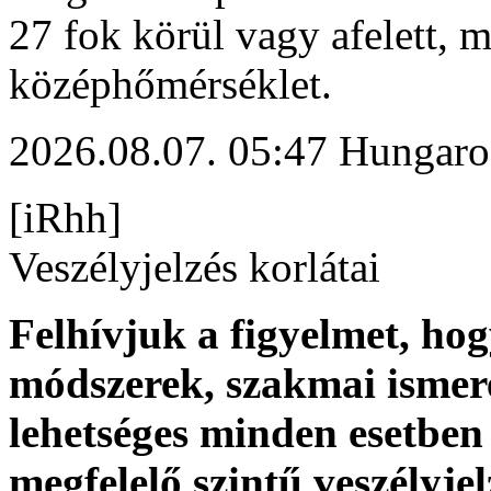
27 fok körül vagy afelett, m
középhőmérséklet.
2026.08.07. 05:47 Hungaro
[iRhh]
Veszélyjelzés korlátai
Felhívjuk a figyelmet, ho
módszerek, szakmai ismer
lehetséges minden esetben 
megfelelő szintű veszélyje