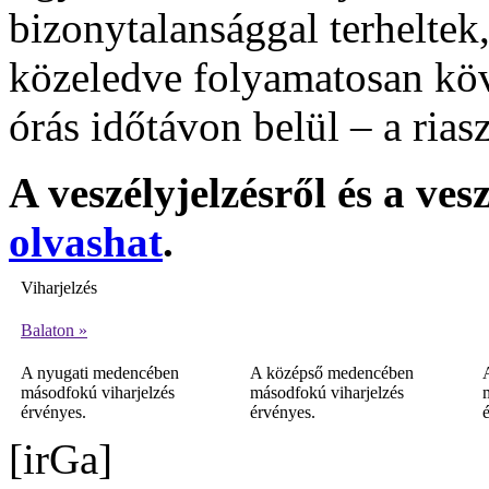
bizonytalansággal terheltek
közeledve folyamatosan köv
órás időtávon belül – a rias
A veszélyjelzésről és a ve
olvashat
.
Viharjelzés
Balaton »
A nyugati medencében
A középső medencében
másodfokú viharjelzés
másodfokú viharjelzés
érvényes.
érvényes.
[irGa]