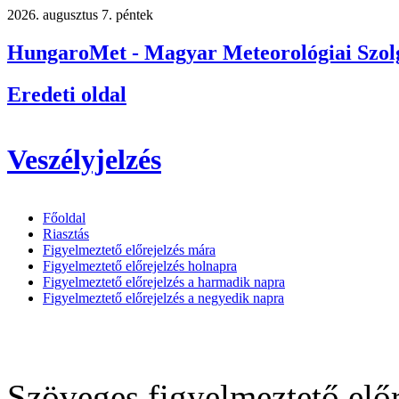
2026. augusztus 7. péntek
HungaroMet - Magyar Meteorológiai Szolg
Eredeti oldal
Veszélyjelzés
Főoldal
Riasztás
Figyelmeztető előrejelzés mára
Figyelmeztető előrejelzés holnapra
Figyelmeztető előrejelzés a harmadik napra
Figyelmeztető előrejelzés a negyedik napra
Szöveges figyelmeztető előr