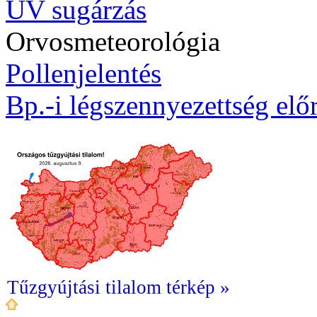
UV sugárzás
Orvosmeteorológia
Pollenjelentés
Bp.-i légszennyezettség előr
Tűzgyújtási tilalom térkép »