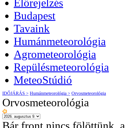
Előrejelzés
Budapest
Tavaink
Humánmeteorológia
Agrometeorológia
Repülésmeteorológia
MeteoStúdió
IDŐJÁRÁS >
Humánmeteorológia >
Orvosmeteorológia
Orvosmeteorológia
Bár front nincs fölöttünk, 