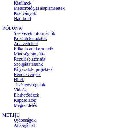
Kisfilmek
Meteorológiai alapismeretek
Kiadványok
Nap-hold
RÓLUNK
Szervezeti információk
Közérdekű adatok
Adatvédelem
Etika és antikorrupció
Minőségirányítás
Repülésbiztonság
Szolgáltatásaink
Pályázatok, projektek
Rendezvények
Hírek
Tevékenységeink
Videók
Elérhetőségek
Kapcsolatok
Megrendelés
MET.HU
Újdonságok
Állásajánlat