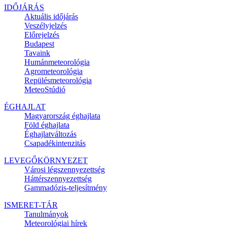
IDŐJÁRÁS
Aktuális
időjárás
Veszélyjelzés
Előrejelzés
Budapest
Tavaink
Humánmeteorológia
Agrometeorológia
Repülésmeteorológia
MeteoStúdió
ÉGHAJLAT
Magyarország éghajlata
Föld éghajlata
Éghajlatváltozás
Csapadékintenzitás
LEVEGŐKÖRNYEZET
Városi légszennyezettség
Háttérszennyezettség
Gammadózis-teljesítmény
ISMERET-TÁR
Tanulmányok
Meteorológiai hírek