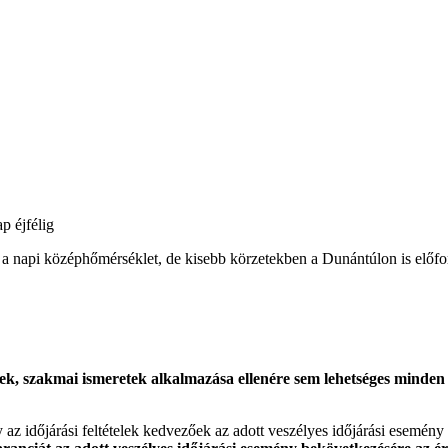
p éjfélig
tt a napi középhőmérséklet, de kisebb körzetekben a Dunántúlon is előf
k, szakmai ismeretek alkalmazása ellenére sem lehetséges minden es
gy az időjárási feltételek kedvezőek az adott veszélyes időjárási esemény