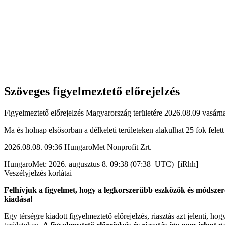
Szöveges figyelmeztető előrejelzés
Figyelmeztető előrejelzés Magyarország területére 2026.08.09 vasárna
Ma és holnap elsősorban a délkeleti területeken alakulhat 25 fok fele
2026.08.08. 09:36 HungaroMet Nonprofit Zrt.
HungaroMet: 2026. augusztus 8. 09:38 (07:38 UTC) [iRhh]
Veszélyjelzés korlátai
Felhívjuk a figyelmet, hogy a legkorszerűbb eszközök és módszere
kiadása!
Egy térségre kiadott figyelmeztető előrejelzés, riasztás azt jelenti, ho