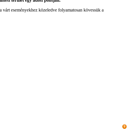
intett terület egy adott pontján.
tt a várt eseményekhez közeledve folyamatosan kövessük a