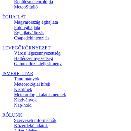
Repülésmeteorológia
MeteoStúdió
ÉGHAJLAT
Magyarország éghajlata
Föld éghajlata
Éghajlatváltozás
Csapadékintenzitás
LEVEGŐKÖRNYEZET
Városi légszennyezettség
Háttérszennyezettség
Gammadózis-teljesítmény
ISMERET-TÁR
Tanulmányok
Meteorológiai hírek
Kisfilmek
Meteorológiai alapismeretek
Kiadványok
Nap-hold
RÓLUNK
Szervezeti információk
Közérdekű adatok
Adatvédelem