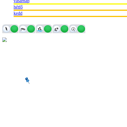
vasárnap
hétfő
kedd