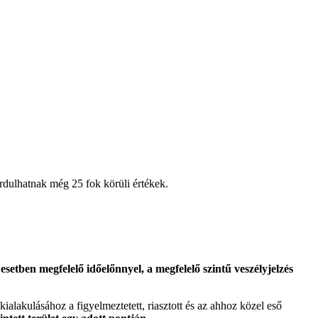
ordulhatnak még 25 fok körüli értékek.
etben megfelelő időelőnnyel, a megfelelő szintű veszélyjelzés
 kialakulásához a figyelmeztetett, riasztott és az ahhoz közel eső