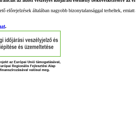
garanciát az adott veszélyes időjárási esemény bekövetkezésére az ér
tő előrejelzések általában nagyobb bizonytalansággal terheltek, emia
hat
.