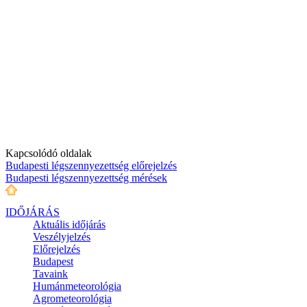
Kapcsolódó oldalak
Budapesti légszennyezettség előrejelzés
Budapesti légszennyezettség mérések
IDŐJÁRÁS
Aktuális
időjárás
Veszélyjelzés
Előrejelzés
Budapest
Tavaink
Humánmeteorológia
Agrometeorológia