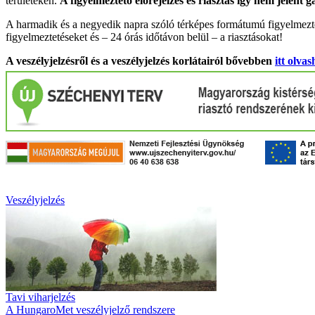
területeken.
A figyelmeztető előrejelzés és riasztás így nem jelent 
A harmadik és a negyedik napra szóló térképes formátumú figyelmezte
figyelmeztetéseket és – 24 órás időtávon belül – a riasztásokat!
A veszélyjelzésről és a veszélyjelzés korlátairól bővebben
itt olvas
Veszélyjelzés
Tavi viharjelzés
A HungaroMet veszélyjelző rendszere