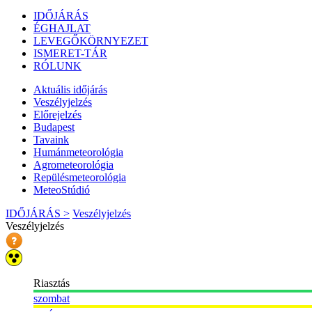
IDŐJÁRÁS
ÉGHAJLAT
LEVEGŐKÖRNYEZET
ISMERET-TÁR
RÓLUNK
Aktuális
időjárás
Veszélyjelzés
Előrejelzés
Budapest
Tavaink
Humánmeteorológia
Agrometeorológia
Repülésmeteorológia
MeteoStúdió
IDŐJÁRÁS >
Veszélyjelzés
Veszélyjelzés
Riasztás
szombat