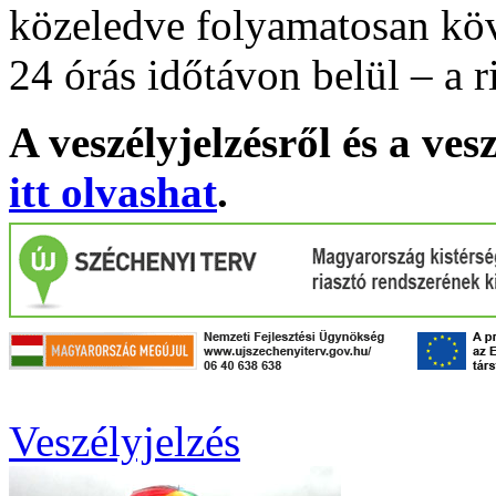
közeledve folyamatosan köv
24 órás időtávon belül – a r
A veszélyjelzésről és a ves
itt olvashat
.
Veszélyjelzés