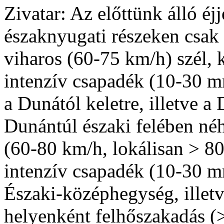
Zivatar: Az előttünk álló éjj
északnyugati részeken csak 
viharos (60-75 km/h) szél, 
intenzív csapadék (10-30 m
a Dunától keletre, illetve 
Dunántúl északi felében néh
(60-80 km/h, lokálisan > 80
intenzív csapadék (10-30 m
Északi-középhegység, illetv
helyenként felhőszakadás (