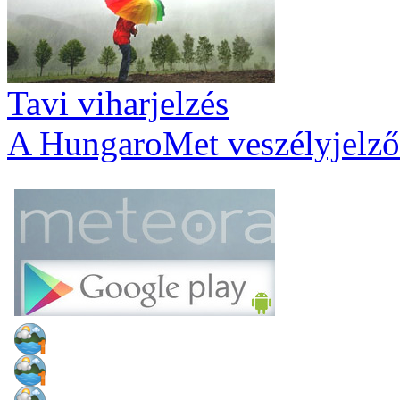
Tavi viharjelzés
A HungaroMet veszélyjelző