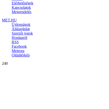
Elérhetőségek
Kapcsolatok
Megrendelés
MET.HU
Újdonságok
Állásajánlat
Szerzői jogok
Honlapról
RSS
Facebook
Meteora
Oldaltérkép
240