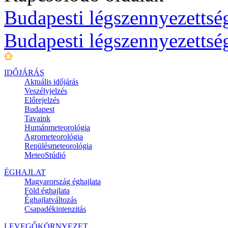
Budapesti légszennyezettség
Budapesti légszennyezettsé
IDŐJÁRÁS
Aktuális
időjárás
Veszélyjelzés
Előrejelzés
Budapest
Tavaink
Humánmeteorológia
Agrometeorológia
Repülésmeteorológia
MeteoStúdió
ÉGHAJLAT
Magyarország éghajlata
Föld éghajlata
Éghajlatváltozás
Csapadékintenzitás
LEVEGŐKÖRNYEZET