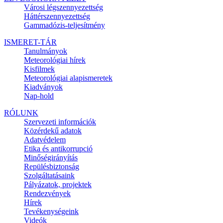
Városi légszennyezettség
Háttérszennyezettség
Gammadózis-teljesítmény
ISMERET-TÁR
Tanulmányok
Meteorológiai hírek
Kisfilmek
Meteorológiai alapismeretek
Kiadványok
Nap-hold
RÓLUNK
Szervezeti információk
Közérdekű adatok
Adatvédelem
Etika és antikorrupció
Minőségirányítás
Repülésbiztonság
Szolgáltatásaink
Pályázatok, projektek
Rendezvények
Hírek
Tevékenységeink
Videók