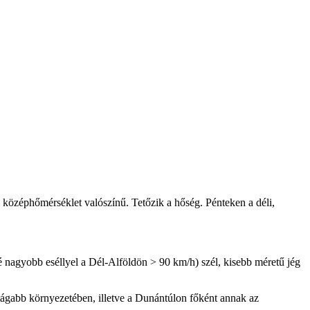
pi középhőmérséklet valószínű. Tetőzik a hőség. Pénteken a déli,
sé nagyobb eséllyel a Dél-Alföldön > 90 km/h) szél, kisebb méretű jég
 tágabb környezetében, illetve a Dunántúlon főként annak az