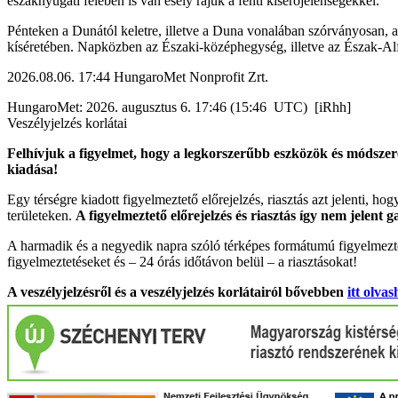
északnyugati felében is van esély rájuk a fenti kísérőjelenségekkel.
Pénteken a Dunától keletre, illetve a Duna vonalában szórványosan, a
kíséretében. Napközben az Északi-középhegység, illetve az Észak-Al
2026.08.06. 17:44 HungaroMet Nonprofit Zrt.
HungaroMet: 2026. augusztus 6. 17:46 (15:46 UTC) [iRhh]
Veszélyjelzés korlátai
Felhívjuk a figyelmet, hogy a legkorszerűbb eszközök és módszere
kiadása!
Egy térségre kiadott figyelmeztető előrejelzés, riasztás azt jelenti, ho
területeken.
A figyelmeztető előrejelzés és riasztás így nem jelent 
A harmadik és a negyedik napra szóló térképes formátumú figyelmezte
figyelmeztetéseket és – 24 órás időtávon belül – a riasztásokat!
A veszélyjelzésről és a veszélyjelzés korlátairól bővebben
itt olvas