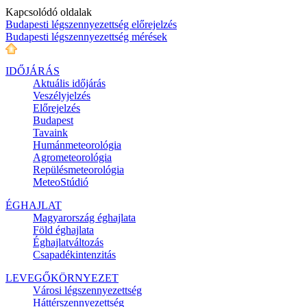
Kapcsolódó oldalak
Budapesti légszennyezettség előrejelzés
Budapesti légszennyezettség mérések
IDŐJÁRÁS
Aktuális
időjárás
Veszélyjelzés
Előrejelzés
Budapest
Tavaink
Humánmeteorológia
Agrometeorológia
Repülésmeteorológia
MeteoStúdió
ÉGHAJLAT
Magyarország éghajlata
Föld éghajlata
Éghajlatváltozás
Csapadékintenzitás
LEVEGŐKÖRNYEZET
Városi légszennyezettség
Háttérszennyezettség