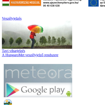
Veszélyjelzés
Tavi viharjelzés
A HungaroMet veszélyjelző rendszere