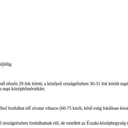
éjfélig
öntő részén 29 fok feletti, a középső országrészben 30-31 fok körüli na
 a napi középhőmérséklet.
éhol fordulhat elő zivatar viharos (60-75 km/h, késő estig lokálisan kis
ső országrészben fordulhatnak elő, de emellett az Északi-középhegység