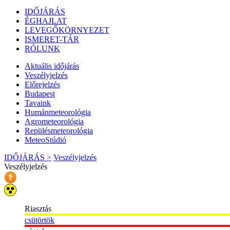
IDŐJÁRÁS
ÉGHAJLAT
LEVEGŐKÖRNYEZET
ISMERET-TÁR
RÓLUNK
Aktuális
időjárás
Veszélyjelzés
Előrejelzés
Budapest
Tavaink
Humánmeteorológia
Agrometeorológia
Repülésmeteorológia
MeteoStúdió
IDŐJÁRÁS >
Veszélyjelzés
Veszélyjelzés
Riasztás
csütörtök