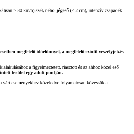
álisan > 80 km/h) szél, néhol jégeső (< 2 cm), intenzív csapadék
etben megfelelő időelőnnyel, a megfelelő szintű veszélyjelzés
 kialakulásához a figyelmeztetett, riasztott és az ahhoz közel eső
intett terület egy adott pontján.
tt a várt eseményekhez közeledve folyamatosan kövessük a