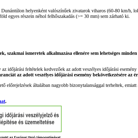
 Dunántúlon helyenként valószínűek zivatarok viharos (60-80 km/h, lok
föld egyes részein néhol felhőszakadás (>= 30 mm) sem zárható ki.
k, szakmai ismeretek alkalmazása ellenére sem lehetséges minden es
gy az időjárási feltételek kedvezőek az adott veszélyes időjárási esemény
garanciát az adott veszélyes időjárási esemény bekövetkezésére az ér
tő előrejelzések általában nagyobb bizonytalansággal terheltek, emia
hat
.