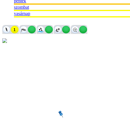
péntek
szombat
vasárnap