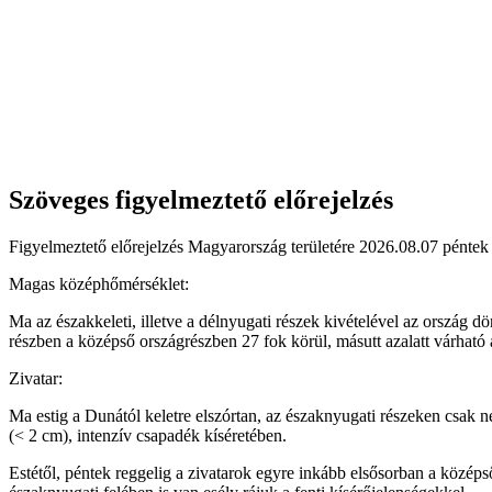
Szöveges figyelmeztető előrejelzés
Figyelmeztető előrejelzés Magyarország területére 2026.08.07 péntek 
Magas középhőmérséklet:
Ma az északkeleti, illetve a délnyugati részek kivételével az ország d
részben a középső országrészben 27 fok körül, másutt azalatt várható
Zivatar:
Ma estig a Dunától keletre elszórtan, az északnyugati részeken csak n
(< 2 cm), intenzív csapadék kíséretében.
Estétől, péntek reggelig a zivatarok egyre inkább elsősorban a közép