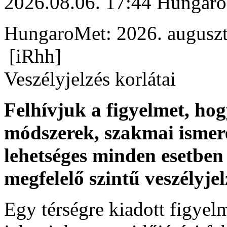
2026.08.06. 17:44 Hungaro
HungaroMet: 2026. auguszt
[iRhh]
Veszélyjelzés korlátai
Felhívjuk a figyelmet, ho
módszerek, szakmai ismer
lehetséges minden esetben 
megfelelő szintű veszélyje
Egy térségre kiadott figyelme