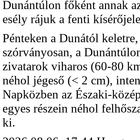
Dunántúlon főként annak az
esély rájuk a fenti kísérője
Pénteken a Dunától keletre,
szórványosan, a Dunántúlon
zivatarok viharos (60-80 km
néhol jégeső (< 2 cm), inte
Napközben az Északi-középh
egyes részein néhol felhős
ki.