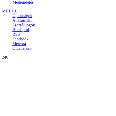
Megrendelés
MET.HU
Újdonságok
Állásajánlat
Szerzői jogok
Honlapról
RSS
Facebook
Meteora
Oldaltérkép
240