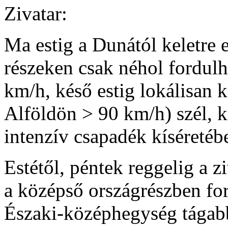
Zivatar:
Ma estig a Dunától keletre 
részeken csak néhol fordulh
km/h, késő estig lokálisan k
Alföldön > 90 km/h) szél, k
intenzív csapadék kíséretéb
Estétől, péntek reggelig a 
a középső országrészben for
Északi-középhegység tágabb