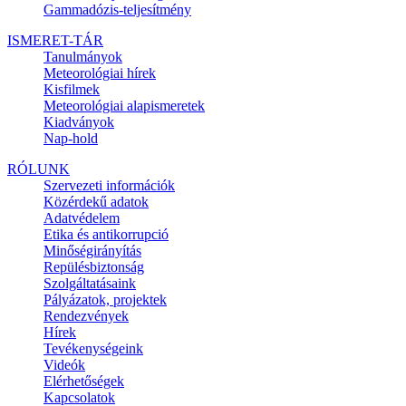
Gammadózis-teljesítmény
ISMERET-TÁR
Tanulmányok
Meteorológiai hírek
Kisfilmek
Meteorológiai alapismeretek
Kiadványok
Nap-hold
RÓLUNK
Szervezeti információk
Közérdekű adatok
Adatvédelem
Etika és antikorrupció
Minőségirányítás
Repülésbiztonság
Szolgáltatásaink
Pályázatok, projektek
Rendezvények
Hírek
Tevékenységeink
Videók
Elérhetőségek
Kapcsolatok