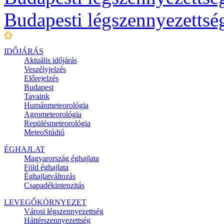
Budapesti légszennyezettsé
IDŐJÁRÁS
Aktuális
időjárás
Veszélyjelzés
Előrejelzés
Budapest
Tavaink
Humánmeteorológia
Agrometeorológia
Repülésmeteorológia
MeteoStúdió
ÉGHAJLAT
Magyarország éghajlata
Föld éghajlata
Éghajlatváltozás
Csapadékintenzitás
LEVEGŐKÖRNYEZET
Városi légszennyezettség
Háttérszennyezettség