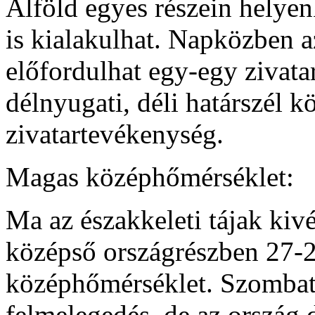
Alföld egyes részein helye
is kialakulhat. Napközben a
előfordulhat egy-egy zivata
délnyugati, déli határszél k
zivatartevékenység.
Magas középhőmérséklet:
Ma az északkeleti tájak kivét
középső országrészben 27-29
középhőmérséklet. Szombat
felmelegedés, de az ország d