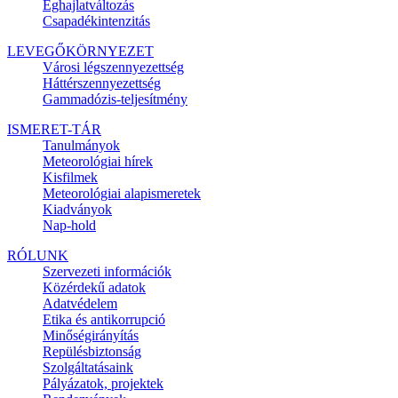
Éghajlatváltozás
Csapadékintenzitás
LEVEGŐKÖRNYEZET
Városi légszennyezettség
Háttérszennyezettség
Gammadózis-teljesítmény
ISMERET-TÁR
Tanulmányok
Meteorológiai hírek
Kisfilmek
Meteorológiai alapismeretek
Kiadványok
Nap-hold
RÓLUNK
Szervezeti információk
Közérdekű adatok
Adatvédelem
Etika és antikorrupció
Minőségirányítás
Repülésbiztonság
Szolgáltatásaink
Pályázatok, projektek