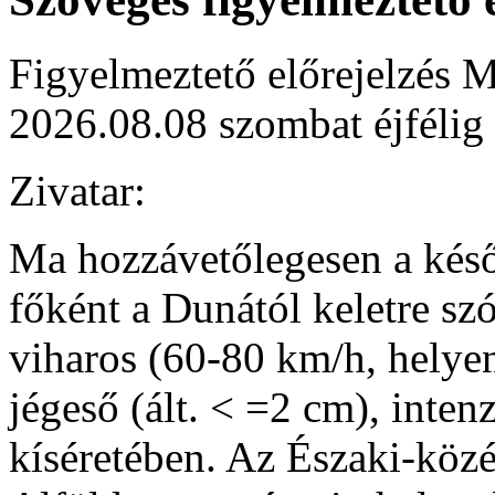
Figyelmeztető előrejelzés M
2026.08.08 szombat éjfélig
Zivatar:
Ma hozzávetőlegesen a késő d
főként a Dunától keletre sz
viharos (60-80 km/h, helye
jégeső (ált. < =2 cm), inte
kíséretében. Az Északi-közé