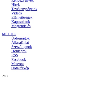
Rendezvények
Hírek
Tevékenységeink
Videók
Elérhetőségek
Kapcsolatok
Megrendelés
MET.HU
Újdonságok
Állásajánlat
Szerzői jogok
Honlapról
RSS
Facebook
Meteora
Oldaltérkép
240