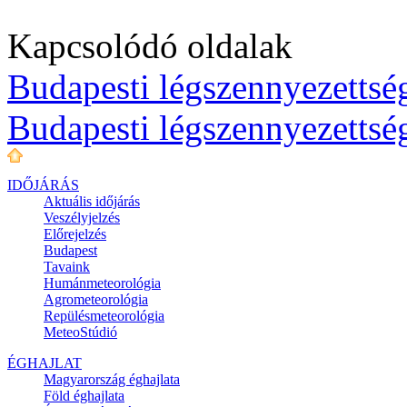
Kapcsolódó oldalak
Budapesti légszennyezettség
Budapesti légszennyezettsé
IDŐJÁRÁS
Aktuális
időjárás
Veszélyjelzés
Előrejelzés
Budapest
Tavaink
Humánmeteorológia
Agrometeorológia
Repülésmeteorológia
MeteoStúdió
ÉGHAJLAT
Magyarország éghajlata
Föld éghajlata