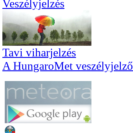
Veszélyjelzés
Tavi viharjelzés
A HungaroMet veszélyjelző