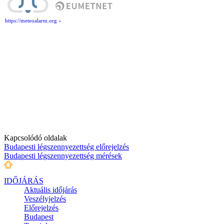
https://meteoalarm.org »
Kapcsolódó oldalak
Budapesti légszennyezettség előrejelzés
Budapesti légszennyezettség mérések
IDŐJÁRÁS
Aktuális
időjárás
Veszélyjelzés
Előrejelzés
Budapest