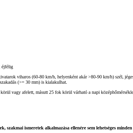
éjfélig
ivatarok viharos (60-80 km/h, helyenként akár >80-90 km/h) szél, jége
szakadás (>= 30 mm) is kialakulhat.
örül vagy afelett, másutt 25 fok körül várható a napi középhőmérsékle
k, szakmai ismeretek alkalmazása ellenére sem lehetséges minden es