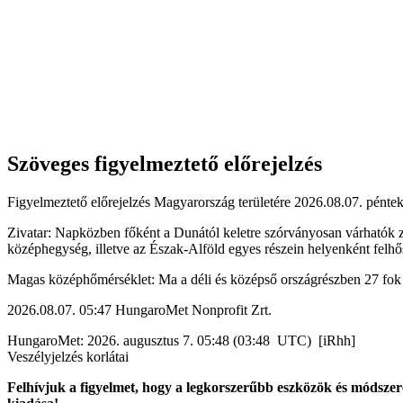
Szöveges figyelmeztető előrejelzés
Figyelmeztető előrejelzés Magyarország területére 2026.08.07. péntek 
Zivatar: Napközben főként a Dunától keletre szórványosan várhatók z
középhegység, illetve az Észak-Alföld egyes részein helyenként felhő
Magas középhőmérséklet: Ma a déli és középső országrészben 27 fok k
2026.08.07. 05:47 HungaroMet Nonprofit Zrt.
HungaroMet: 2026. augusztus 7. 05:48 (03:48 UTC) [iRhh]
Veszélyjelzés korlátai
Felhívjuk a figyelmet, hogy a legkorszerűbb eszközök és módszere