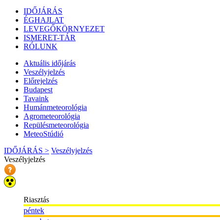
IDŐJÁRÁS
ÉGHAJLAT
LEVEGŐKÖRNYEZET
ISMERET-TÁR
RÓLUNK
Aktuális
időjárás
Veszélyjelzés
Előrejelzés
Budapest
Tavaink
Humánmeteorológia
Agrometeorológia
Repülésmeteorológia
MeteoStúdió
IDŐJÁRÁS >
Veszélyjelzés
Veszélyjelzés
Riasztás
péntek