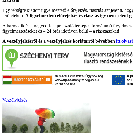
kiadása!
Egy térségre kiadott figyelmeztető előrejelzés, riasztás azt jelenti, ho
területeken.
A figyelmeztető előrejelzés és riasztás így nem jelent 
A harmadik és a negyedik napra szóló térképes formátumú figyelmezte
figyelmeztetéseket és – 24 órás időtávon belül – a riasztásokat!
A veszélyjelzésről és a veszélyjelzés korlátairól bővebben
itt olvas
Veszélyjelzés