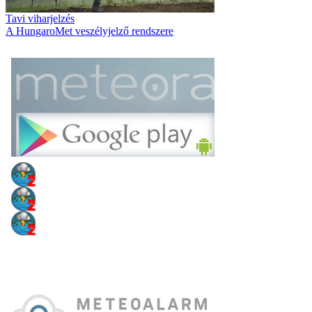
Tavi viharjelzés
A HungaroMet veszélyjelző rendszere