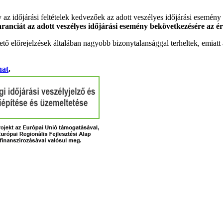
gy az időjárási feltételek kedvezőek az adott veszélyes időjárási esemény
garanciát az adott veszélyes időjárási esemény bekövetkezésére az ér
tő előrejelzések általában nagyobb bizonytalansággal terheltek, emia
hat
.