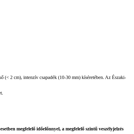
ső (< 2 cm), intenzív csapadék (10-30 mm) kíséretében. Az Északi-
t.
etben megfelelő időelőnnyel, a megfelelő szintű veszélyjelzés