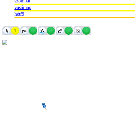
szombat
vasárnap
hétfő