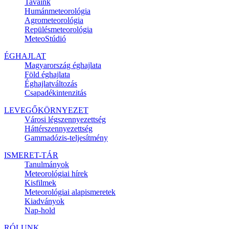
Tavaink
Humánmeteorológia
Agrometeorológia
Repülésmeteorológia
MeteoStúdió
ÉGHAJLAT
Magyarország éghajlata
Föld éghajlata
Éghajlatváltozás
Csapadékintenzitás
LEVEGŐKÖRNYEZET
Városi légszennyezettség
Háttérszennyezettség
Gammadózis-teljesítmény
ISMERET-TÁR
Tanulmányok
Meteorológiai hírek
Kisfilmek
Meteorológiai alapismeretek
Kiadványok
Nap-hold
RÓLUNK