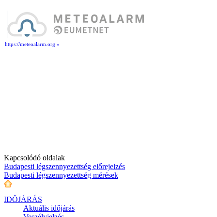
https://meteoalarm.org »
Kapcsolódó oldalak
Budapesti légszennyezettség előrejelzés
Budapesti légszennyezettség mérések
IDŐJÁRÁS
Aktuális
időjárás
Veszélyjelzés