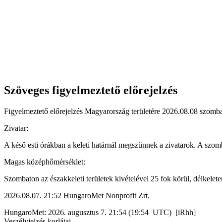
Szöveges figyelmeztető előrejelzés
Figyelmeztető előrejelzés Magyarország területére 2026.08.08 szombat
Zivatar:
A késő esti órákban a keleti határnál megszűnnek a zivatarok. A szomb
Magas középhőmérséklet:
Szombaton az északkeleti területek kivételével 25 fok körül, délkelet
2026.08.07. 21:52 HungaroMet Nonprofit Zrt.
HungaroMet: 2026. augusztus 7. 21:54 (19:54 UTC) [iRhh]
Veszélyjelzés korlátai