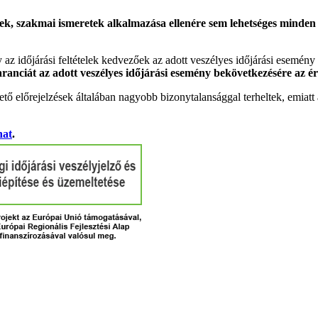
k, szakmai ismeretek alkalmazása ellenére sem lehetséges minden es
gy az időjárási feltételek kedvezőek az adott veszélyes időjárási esemény
garanciát az adott veszélyes időjárási esemény bekövetkezésére az ér
tő előrejelzések általában nagyobb bizonytalansággal terheltek, emia
hat
.