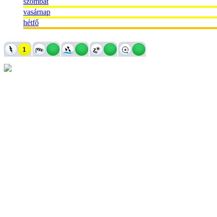
szombat
vasárnap
hétfő