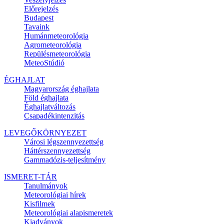
Előrejelzés
Budapest
Tavaink
Humánmeteorológia
Agrometeorológia
Repülésmeteorológia
MeteoStúdió
ÉGHAJLAT
Magyarország éghajlata
Föld éghajlata
Éghajlatváltozás
Csapadékintenzitás
LEVEGŐKÖRNYEZET
Városi légszennyezettség
Háttérszennyezettség
Gammadózis-teljesítmény
ISMERET-TÁR
Tanulmányok
Meteorológiai hírek
Kisfilmek
Meteorológiai alapismeretek
Kiadványok