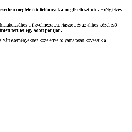
etben megfelelő időelőnnyel, a megfelelő szintű veszélyjelzés
 kialakulásához a figyelmeztetett, riasztott és az ahhoz közel eső
intett terület egy adott pontján.
tt a várt eseményekhez közeledve folyamatosan kövessük a