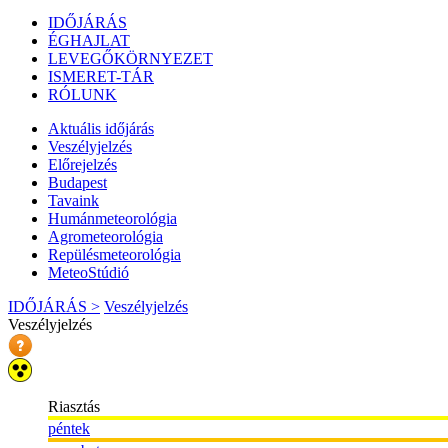
IDŐJÁRÁS
ÉGHAJLAT
LEVEGŐKÖRNYEZET
ISMERET-TÁR
RÓLUNK
Aktuális
időjárás
Veszélyjelzés
Előrejelzés
Budapest
Tavaink
Humánmeteorológia
Agrometeorológia
Repülésmeteorológia
MeteoStúdió
IDŐJÁRÁS >
Veszélyjelzés
Veszélyjelzés
Riasztás
péntek