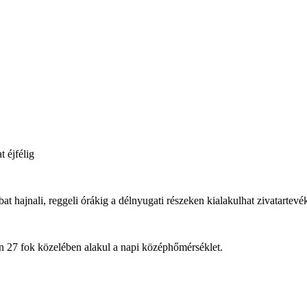
 éjfélig
at hajnali, reggeli órákig a délnyugati részeken kialakulhat zivatartev
en 27 fok közelében alakul a napi középhőmérséklet.