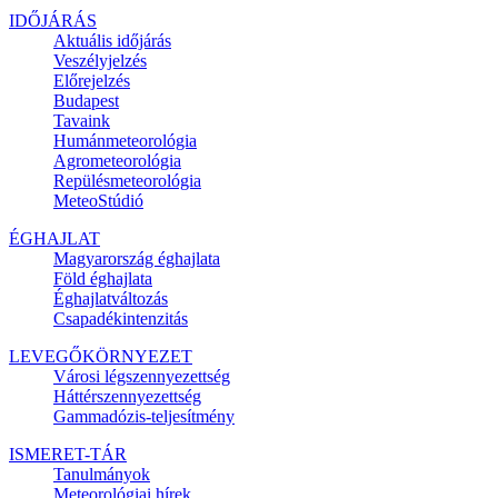
IDŐJÁRÁS
Aktuális
időjárás
Veszélyjelzés
Előrejelzés
Budapest
Tavaink
Humánmeteorológia
Agrometeorológia
Repülésmeteorológia
MeteoStúdió
ÉGHAJLAT
Magyarország éghajlata
Föld éghajlata
Éghajlatváltozás
Csapadékintenzitás
LEVEGŐKÖRNYEZET
Városi légszennyezettség
Háttérszennyezettség
Gammadózis-teljesítmény
ISMERET-TÁR
Tanulmányok
Meteorológiai hírek