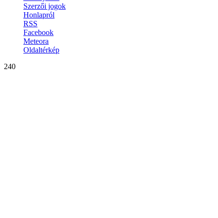
Szerzői jogok
Honlapról
RSS
Facebook
Meteora
Oldaltérkép
240