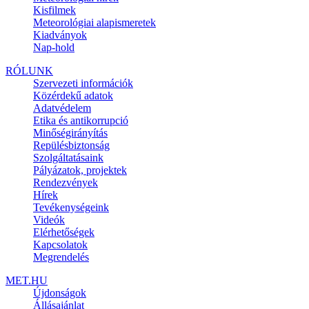
Kisfilmek
Meteorológiai alapismeretek
Kiadványok
Nap-hold
RÓLUNK
Szervezeti információk
Közérdekű adatok
Adatvédelem
Etika és antikorrupció
Minőségirányítás
Repülésbiztonság
Szolgáltatásaink
Pályázatok, projektek
Rendezvények
Hírek
Tevékenységeink
Videók
Elérhetőségek
Kapcsolatok
Megrendelés
MET.HU
Újdonságok
Állásajánlat