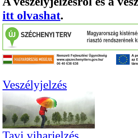
A veszélyjelzésről és a ves
itt olvashat
.
Veszélyjelzés
Tavi viharjelzés