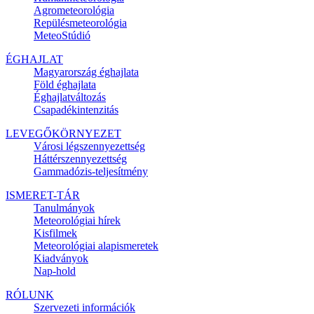
Agrometeorológia
Repülésmeteorológia
MeteoStúdió
ÉGHAJLAT
Magyarország éghajlata
Föld éghajlata
Éghajlatváltozás
Csapadékintenzitás
LEVEGŐKÖRNYEZET
Városi légszennyezettség
Háttérszennyezettség
Gammadózis-teljesítmény
ISMERET-TÁR
Tanulmányok
Meteorológiai hírek
Kisfilmek
Meteorológiai alapismeretek
Kiadványok
Nap-hold
RÓLUNK
Szervezeti információk