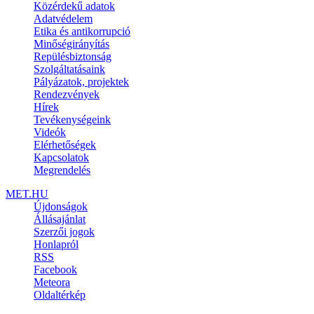
Közérdekű adatok
Adatvédelem
Etika és antikorrupció
Minőségirányítás
Repülésbiztonság
Szolgáltatásaink
Pályázatok, projektek
Rendezvények
Hírek
Tevékenységeink
Videók
Elérhetőségek
Kapcsolatok
Megrendelés
MET.HU
Újdonságok
Állásajánlat
Szerzői jogok
Honlapról
RSS
Facebook
Meteora
Oldaltérkép