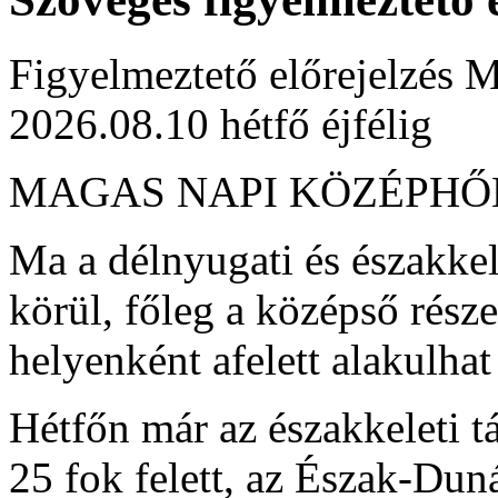
Figyelmeztető előrejelzés M
2026.08.10 hétfő éjfélig
MAGAS NAPI KÖZÉPH
Ma a délnyugati és északkel
körül, főleg a középső rész
helyenként afelett alakulha
Hétfőn már az északkeleti t
25 fok felett, az Észak-Dun