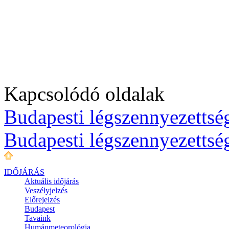
Kapcsolódó oldalak
Budapesti légszennyezettség
Budapesti légszennyezettsé
IDŐJÁRÁS
Aktuális
időjárás
Veszélyjelzés
Előrejelzés
Budapest
Tavaink
Humánmeteorológia