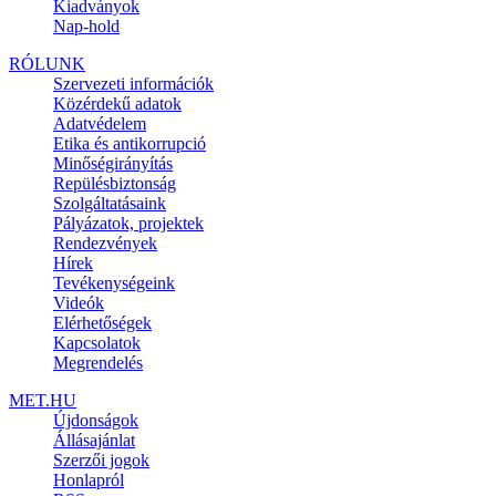
Kiadványok
Nap-hold
RÓLUNK
Szervezeti információk
Közérdekű adatok
Adatvédelem
Etika és antikorrupció
Minőségirányítás
Repülésbiztonság
Szolgáltatásaink
Pályázatok, projektek
Rendezvények
Hírek
Tevékenységeink
Videók
Elérhetőségek
Kapcsolatok
Megrendelés
MET.HU
Újdonságok
Állásajánlat
Szerzői jogok
Honlapról