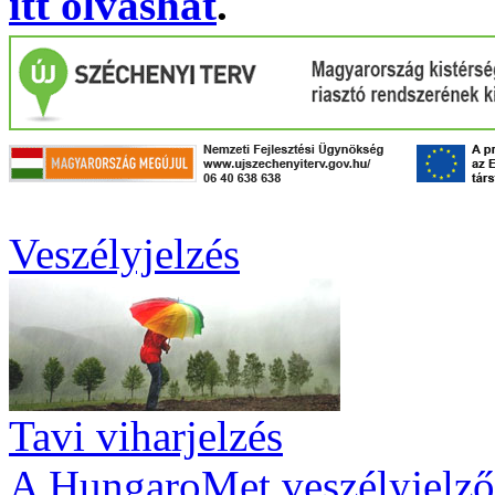
itt olvashat
.
Veszélyjelzés
Tavi viharjelzés
A HungaroMet veszélyjelző