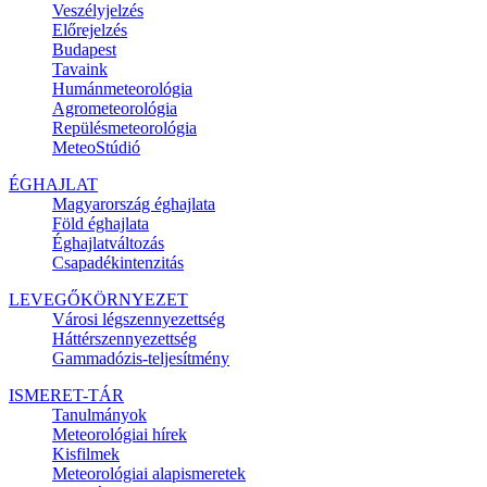
Veszélyjelzés
Előrejelzés
Budapest
Tavaink
Humánmeteorológia
Agrometeorológia
Repülésmeteorológia
MeteoStúdió
ÉGHAJLAT
Magyarország éghajlata
Föld éghajlata
Éghajlatváltozás
Csapadékintenzitás
LEVEGŐKÖRNYEZET
Városi légszennyezettség
Háttérszennyezettség
Gammadózis-teljesítmény
ISMERET-TÁR
Tanulmányok
Meteorológiai hírek
Kisfilmek
Meteorológiai alapismeretek