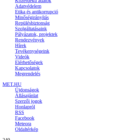
Közérdekű adatok
Adatvédelem
Etika és antikorrupció
Minőségirányítás
Repülésbiztonság
Szolgáltatásaink
Pályázatok, projektek
Rendezvények
Hírek
Tevékenységeink
Videók
Elérhetőségek
Kapcsolatok
Megrendelés
MET.HU
Újdonságok
Állásajánlat
Szerzői jogok
Honlapról
RSS
Facebook
Meteora
Oldaltérkép
240