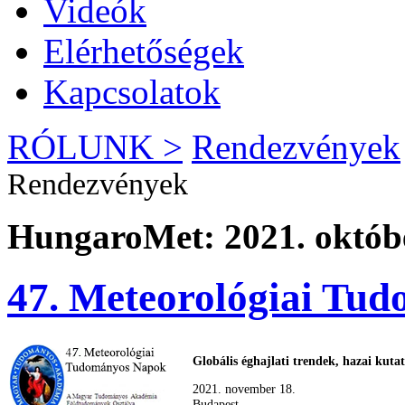
Videók
Elérhetőségek
Kapcsolatok
RÓLUNK >
Rendezvények
Rendezvények
HungaroMet: 2021. októbe
47. Meteorológiai Tu
Globális éghajlati trendek, hazai kutat
2021. november 18.
Budapest