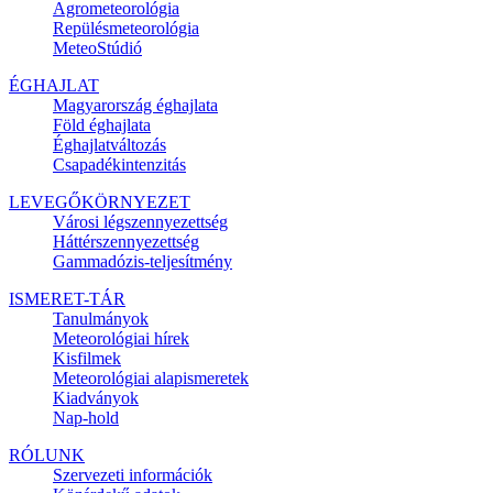
Agrometeorológia
Repülésmeteorológia
MeteoStúdió
ÉGHAJLAT
Magyarország éghajlata
Föld éghajlata
Éghajlatváltozás
Csapadékintenzitás
LEVEGŐKÖRNYEZET
Városi légszennyezettség
Háttérszennyezettség
Gammadózis-teljesítmény
ISMERET-TÁR
Tanulmányok
Meteorológiai hírek
Kisfilmek
Meteorológiai alapismeretek
Kiadványok
Nap-hold
RÓLUNK
Szervezeti információk