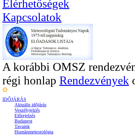
Elérhetőségek
Kapcsolatok
A korábbi OMSZ rendezvény
régi honlap
Rendezvények
o
IDŐJÁRÁS
Aktuális
időjárás
Veszélyjelzés
Előrejelzés
Budapest
Tavaink
Humánmeteorológia