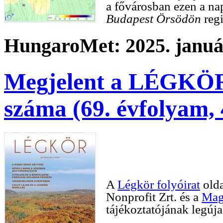
a fővárosban ezen a n
Budapest Örsödön
regi
HungaroMet: 2025. január
Megjelent a LÉGKÖR 
száma (69. évfolyam, 
A
Légkör folyóirat
olda
Nonprofit Zrt. és a
Mag
tájékoztatójának legúj