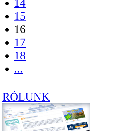
14
15
16
17
18
...
RÓLUNK