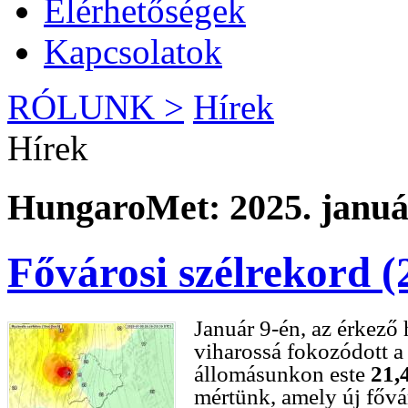
Elérhetőségek
Kapcsolatok
RÓLUNK >
Hírek
Hírek
HungaroMet: 2025. január
Fővárosi szélrekord (
Január 9-én, az érkező 
viharossá fokozódott a 
állomásunkon este
21,
mértünk, amely új fővá