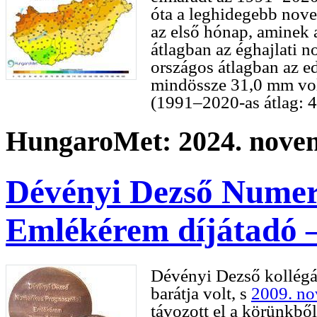
óta a leghidegebb nove
az első hónap, aminek
átlagban az éghajlati 
országos átlagban az e
mindössze 31,0 mm vol
(1991–2020-as átlag: 
HungaroMet: 2024. novem
Dévényi Dezső Numer
Emlékérem díjátadó –
Dévényi Dezső kollég
barátja volt, s
2009. no
távozott el a körünkbő