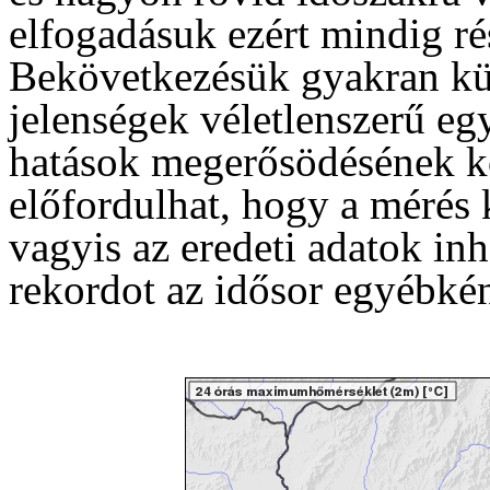
elfogadásuk ezért mindig rés
Bekövetkezésük gyakran kü
jelenségek véletlenszerű eg
hatások megerősödésének k
előfordulhat, hogy a mérés
vagyis az eredeti adatok in
rekordot az idősor egyébkén