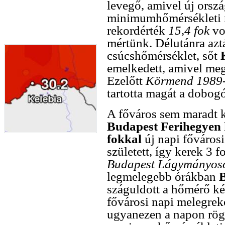
levegő, amivel új orsz
minimumhőmérsékleti re
rekordérték
15,4 fok
vo
mértünk. Délutánra aztá
csúcshőmérséklet, sőt
emelkedett, amivel meg
Ezelőtt
Körmend 1989
tartotta magát a dobogó
A főváros sem maradt 
Budapest Ferihegyen
fokkal
új napi főváro
született, így kerek 3 f
Budapest Lágymányos
legmelegebb órákban
B
száguldott a hőmérő ké
fővárosi napi melegrekor
ugyanezen a napon rög