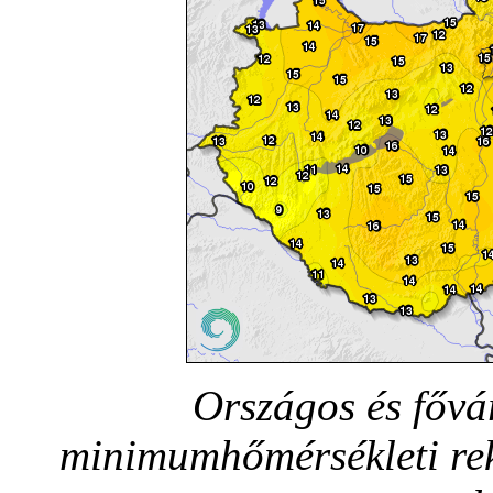
Országos és fővá
minimumhőmérsékleti rek