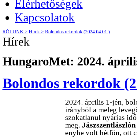
Elérhetőségek
Kapcsolatok
RÓLUNK >
Hírek >
Bolondos rekordok (2024.04.01.)
Hírek
HungaroMet: 2024. április
Bolondos rekordok (2
2024. április 1-jén, bo
irányból a meleg leve
szokatlanul nyárias id
meg.
Jászszentlászlón
enyhe volt hétfőn, ott