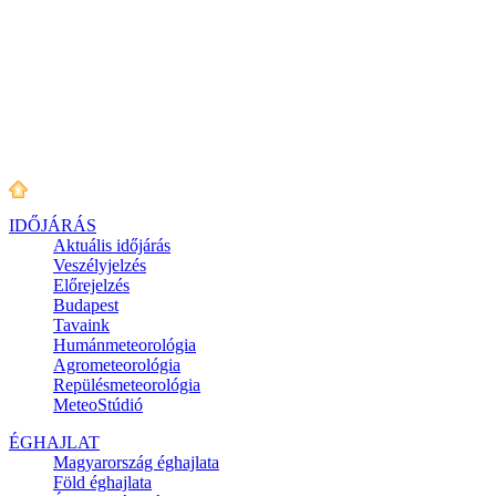
IDŐJÁRÁS
Aktuális
időjárás
Veszélyjelzés
Előrejelzés
Budapest
Tavaink
Humánmeteorológia
Agrometeorológia
Repülésmeteorológia
MeteoStúdió
ÉGHAJLAT
Magyarország éghajlata
Föld éghajlata