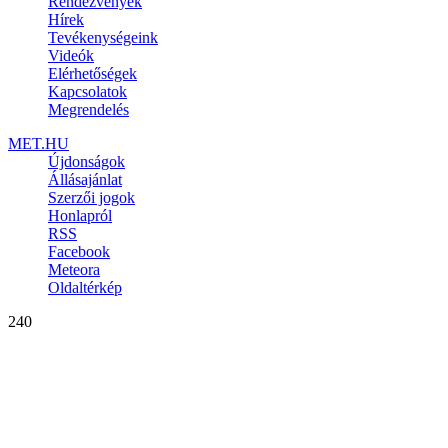
Rendezvények
Hírek
Tevékenységeink
Videók
Elérhetőségek
Kapcsolatok
Megrendelés
MET.HU
Újdonságok
Állásajánlat
Szerzői jogok
Honlapról
RSS
Facebook
Meteora
Oldaltérkép
240