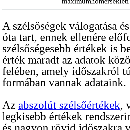
maximumhőmérsékleti sz
A szélsőségek válogatása és
óta tart, ennek ellenére elő
szélsőségesebb értékek is b
érték maradt az adatok közö
felében, amely időszakról t
formában vannak adataink.
Az
abszolút szélsőértékek
, 
legkisebb értékek rendszerin
és nagyon rövid időszakra 