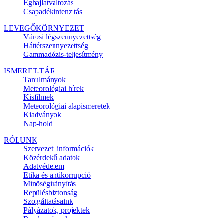
Éghajlatváltozás
Csapadékintenzitás
LEVEGŐKÖRNYEZET
Városi légszennyezettség
Háttérszennyezettség
Gammadózis-teljesítmény
ISMERET-TÁR
Tanulmányok
Meteorológiai hírek
Kisfilmek
Meteorológiai alapismeretek
Kiadványok
Nap-hold
RÓLUNK
Szervezeti információk
Közérdekű adatok
Adatvédelem
Etika és antikorrupció
Minőségirányítás
Repülésbiztonság
Szolgáltatásaink
Pályázatok, projektek