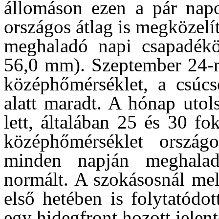
állomáson ezen a pár napo
országos átlag is megközelí
meghaladó napi csapadékös
56,0 mm). Szeptember 24-re
középhőmérséklet, a csúcs
alatt maradt. A hónap utol
lett, általában 25 és 30 fo
középhőmérséklet ország
minden napján meghalad
normált. A szokásosnál mel
első hetében is folytatódo
egy hidegfront hozott jelent