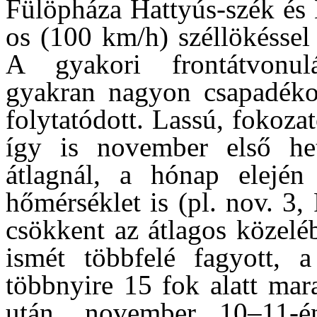
Fülöpháza Hattyús-szék és 
os (100 km/h) széllökéssel
A gyakori frontátvonulá
gyakran nagyon csapadéko
folytatódott. Lassú, fokoza
így is november első he
átlagnál, a hónap elején
hőmérséklet is (pl. nov. 3
csökkent az átlagos közelé
ismét többfelé fagyott, 
többnyire 15 fok alatt mar
után, november 10–11-é