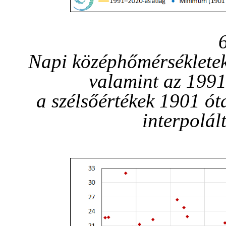
Napi középhőmérsékletek
valamint az 1991
a szélsőértékek 1901 ót
interpolál