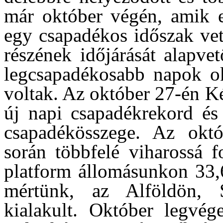
már október végén, amik 
egy csapadékos időszak vet
részének időjárását alapve
legcsapadékosabb napok okt
voltak. Az október 27-én K
új napi csapadékrekord és
csapadékösszege. Az októ
során többfelé viharossá f
platform állomásunkon 33,6
mértünk, az Alföldön, 
kialakult. Október legvég