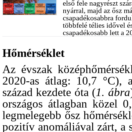
első fele nagyrészt szár
nyárral, majd az ősz m
csapadékosabbra fordul
többfelé télies idővel 
csapadékosabb lett a 2
Hőmérséklet
Az évszak középhőmérsékl
2020-as átlag: 10,7 °C),
század kezdete óta (
1. ábra
országos átlagban közel 0
legmelegebb ősz hőmérsékle
pozitív anomáliával zárt, a