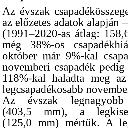
Az évszak csapadékösszeg
az előzetes adatok alapján 
(1991–2020-as átlag: 158
még 38%-os csapadékhiá
október már 9%-kal csapa
novemberi csapadék pedig a
118%-kal haladta meg az 
legcsapadékosabb november 
Az évszak legnagyobb 
(403,5 mm), a legkis
(125,0 mm) mértük. A leg