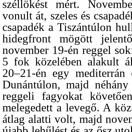
széllökést mért. Novemb
vonult át, szeles és csapad
csapadék a Tiszántúlon hul
hidegfront mögött jelentő
november 19-én reggel sokf
5 fok közelében alakult 
20–21-én egy mediterrán 
Dunántúlon, majd néhány 
reggeli fagyokat követő
melegedett a levegő. A kö
átlag alatti volt, majd nov
újabb lehűlést és az ősz ut