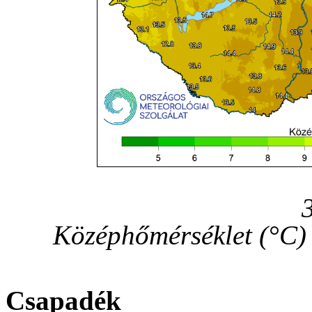
Középhőmérséklet (°C)
Csapadék