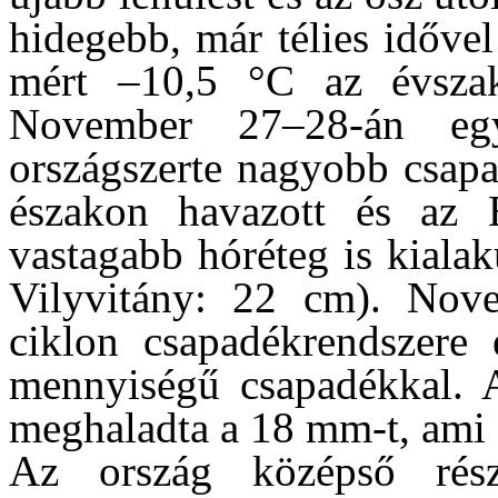
hidegebb, már télies időve
mért –10,5 °C az évszak
November 27–28-án egy
országszerte nagyobb csapa
északon havazott és az É
vastagabb hóréteg is kiala
Vilyvitány: 22 cm). Nov
ciklon csapadékrendszere 
mennyiségű csapadékkal. A
meghaladta a 18 mm-t, ami 
Az ország középső rés