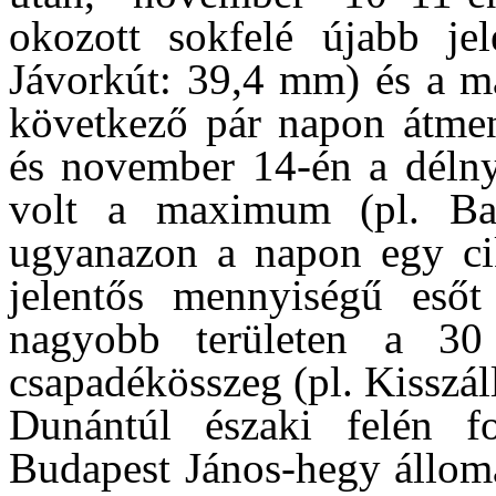
okozott sokfelé újabb jel
Jávorkút: 39,4 mm) és a m
következő pár napon átmen
és november 14-én a délny
volt a maximum (pl. Ba
ugyanazon a napon egy cik
jelentős mennyiségű esőt
nagyobb területen a 3
csapadékösszeg (pl. Kisszá
Dunántúl északi felén f
Budapest János-hegy állom