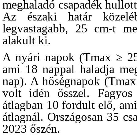
meghaladó csapadék hullott
Az északi határ közel
legvastagabb, 25 cm-t m
alakult ki.
A nyári napok (Tmax ≥ 25
ami 18 nappal haladja meg 
nap). A hőségnapok (Tmax 
volt idén ősszel. Fagyo
átlagban 10 fordult elő, a
átlagnál. Országosan 35 cs
2023 őszén.