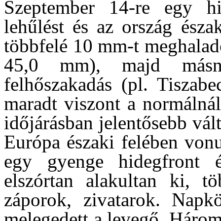
Szeptember 14-re egy hi
lehűlést és az ország észa
többfelé 10 mm-t meghaladó
45,0 mm), majd másna
felhőszakadás (pl. Tiszabe
maradt viszont a normálnál
időjárásban jelentősebb vál
Európa északi felében vonu
egy gyenge hidegfront é
elszórtan alakultan ki, t
záporok, zivatarok. Napk
melegedett a levegő. Három 