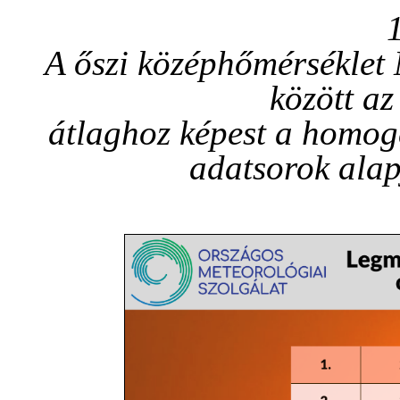
A őszi középhőmérséklet
között a
átlaghoz képest a homogen
adatsorok alap