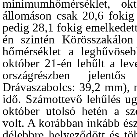
minimumhőmérséklet, okt
állomáson csak 20,6 fokig 
pedig 28,1 fokig emelkedet
én szintén Körösszakálon
hőmérséklet a leghűvöse
október 21-én lehűlt a le
országrészben jelentő
Drávaszabolcs: 39,2 mm), m
idő. Számottevő lehűlés u
október utolsó hetén a s
volt. A korábban inkább és
délebbre helyeződött és tö