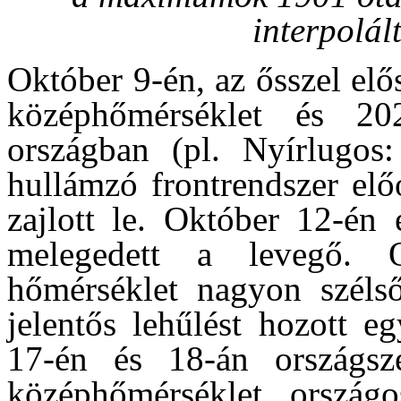
interpolál
Október 9-én, az ősszel elő
középhőmérséklet és 20
országban (pl. Nyírlugos
hullámzó frontrendszer elő
zajlott le. Október 12-én 
melegedett a levegő. 
hőmérséklet nagyon szélső
jelentős lehűlést hozott e
17-én és 18-án országsz
középhőmérséklet ország