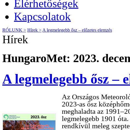
Elérhetőségek
Kapcsolatok
RÓLUNK >
Hírek >
A legmelegebb ősz – előzetes elemzés
Hírek
HungaroMet: 2023. decem
A legmelegebb ősz – e
Az Országos Meteorológ
2023-as ősz középhőmér
meghaladta az 1991–202
legmelegebb 1901 óta. 
rendkívül meleg szepte