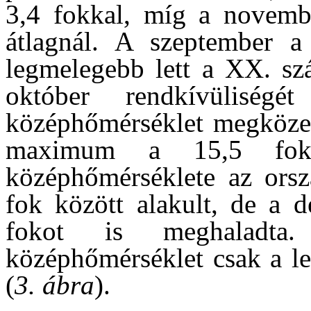
3,4 fokkal, míg a novemb
átlagnál. A szeptember a
legmelegebb lett a XX. sz
október rendkívüliség
középhőmérséklet megközelí
maximum a 15,5 fok
középhőmérséklete az ors
fok között alakult, de a 
fokot is meghaladta
középhőmérséklet csak a l
(
3. ábra
).