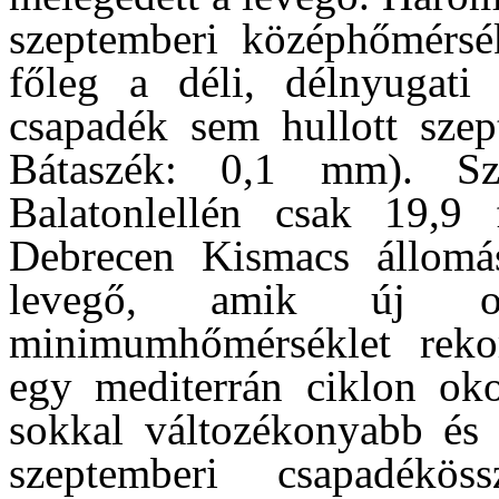
szeptemberi középhőmérsék
főleg a déli, délnyugat
csapadék sem hullott szep
Bátaszék: 0,1 mm). S
Balatonlellén csak 19,9
Debrecen Kismacs állomá
levegő, amik új or
minimumhőmérséklet reko
egy mediterrán ciklon oko
sokkal változékonyabb és 
szeptemberi csapadékö