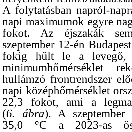
A folytatásban napról-napr
napi maximumok egyre nagy
fokot. Az éjszakák sem 
szeptember 12-én Budapest
fokig hűlt le a levegő,
minimumhőmérséklet re
hullámzó frontrendszer elő
napi középhőmérséklet orsz
22,3 fokot, ami a legma
(
6. ábra
). A szeptember 
35,0 °C a 2023-as ősz