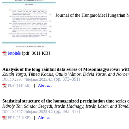
Journal of the HungaroMet Hungarian M
letöltés
[pdf: 3611 KB]
Analysis of the long rainfall data series of Mosonmagyaróvár wit
Zoltán Varga, Tímea Kocsis, Ottilia Vámos, Dávid Vasas, and Norbe
(pp. 373–391)
DOI:10.28974/idojaras.2025.4.1
|
Abstract
PDF (1147 KB)
Statistical structure of the homogenized precipitation time series
Károly Tar, Sándor Szegedi, István Hadnagy, István Lázár, and Tamá
(pp. 393–417)
DOI:10.28974/idojaras.2025.4.2
|
Abstract
PDF (2516 KB)