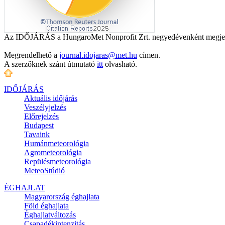
Az IDŐJÁRÁS a HungaroMet Nonprofit Zrt. negyedévenként megjele
Megrendelhető a
journal.idojaras@met.hu
címen.
A szerzőknek szánt útmutató
itt
olvasható.
IDŐJÁRÁS
Aktuális
időjárás
Veszélyjelzés
Előrejelzés
Budapest
Tavaink
Humánmeteorológia
Agrometeorológia
Repülésmeteorológia
MeteoStúdió
ÉGHAJLAT
Magyarország éghajlata
Föld éghajlata
Éghajlatváltozás
Csapadékintenzitás