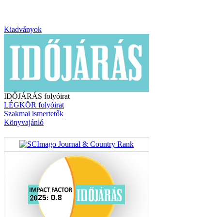
Kiadványok
IDŐJÁRÁS folyóirat
LÉGKÖR folyóirat
Szakmai ismertetők
Könyvajánló