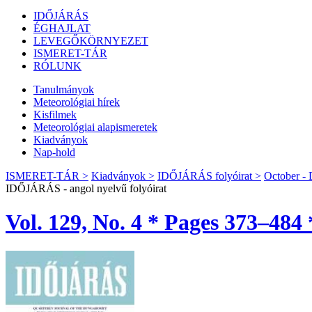
IDŐJÁRÁS
ÉGHAJLAT
LEVEGŐKÖRNYEZET
ISMERET-TÁR
RÓLUNK
Tanulmányok
Meteorológiai hírek
Kisfilmek
Meteorológiai alapismeretek
Kiadványok
Nap-hold
ISMERET-TÁR >
Kiadványok >
IDŐJÁRÁS folyóirat >
October -
IDŐJÁRÁS - angol nyelvű folyóirat
Vol. 129, No. 4 * Pages 373–484