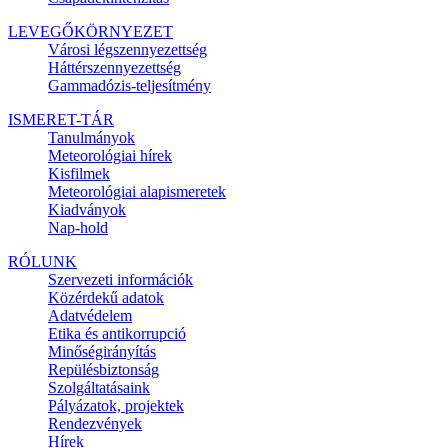
LEVEGŐKÖRNYEZET
Városi légszennyezettség
Háttérszennyezettség
Gammadózis-teljesítmény
ISMERET-TÁR
Tanulmányok
Meteorológiai hírek
Kisfilmek
Meteorológiai alapismeretek
Kiadványok
Nap-hold
RÓLUNK
Szervezeti információk
Közérdekű adatok
Adatvédelem
Etika és antikorrupció
Minőségirányítás
Repülésbiztonság
Szolgáltatásaink
Pályázatok, projektek
Rendezvények
Hírek