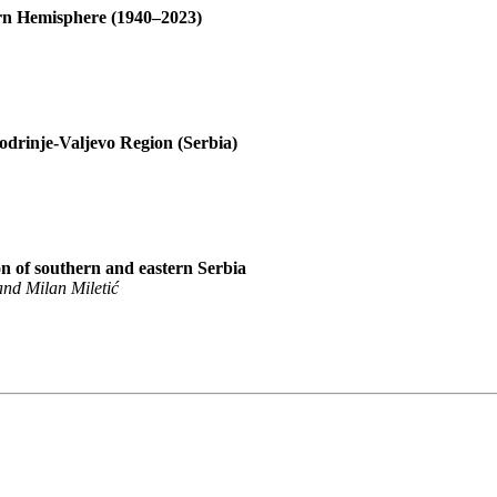
ern Hemisphere (1940–2023)
 Podrinje-Valjevo Region (Serbia)
on of southern and eastern Serbia
and Milan Miletić