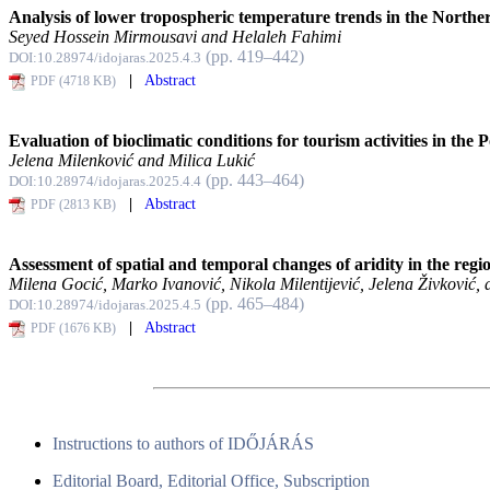
Analysis of lower tropospheric temperature trends in the North
Seyed Hossein Mirmousavi and Helaleh Fahimi
(pp. 419–442)
DOI:10.28974/idojaras.2025.4.3
|
Abstract
PDF (4718 KB)
Evaluation of bioclimatic conditions for tourism activities in the
Jelena Milenković and Milica Lukić
(pp. 443–464)
DOI:10.28974/idojaras.2025.4.4
|
Abstract
PDF (2813 KB)
Assessment of spatial and temporal changes of aridity in the regi
Milena Gocić, Marko Ivanović, Nikola Milentijević, Jelena Živković, 
(pp. 465–484)
DOI:10.28974/idojaras.2025.4.5
|
Abstract
PDF (1676 KB)
Instructions to authors of IDŐJÁRÁS
Editorial Board, Editorial Office, Subscription