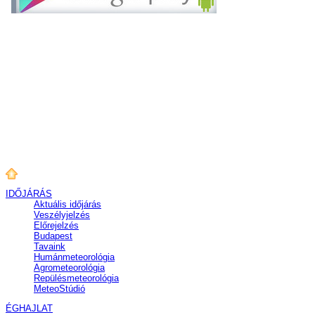
IDŐJÁRÁS
Aktuális
időjárás
Veszélyjelzés
Előrejelzés
Budapest
Tavaink
Humánmeteorológia
Agrometeorológia
Repülésmeteorológia
MeteoStúdió
ÉGHAJLAT