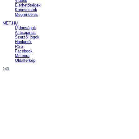
Videók
Elérhetőségek
Kapcsolatok
Megrendelés
MET.HU
Újdonságok
Állásajánlat
Szerzői jogok
Honlapról
RSS
Facebook
Meteora
Oldaltérkép
240