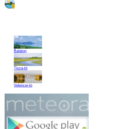
Balaton
Tisza-tó
Velencei-tó