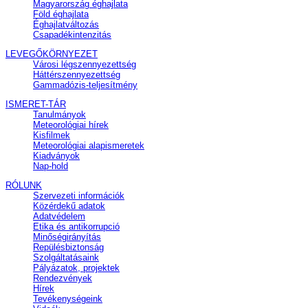
Magyarország éghajlata
Föld éghajlata
Éghajlatváltozás
Csapadékintenzitás
LEVEGŐKÖRNYEZET
Városi légszennyezettség
Háttérszennyezettség
Gammadózis-teljesítmény
ISMERET-TÁR
Tanulmányok
Meteorológiai hírek
Kisfilmek
Meteorológiai alapismeretek
Kiadványok
Nap-hold
RÓLUNK
Szervezeti információk
Közérdekű adatok
Adatvédelem
Etika és antikorrupció
Minőségirányítás
Repülésbiztonság
Szolgáltatásaink
Pályázatok, projektek
Rendezvények
Hírek
Tevékenységeink