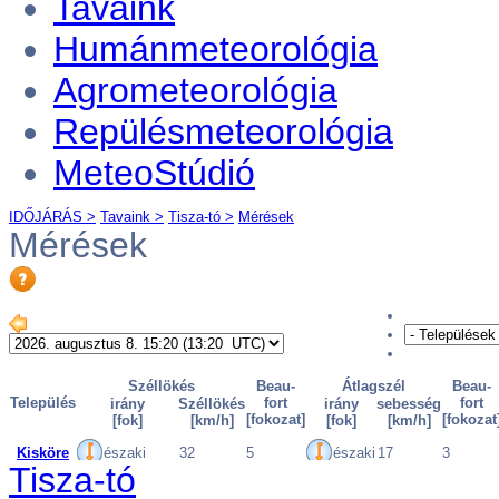
Tavaink
Humánmeteorológia
Agrometeorológia
Repülésmeteorológia
MeteoStúdió
IDŐJÁRÁS >
Tavaink >
Tisza-tó >
Mérések
Mérések
Tisza-tó