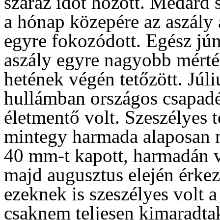
száraz időt hozott. Medárd 
a hónap közepére az aszály a
egyre fokozódott. Egész jún
aszály egyre nagyobb mérték
hetének végén tetőzött. Júl
hullámban országos csapadé
életmentő volt. Szeszélyes t
mintegy harmada alaposan 
40 mm-t kapott, harmadán vi
majd augusztus elején érkez
ezeknek is szeszélyes volt a 
csaknem teljesen kimaradtak