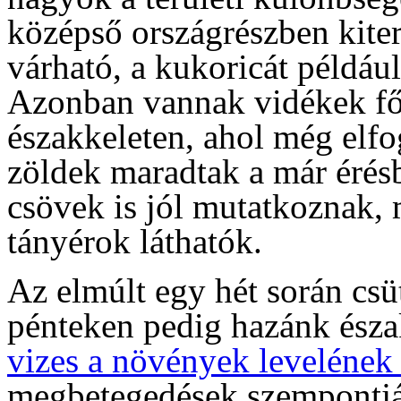
középső országrészben kiter
várható, a kukoricát például
Azonban vannak vidékek fők
északkeleten, ahol még elfo
zöldek maradtak a már érés
csövek is jól mutatkoznak, 
tányérok láthatók.
Az elmúlt egy hét során csü
pénteken pedig hazánk észa
vizes a növények levelének 
megbetegedések szempontjá