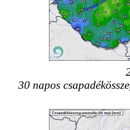
30 napos csapadékössze