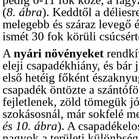
(
8. ábra
). Keddtől a déliesr
melegebb és száraz levegő é
ismét 30 fok körüli csúcsér
A
nyári növényeket
rendkív
eleji csapadékhiány, és bár 
első hetéig főként északnyu
csapadék öntözte a szántófö
fejletlenek, zöld tömegük j
szokásosnál, már sokfelé m
és 10. ábra
). A csapadékel
nagyok a területi különbség