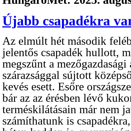
Újabb csapadékra van
Az elmúlt hét második felé
jelentős csapadék hullott, m
megszűnt a mezőgazdasági a
szárazsággal sújtott középs
kevés esett. Esőre országsz
bár az az érésben lévő kuko
terméskilátásain már nem ja
számíthatunk is csapadékra,