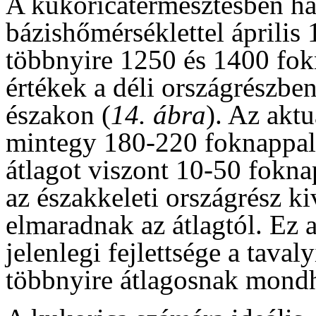
A kukoricatermesztésben ha
bázishőmérséklettel április 
többnyire 1250 és 1400 fok
értékek a déli országrészbe
északon (
14. ábra
). Az aktu
mintegy 180-220 foknappal
átlagot viszont 10-50 fokna
az északkeleti országrész k
elmaradnak az átlagtól. Ez a
jelenlegi fejlettsége a taval
többnyire átlagosnak mondha