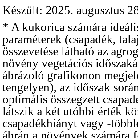
Készült: 2025. augusztus 28
* A kukorica számára ideális
paraméterek (csapadék, tala
összevetése látható az agro
növény vegetációs időszakáb
ábrázoló grafikonon megjele
tengelyen), az időszak sorá
optimális összegzett csapadé
látszik a két utóbbi érték kö
csapadékhiányt vagy -többle
ábrán a növények számára f