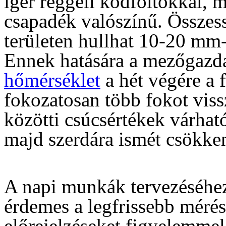
ígér reggeli ködfoltokkal, 
csapadék valószínű. Összes
területen hullhat 10-20 mm
Ennek hatására a mezőgazda
hőmérséklet
a hét végére a 
fokozatosan több fokot viss
közötti csúcsértékek várható
majd szerdára ismét csökke
A napi munkák tervezéséhez
érdemes a legfrissebb mérés
előrejelzéseket figyelemme