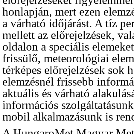
honlapján, mert ezen elemzé
a várható időjárást. A tíz p
mellett az előrejelzések, va
oldalon a speciális elemeke
frissülő, meteorológiai ele
térképes előrejelzések sok 
elemzésnél frissebb informá
aktuális és várható alakulás
információs szolgáltatásun
mobil alkalmazásunk is rend
A HungaroMet Magyar Meteo