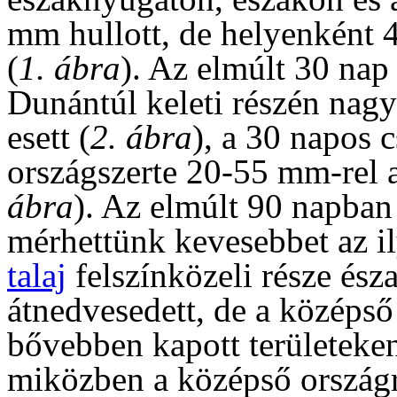
mm hullott, de helyenként 4
(
1. ábra
). Az elmúlt 30 nap
Dunántúl keleti részén nag
esett (
2. ábra
), a 30 napos
országszerte 20-55 mm-rel a 
ábra
). Az elmúlt 90 napba
mérhettünk kevesebbet az i
talaj
felszínközeli része ész
átnedvesedett, de a középs
bővebben kapott területeken
miközben a középső országr