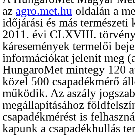
az
agro.met.hu
oldalán a me
időjárási és más természeti
2011. évi CLXVIII. törvény 
káresemények termelői beje
információkat jelenít meg (a
HungaroMet mintegy 120 a
közel 500 csapadékmérő áll
működik. Az aszály jogszabá
megállapításához földfelszí
csapadékmérést is felhaszná
kapunk a csapadékhullás terü