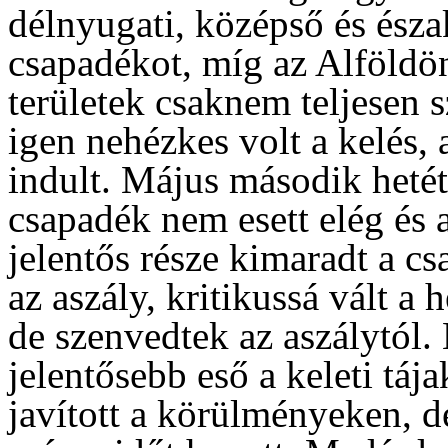
délnyugati, középső és ész
csapadékot, míg az Alföldö
területek csaknem teljesen 
igen nehézkes volt a kelés,
indult. Május második hetét
csapadék nem esett elég és 
jelentős része kimaradt a c
az aszály, kritikussá vált a 
de szenvedtek az aszálytól.
jelentősebb eső a keleti táj
javított a körülményeken, d