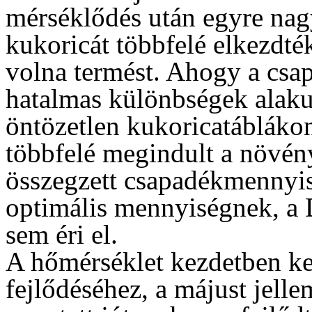
mérséklődés után egyre nagyo
kukoricát többfelé elkezdté
volna termést. Ahogy a csap
hatalmas különbségek alakul
öntözetlen kukoricatábláko
többfelé megindult a növény
összegzett csapadékmennyisé
optimális mennyiségnek, a
sem éri el.
A hőmérséklet kezdetben k
fejlődéséhez, a májust jell