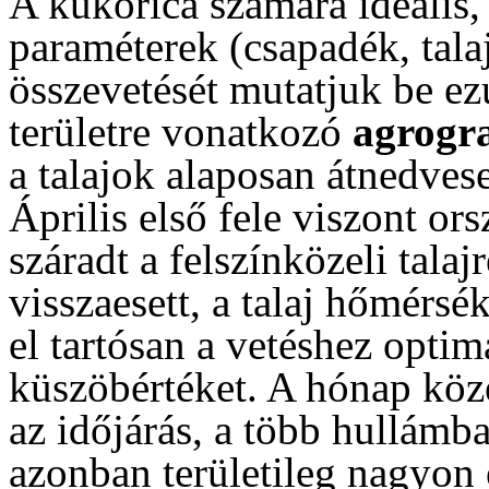
A kukorica számára ideális, 
paraméterek (csapadék, tala
összevetését mutatjuk be ez
területre vonatkozó
agrogr
a talajok alaposan átnedves
Április első fele viszont ors
száradt a felszínközeli talaj
visszaesett, a talaj hőmérsé
el tartósan a vetéshez optim
küszöbértéket. A hónap köz
az időjárás, a több hullámb
azonban területileg nagyon 