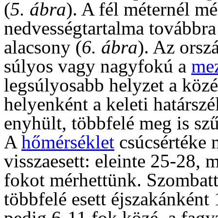
(
5. ábra
). A fél méternél mé
nedvességtartalma továbbra
alacsony (
6. ábra
). Az ors
súlyos vagy nagyfokú a
mez
legsúlyosabb helyzet a közé
helyenként a keleti határsz
enyhült, többfelé meg is szű
A
hőmérséklet
csúcsértéke m
visszaesett: eleinte 25-28,
fokot mérhettünk. Szombattó
többfelé esett éjszakánként 
pedig 6-11 fok közé, a fagy