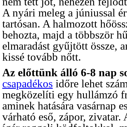
nem tett jót, nehezen fejlőd
A nyári meleg a júniussal ér
tartósan. A halmozott hőöss
behozta, majd a többször h
elmaradást gyűjtött össze, 
kissé tovább nőtt.
Az előttünk álló 6-8 nap 
csapadékos
időre lehet szám
megközelíti egy hullámzó fr
aminek hatására vasárnap est
várható eső, zápor, zivatar.