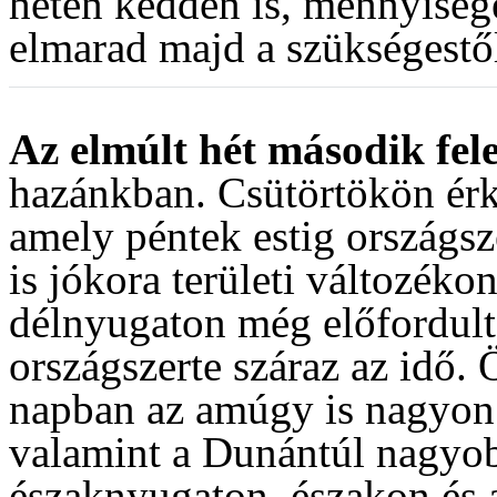
héten kedden is, mennyiség
elmarad majd a szükségestő
Az elmúlt hét második fel
hazánkban. Csütörtökön érk
amely péntek estig országsz
is jókora területi változék
délnyugaton még előfordult
országszerte száraz az idő.
napban az amúgy is nagyon 
valamint a Dunántúl nagyob
északnyugaton, északon és a