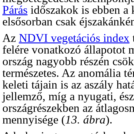
Párás
időszakok is ebben a 
elsősorban csak éjszakánkén
Az
NDVI vegetációs index
felére vonatkozó állapotot 
ország nagyobb részén csök
természetes. Az anomália t
keleti tájain is az aszály ha
jellemző, míg a nyugati, és
országrészekben az átlagos
mennyisége (
13. ábra
).