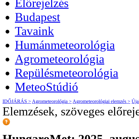
Előrejelzés
Budapest
Tavaink
Humánmeteorológia
Agrometeorológia
Repülésmeteorológia
MeteoStúdió
IDŐJÁRÁS >
Agrometeorológia >
Agrometeorológiai elemzés >
Úja
Elemzések, szöveges előrej
HungaroMet: 2025. augusz