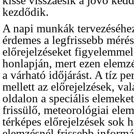
kissé visszaesik a jövő ked
kezdődik.
A napi munkák tervezéséhez
érdemes a legfrissebb mérés
előrejelzéseket figyelemme
honlapján, mert ezen elemzé
a várható időjárást. A tíz p
mellett az előrejelzések, va
oldalon a speciális elemeke
frissülő, meteorológiai ele
térképes előrejelzések sok 
elemzésnél frissebb informá