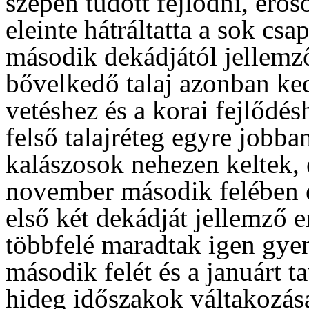
szépen tudott fejlődni, erős
eleinte hátráltatta a sok csa
második dekádjától jellemz
bővelkedő talaj azonban ke
vetéshez és a korai fejlődé
felső talajréteg egyre jobban
kalászosok nehezen keltek, 
november második felében é
első két dekádját jellemző e
többfelé maradtak igen gy
második felét és a januárt 
hideg időszakok váltakozása