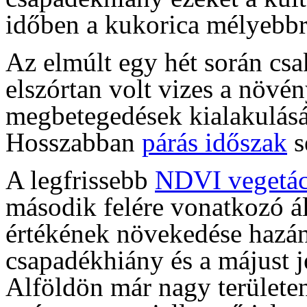
időben a kukorica mélyebbre
Az elmúlt egy hét során csa
elszórtan volt vizes a növé
megbetegedések kialakulásá
Hosszabban
párás időszak
s
A legfrissebb
NDVI vegetác
második felére vonatkozó ál
értékének növekedése hazán
csapadékhiány és a májust j
Alföldön már nagy területen