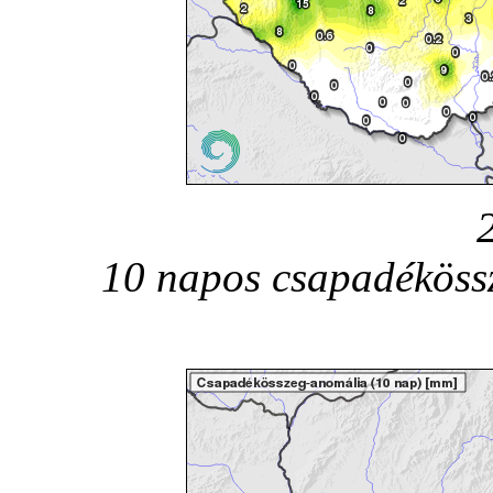
10 napos csapadékössz