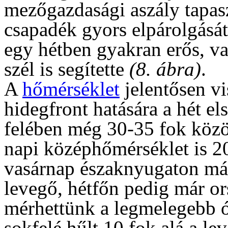
mezőgazdasági aszály tapasz
csapadék gyors elpárolgását,
egy hétben gyakran erős, va
szél is segítette
(8. ábra)
.
A
hőmérséklet
jelentősen vi
hidegfront hatására a hét e
felében még 30-35 fok közöt
napi középhőmérséklet is 2
vasárnap északnyugaton már
levegő, hétfőn pedig már or
mérhettünk a legmelegebb 
sokfelé hűlt 10 fok alá a le