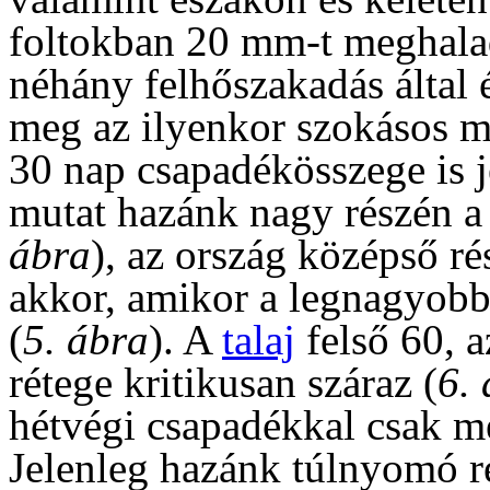
foltokban 20 mm-t meghala
néhány felhőszakadás által é
meg az ilyenkor szokásos m
30 nap csapadékösszege is 
mutat hazánk nagy részén a 
ábra
), az ország középső r
akkor, amikor a legnagyobb 
(
5. ábra
). A
talaj
felső 60, 
rétege kritikusan száraz (
6.
hétvégi csapadékkal csak m
Jelenleg hazánk túlnyomó 