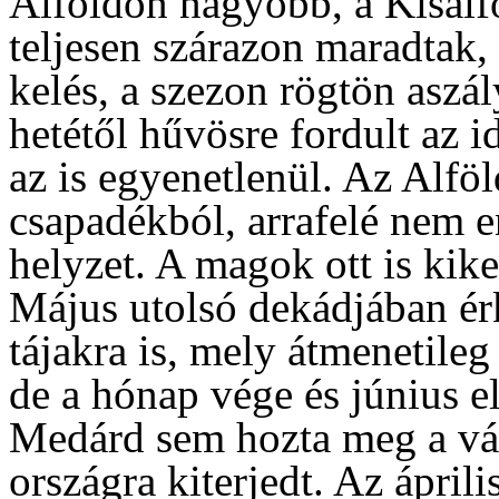
Alföldön nagyobb, a Kisalf
teljesen szárazon maradtak, 
kelés, a szezon rögtön aszá
hetétől hűvösre fordult az i
az is egyenetlenül. Az Alföl
csapadékból, arrafelé nem en
helyzet. A magok ott is kike
Május utolsó dekádjában érk
tájakra is, mely átmenetileg
de a hónap vége és június el
Medárd sem hozta meg a vár
országra kiterjedt. Az áprili