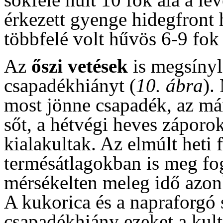
érkezett gyenge hidegfront h
többfelé volt hűvös 6-9 fok
Az
őszi vetések
is megsínyli
csapadékhiányt (
10. ábra
).
most jönne csapadék, az má
sőt, a hétvégi heves zápor
kialakultak. Az elmúlt heti 
termésátlagokban is meg fog
mérsékelten meleg idő azon
A kukorica és a napraforgó s
csapadékhiány ezeket a kult