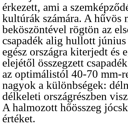
érkezett, ami a szemképződés
kultúrák számára. A hűvös 
beköszöntével rögtön az els
csapadék alig hullott június 
egész országra kiterjedt és
elejétől összegzett csapadé
az optimálistól 40-70 mm-re
nagyok a különbségek: déln
délkeleti országrészben vis
A halmozott hőösszeg jócsk
értéket.