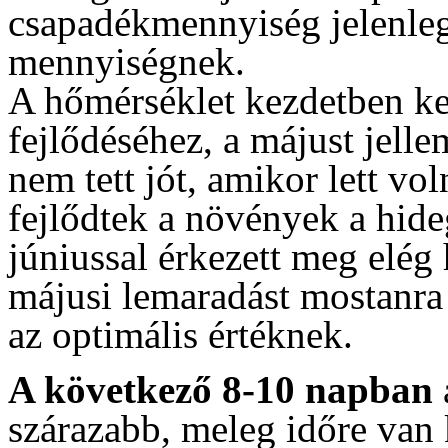
csapadékmennyiség jelenleg
mennyiségnek.
A hőmérséklet kezdetben k
fejlődéséhez, a májust jell
nem tett jót, amikor lett vo
fejlődtek a növények a hide
júniussal érkezett meg elég
májusi lemaradást mostanra
az optimális értéknek.
A következő 8-10 napban
szárazabb, meleg időre van 