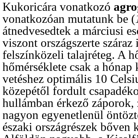
Kukoricára vonatkozó
agr
vonatkozóan mutatunk be (
átnedvesedtek a márciusi eső
viszont országszerte száraz i
felszínközeli talajréteg. A h
hőmérséklete csak a hónap k
vetéshez optimális 10 Celsi
közepétől fordult csapadéko
hullámban érkező záporok, z
nagyon egyenetlenül öntözt
északi országrészek bőven 