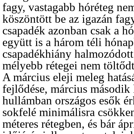
fagy, vastagabb hóréteg nem
köszöntött be az igazán fagy
csapadék azonban csak a hó
együtt is a három téli hón
csapadékhiány halmozódott f
mélyebb rétegei nem töltődt
A március eleji meleg hatás
fejlődése, március második 
hullámban országos esők ér
sokfelé minimálisra csökkent
méteres rétegben, és bár ápri