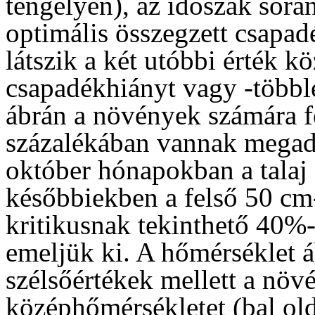
tengelyen), az időszak sorá
optimális összegzett csapadé
látszik a két utóbbi érték kö
csapadékhiányt vagy -többle
ábrán a növények számára f
százalékában vannak megadv
október hónapokban a talaj 
későbbiekben a felső 50 cm-
kritikusnak tekinthető 40%-o
emeljük ki. A hőmérséklet á
szélsőértékek mellett a növ
középhőmérsékletet (bal old