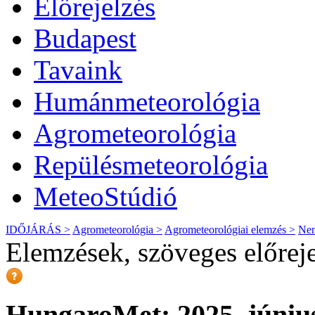
Előrejelzés
Budapest
Tavaink
Humánmeteorológia
Agrometeorológia
Repülésmeteorológia
MeteoStúdió
IDŐJÁRÁS >
Agrometeorológia >
Agrometeorológiai elemzés >
Nem
Elemzések, szöveges előrej
HungaroMet: 2025. június