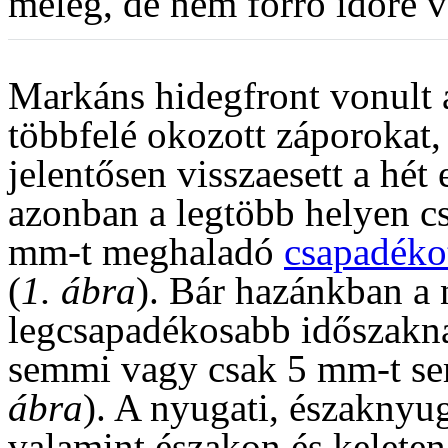
meleg, de nem forró időre v
Markáns hidegfront vonult 
többfelé okozott záporokat, 
jelentősen visszaesett a hét
azonban a legtöbb helyen cs
mm-t meghaladó
csapadéko
(
1. ábra
). Bár hazánkban a n
legcsapadékosabb időszakna
semmi vagy csak 5 mm-t sem
ábra
). A nyugati, északnyug
valamint északon és kelete