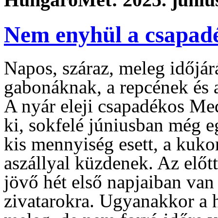
Nem enyhül a csapad
Napos, száraz, meleg időjárá
gabonáknak, a repcének és 
A nyár eleji csapadékos Me
ki, sokfelé júniusban még 
kis mennyiség esett, a kuko
aszállyal küzdenek. Az előtt
jövő hét első napjaiban van 
zivatarokra. Ugyanakkor a h