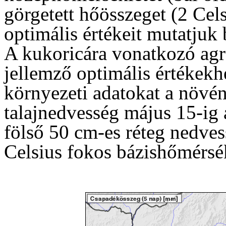
görgetett hőösszeget (2 Cels
optimális értékeit mutatjuk 
A kukoricára vonatkozó agr
jellemző optimális értékekh
környezeti adatokat a növé
talajnedvesség május 15-ig 
fölső 50 cm-es réteg nedves
Celsius fokos bázishőmérsék