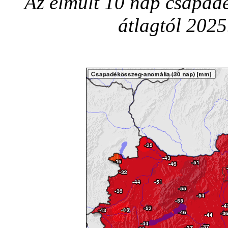
Az elmúlt 10 nap csapadé
átlagtól 2025