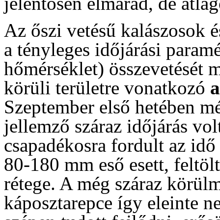
jelentősen elmarad, de átl
Az őszi vetésű kalászosok és
a tényleges időjárási param
hőmérséklet) összevetését m
körüli területre vonatkozó
Szeptember első hetében még
jellemző száraz időjárás vo
csapadékosra fordult az idő
80-180 mm eső esett, feltölt
rétege. A még száraz körülm
káposztarepce így eleinte n