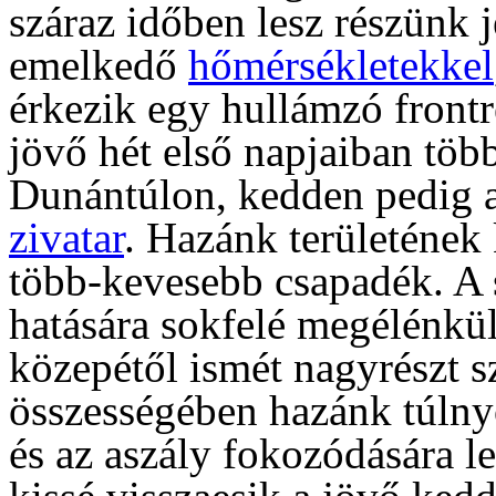
száraz időben lesz részünk 
emelkedő
hőmérsékletekkel
érkezik egy hullámzó front
jövő hét első napjaiban több
Dunántúlon, kedden pedig a
zivatar
. Hazánk területének 
több-kevesebb csapadék. A s
hatására sokfelé megélénkü
közepétől ismét nagyrészt s
összességében hazánk túlnyo
és az aszály fokozódására l