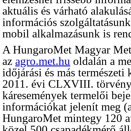
aktuális és várható alakulás
információs szolgáltatásun
mobil alkalmazásunk is rend
A HungaroMet Magyar Meteo
az
agro.met.hu
oldalán a me
időjárási és más természeti
2011. évi CLXVIII. törvény 
káresemények termelői beje
információkat jelenít meg (a
HungaroMet mintegy 120 a
közel 500 csapadékmérő áll