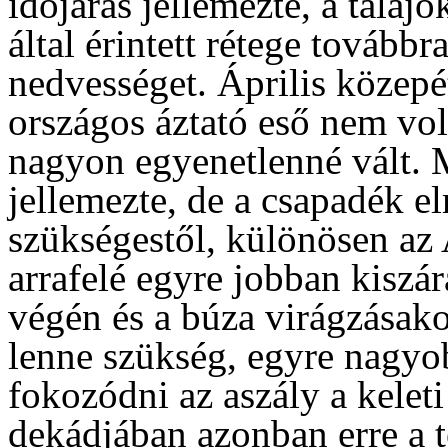
időjárás jellemezte, a talaj
által érintett rétege továbbr
nedvességet. Április közepé
országos áztató eső nem volt
nagyon egyenetlenné vált. 
jellemezte, de a csapadék el
szükségestől, különösen az 
arrafelé egyre jobban kiszár
végén és a búza virágzásako
lenne szükség, egyre nagyobb
fokozódni az aszály a kelet
dekádjában azonban erre a t