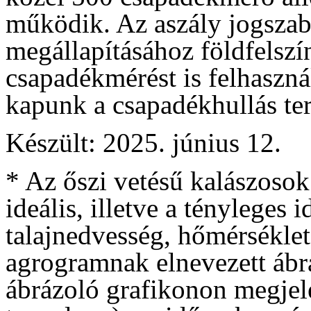
működik. Az aszály jogszabá
megállapításához földfelszí
csapadékmérést is felhaszná
kapunk a csapadékhullás terü
Készült: 2025. június 12.
* Az őszi vetésű kalászosok
ideális, illetve a tényleges
talajnedvesség, hőmérséklet
agrogramnak elnevezett ábrá
ábrázoló grafikonon megjele