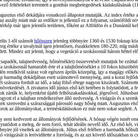
ező feltételeket teremtett a gombás megbetegedések kialakulásának (11
augusztus első dekádjára vonatkozó állapotot mutatják. Az index érték
z aszály miatt már az erdőkre is jellemző ez a folyamat, szántóföldi n
érkép már igen jelentős területen, főként az Alföldön és a Dunántúl kel
ilis 1-től számolt
hőösszeg
jelenleg többnyire 1360 és 1530 foknap közö
sszeg értéke a tavalyinál igen jelentősen, északkeleten 180-220, míg m
ett. Mindez azt jelenti, hogy a vegetáció a szokásosnál három héttel elő
 (csapadék, talajnedvesség, hőmérséklet) összevetését mutatjuk be ezútt
t a szokásosnál hamarabb érte el a talajhőmérséklet a 10 fokos küszöbérté
én rendkívül száraz volt egészen április közepéig, így a magágy előkészít
ap harmadig dekádjában esett számottevő mennyiség, ami a korai fejlődé
 szárazra fordult az idő, a talaj fölső rétege nagyon kiszáradt. Számot
övekedését. A zivataros idő június első két hetében is folytatódott, a fe
k zárták le, helyenként újabb felhőszakadásokkal, jégesővel. Júliusban
ogyott el a talajban rendelkezésre álló nedvesség. A virágzás és a szem
ek szenvedni a szárazsággal párosuló nagy hőség miatt. Augusztus első
rok az állományokat, a terméskilátásokon ez már nem sokat segített. A
mely nem kedvezett az állományok fejlődésének. A hónap végén ismét em
tatódott a meleg, de nem forró, tehát ideális nevelő idő. Az első két, 
bbnyire jól viseltek az állományok. Július első felében a harmadik hőhu
virágzását is lerövidítette a forróság, és az azt követő időszakban is