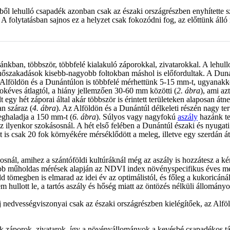
ből lehulló csapadék azonban csak az északi országrészben enyhítette s
ó. A folytatásban sajnos ez a helyzet csak fokozódni fog, az előttünk ál
ánkban, többször, többfelé kialakuló záporokkal, zivatarokkal. A lehull
lhőszakadások kisebb-nagyobb foltokban máshol is előfordultak. A Duná
Alföldön és a Dunántúlon is többfelé mérhettünk 5-15 mm-t, ugyanakkor 
okéves átlagtól, a hiány jellemzően 30-60 mm közötti (
2. ábra
), ami a
t egy hét záporai által akár többször is érintett területeken alaposan átn
an száraz (
4. ábra
). Az Alföldön és a Dunántúl délkeleti részén nagy terü
meghaladja a 150 mm-t (
6. ábra
). Súlyos vagy nagyfokú
aszály
hazánk te
ilyenkor szokásosnál. A hét első felében a Dunántúl északi és nyugati t
s csak 20 fok környékére mérséklődött a meleg, illetve egy szerdán átvo
sosnál, amihez a szántóföldi kultúráknál még az aszály is hozzátesz a k
sebb műholdas mérések alapján az NDVI index növényspecifikus éves men
 tömegben is elmarad az idei év az optimálistól, és főleg a kukoricán
ullott le, a tartós aszály és hőség miatt az öntözés nélküli állomány
j nedvességviszonyai csak az északi országrészben kielégítőek, az Alföld 
ztek záporok, zivatarok, így a növényállományok a kevésbé csapadékos 