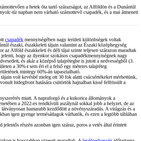
zámottevően a hetek óta tartó szárazságot, az Alföldön és a Dunántúl
ló nyolc-tíz napban nem várható számottevő csapadék, és a mai átmeneti
ott
csapadék
mennyiségében nagy területi különbségek voltak
ntúl északi, északkeleti tájain valamint az Északi középhegység
az Alföld északkeleti és déli tájai szinte teljesen szárazon maradtak
zt jelenti, hogy az ilyenkor szokásos csapadékmennyiségnek nagy
edvesedett, és akár a középső talajrétegbe is jutott a nedvességből (
3.
leten a 30%-t sem éri el a felső egy méteres talajréteg
rületének mintegy 60%-án tapasztalható.
ájain volt kevésbé meleg ott 30 fok alatti csúcsértékeket mérhettünk,
nult hidegfront hatására csütörtök hajnalban kissé felfrissült a
ényszerérés miatt. A napraforgó és a kukorica állományok a
etében a 2022-es rendkívüli aszálynál sokkal jobb a helyzet, de az
ál látványosan hamarabb kezdődött a növényszáradás. A virágzás és a
okban igen gyenge termésátlagok várhatók, és ezen a legtöbb táblában
jelentős részén azonban igen száraz, poros a vetés által érintett
tájakon is hosszabban vizesek maradtak. A
levélnedvesség
időtartama