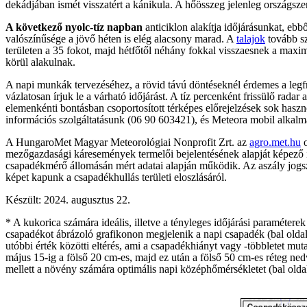
dekádjában ismét visszatért a kánikula. A hőösszeg jelenleg országszer
A következő nyolc-tíz napban
anticiklon alakítja időjárásunkat, ebb
valószínűsége a jövő héten is elég alacsony marad. A
talajok
tovább s
területen a 35 fokot, majd hétfőtől néhány fokkal visszaesnek a maxi
körül alakulnak.
A napi munkák tervezéséhez, a rövid távú döntéseknél érdemes a legf
vázlatosan írjuk le a várható időjárást. A tíz percenként frissülő radar
elemenkénti bontásban csoportosított térképes előrejelzések sok haszn
információs szolgáltatásunk (06 90 603421), és Meteora mobil alkalma
A HungaroMet Magyar Meteorológiai Nonprofit Zrt. az
agro.met.hu
o
mezőgazdasági káresemények termelői bejelentésének alapját képező 
csapadékmérő állomásán mért adatai alapján működik. Az aszály jogsza
képet kapunk a csapadékhullás területi eloszlásáról.
Készült: 2024. augusztus 22.
* A kukorica számára ideális, illetve a tényleges időjárási paraméter
csapadékot ábrázoló grafikonon megjelenik a napi csapadék (bal oldali 
utóbbi érték közötti eltérés, ami a csapadékhiányt vagy -többletet m
május 15-ig a fölső 20 cm-es, majd ez után a fölső 50 cm-es réteg ned
mellett a növény számára optimális napi középhőmérsékletet (bal oldali