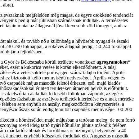
. ábra).
e az évszaknak megfelelően még magas, de egyre csökkenő tendenciát
övényeink pedig már júliusban száradásnak indultak. A természetes
eti tájain mutat az átlagosnál jóval kevesebb zöld tömeget, ami az
tt alakul, és tovább nő a különbség a hűvösebb nyugati és északi
áshol 230-290 foknappal, a sokéves átlagnál pedig 150-240 foknappal
rébb jár a fejlődésben.
al a Győr és Békéscsaba körüli területre vonatkozó
agrogramokon*
ket, ezért a kukorica vetése is korán elkezdődhetett. A talaj
ése és a vetés sokfelé poros, igen száraz talajba történt. Április
shez biztosított kellő mennyiségű nedvességet. Április végén és
tevő csapadék május második felétől érkezett, eső, majd kiadós
lhőszakadásokkal érintett területeken átmeneti belvíz is előfordult.
 csak elszórtan alakultak ki kisebb foltokban záporok, az egész
képződés fázisában az aszályos területek kiterjedése és annak mértéke
 felében sem enyhült az aszály, megkezdődött a kényszerérés, a
 tenyészidőszak során eddig lehullott csapadék mennyisége 100-200
elkedett a hőmérséklet, majd májusban a tartósan meleg, de nem forró
viszonylag rövid ideig tartó nyári hőhullám június második felében
llám már tartósabbnak és forróbbnak is bizonyult, helyenként a 40
 csak átmeneti enyhébb időszakok fordultak elő. Augusztus második