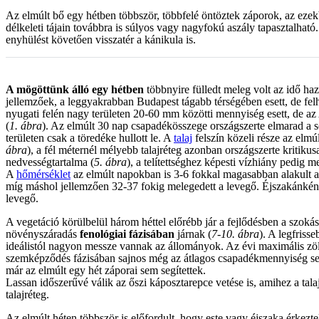
Az elmúlt bő egy hétben többször, többfelé öntöztek záporok, az ezek
délkeleti tájain továbbra is súlyos vagy nagyfokú aszály tapasztalhat
enyhülést követően visszatér a kánikula is.
A mögöttünk álló egy hétben
többnyire fülledt meleg volt az idő haz
jellemzőek, a leggyakrabban Budapest tágabb térségében esett, de fe
nyugati felén nagy területen 20-60 mm közötti mennyiség esett, de az 
(
1. ábra
). Az elmúlt 30 nap csapadékösszege országszerte elmarad a s
területen csak a töredéke hullott le. A
talaj
felszín közeli része az elmúl
ábra
), a fél méternél mélyebb talajréteg azonban országszerte kritikus
nedvességtartalma (
5. ábra
), a telítettséghez képesti vízhiány pedig 
A
hőmérséklet
az elmúlt napokban is 3-6 fokkal magasabban alakult az 
míg máshol jellemzően 32-37 fokig melegedett a levegő. Éjszakánként i
levegő.
A vegetáció körülbelül három héttel előrébb jár a fejlődésben a szoká
növényszáradás
fenológiai fázisában
járnak (
7-10. ábra
). A legfris
ideálistól nagyon messze vannak az állományok. Az évi maximális zöld
szemképződés fázisában sajnos még az átlagos csapadékmennyiség sem h
már az elmúlt egy hét záporai sem segítettek.
Lassan időszerűvé válik az őszi káposztarepce vetése is, amihez a tala
talajréteg.
Az elmúlt héten többször is előfordult, hogy este vagy éjszaka érke