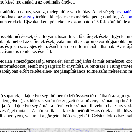
te kissé meghaladja az optimális értéket.
ől adódóan napos, száraz, meleg időre van kilátás. A hét végéig
csapadé
záradnak, az
aszály
területi kiterjedése és mértéke pedig nőni fog. A
hőm
mum értékek. Éjszakánként pénteken és szombaton 15 fok köré hűl le a 
rissebb méréseket, és a folyamatosan frissülő előrejelzéseket figyele
 adatok mellett az előrejelzések, valamint itt az agrometeorológiai oldal
os és jelen szöveges elemzésnél frissebb információt adhatnak. Az időjá
zásunk is rendelkezésre áll.
ldalán a mezőgazdasági termelést érintő időjárási és más természeti koc
információkat jelenít meg (agrárkár-enyhítés). A rendszer a Hungaro
bályban előírt feltételeinek megállapításához földfelszíni méréseink me
ek (csapadék, talajnedvesség, hőmérséklet) összevetése látható az agrog
tengelyen), az időszak során összegzett és a növény számára optimális ö
utatja. A talajnedvesség ábrán a növények számára felvehető hasznos ví
vességét mutatja. A már kritikusnak tekinthető 40%-os érték alatti idősz
 tengelyen), valamint a görgetett hőösszeget (10 Celsius fokos bázissal)