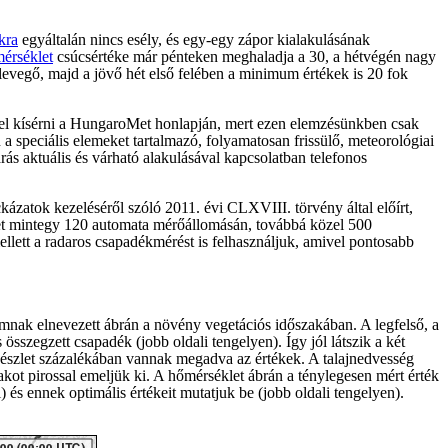
kra
egyáltalán nincs esély, és egy-egy zápor kialakulásának
érséklet
csúcsértéke már pénteken meghaladja a 30, a hétvégén nagy
levegő, majd a jövő hét első felében a minimum értékek is 20 fok
mmel kísérni a HungaroMet honlapján, mert ezen elemzésünkben csak
on a speciális elemeket tartalmazó, folyamatosan frissülő, meteorológiai
rás aktuális és várható alakulásával kapcsolatban telefonos
kázatok kezeléséről szóló 2011. évi CLXVIII. törvény által előírt,
Met mintegy 120 automata mérőállomásán, továbbá közel 500
llett a radaros csapadékmérést is felhasználjuk, amivel pontosabb
ramnak elnevezett ábrán a növény vegetációs időszakában. A legfelső, a
sszegzett csapadék (jobb oldali tengelyen). Így jól látszik a két
zkészlet százalékában vannak megadva az értékek. A talajnedvesség
akot pirossal emeljük ki. A hőmérséklet ábrán a ténylegesen mért érték
 és ennek optimális értékeit mutatjuk be (jobb oldali tengelyen).