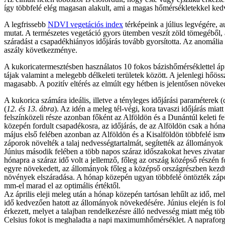
így többfelé elég magasan alakult, ami a magas hőmérsékletekkel kedv
A legfrissebb
NDVI vegetációs index
térképeink a július legvégére, 
mutat. A természetes vegetáció gyors ütemben veszít zöld tömegéből, a
száradást a csapadékhiányos időjárás tovább gyorsította. Az anomália t
aszály következménye.
A kukoricatermesztésben használatos 10 fokos bázishőmérséklettel ápr
tájak valamint a melegebb délkeleti területek között. A jelenlegi hőö
magasabb. A pozitív eltérés az elmúlt egy hétben is jelentősen növeked
A kukorica számára ideális, illetve a tényleges időjárási paraméterek
(
12. és 13. ábra
). Az idén a meleg tél-végi, kora tavaszi időjárás miat
felszínközeli része azonban főként az Alföldön és a Dunántúl keleti fel
közepén fordult csapadékosra, az időjárás, de az Alföldön csak a hón
május első felében azonban az Alföldön és a Kisalföldön többfelé ismét
záporok növelték a talaj nedvességtartalmát, segítették az állományok n
Június második felében a több napos száraz időszakokat heves zivataro
hónapra a száraz idő volt a jellemző, főleg az ország középső részén f
egyre növekedett, az állományok főleg a középső országrészben kezdt
növények elszáradása. A hónap közepén ugyan többfelé öntözték zápo
mm-el marad el az optimális értéktől.
Az április eleji meleg után a hónap közepén tartósan lehűlt az idő, 
idő kedvezően hatott az állományok növekedésére. Június elején is foly
érkezett, melyet a talajban rendelkezésre álló nedvesség miatt még tö
Celsius fokot is meghaladta a napi maximumhőmérséklet. A napraforgó 