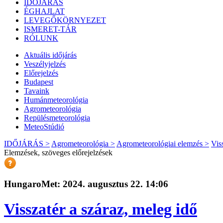
IDŐJÁRÁS
ÉGHAJLAT
LEVEGŐKÖRNYEZET
ISMERET-TÁR
RÓLUNK
Aktuális
időjárás
Veszélyjelzés
Előrejelzés
Budapest
Tavaink
Humánmeteorológia
Agrometeorológia
Repülésmeteorológia
MeteoStúdió
IDŐJÁRÁS >
Agrometeorológia >
Agrometeorológiai elemzés >
Vis
Elemzések, szöveges előrejelzések
HungaroMet: 2024. augusztus 22. 14:06
Visszatér a száraz, meleg idő