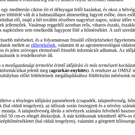
egy mediterrán ciklon éri el délnyugat felől hazánkat, és okoz a hétvég
e többfelé vált át a halmazállapot átmenetileg fagyott esőbe, ónos es
rdulhat elő, majd a hét további részében nagyrészt napos, száraz időre 
ek jellemzőek. Vasárnap reggeltől azonban erős, viharos északi, északk
ő, és napközben sem emelkedik fagypont fölé a hőmérséklet. A szél szer
issebb méréseket, és a folyamatosan frissülő előrejelzéseket figyelemm
datok mellett az
előrejelzések
, valamint itt az agrometeorológiai oldalo
os és jelen szöveges elemzésnél frissebb információt adhatnak. Az időjá
zásunk is rendelkezésre áll.
n a
mezőgazdasági termelést érintő időjárási és más természeti kockázat
nformációkat jelenít meg (
agrárkár-enyhítés
). A rendszer az OMSZ m
bályban előírt feltételeinek megállapításához földfelszíni méréseink me
 illetve a tényleges időjárási paraméterek (csapadék, talajnedvesség, hő
(bal oldali tengelyen), az időszak során összegzett és a növény számára
etet mutatja. A talajnedvesség ábrán a növények számára felvehető hasz
lső 50 cm-es rétegét ábrázoljuk. A már kritikusnak tekinthető 40%-os ér
éphőmérsékletet (bal oldali tengelyen), valamint a görgetett hőösszeget