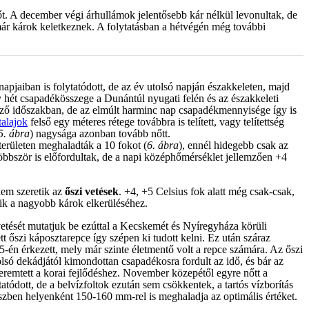
őt. A december végi árhullámok jelentősebb kár nélkül levonultak, de
már károk keletkeznek. A folytatásban a hétvégén még további
napjaiban is folytatódott, de az év utolsó napján északkeleten, majd
y hét csapadékösszege a Dunántúl nyugati felén és az északkeleti
ző időszakban, de az elmúlt harminc nap csapadékmennyisége így is
talajok
felső egy méteres rétege továbbra is telített, vagy telítettség
5. ábra
) nagysága azonban tovább nőtt.
erületen meghaladták a 10 fokot (
6. ábra
), ennél hidegebb csak az
öbbször is előfordultak, de a napi középhőmérséklet jellemzően +4
t ki.
nem szeretik az
őszi vetések
. +4, +5 Celsius fok alatt még csak-csak,
zik a nagyobb károk elkerüléséhez.
evetését mutatjuk be ezúttal a Kecskemét és Nyíregyháza körüli
t őszi káposztarepce így szépen ki tudott kelni. Ez után száraz
-én érkezett, mely már szinte életmentő volt a repce számára. Az őszi
olsó dekádjától kimondottan csapadékosra fordult az idő, és bár az
teremtett a korai fejlődéshez. November közepétől egyre nőtt a
tódott, de a belvízfoltok ezután sem csökkentek, a tartós vízborítás
észben helyenként 150-160 mm-rel is meghaladja az optimális értéket.