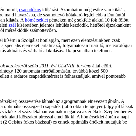
én borult,
csapadékos
időjárást. Szombaton még esőre van kilátás,
őbe majd havazásba, de számottevő hótakaró legfeljebb a Dunántúl
van kilátás. A
hőmérséklet
pénteken még sokfelé alakul 10 fok fölött,
eleti
szél
kíséretében jelentős lehűlés kezdődik, hétfőtől éjszakánként
dától mérséklődik számottevően.
el kísérni a Szolgálat honlapján, mert ezen elemzésünkben csak
n a speciális elemeket tartalmazó, folyamatosan frissülő, meteorológiai
rás aktuális és várható alakulásával kapcsolatban telefonos
ok kezeléséről szóló 2011. évi CLXVIII. törvény
által előírt,
integy 120 automata mérőállomásán, továbbá közel 500
llett a radaros csapadékmérést is felhasználjuk, amivel pontosabb
mérséklet) összevetése látható az agrogramnak elnevezett ábrán. A
 optimális összegzett csapadék (jobb oldali tengelyen). Így jól látszik
nos vízkészlet százalékában vannak megadva az értékek. Szeptember és
ték alatti időszakot pirossal emeljük ki. A hőmérséklet ábrán a napi
 (2 Celsius fokos bázissal) és ennek optimális értékeit mutatjuk be