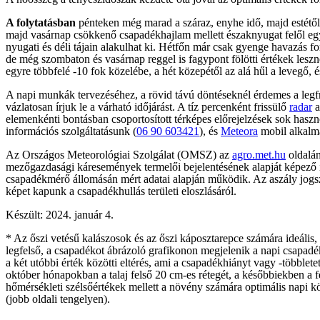
A folytatásban
pénteken még marad a száraz, enyhe idő, majd estétől 
majd vasárnap csökkenő csapadékhajlam mellett északnyugat felől egyr
nyugati és déli tájain alakulhat ki. Hétfőn már csak gyenge havazás fo
de még szombaton és vasárnap reggel is fagypont fölötti értékek leszn
egyre többfelé -10 fok közelébe, a hét közepétől az alá hűl a leveg
A napi munkák tervezéséhez, a rövid távú döntéseknél érdemes a legfr
vázlatosan írjuk le a várható időjárást. A tíz percenként frissülő
radar
a
elemenkénti bontásban csoportosított térképes előrejelzések sok haszn
információs szolgáltatásunk (
06 90 603421
), és
Meteora
mobil alkalma
Az Országos Meteorológiai Szolgálat (OMSZ) az
agro.met.hu
oldalá
mezőgazdasági káresemények termelői bejelentésének alapját képező i
csapadékmérő állomásán mért adatai alapján működik. Az aszály jogsza
képet kapunk a csapadékhullás területi eloszlásáról.
Készült: 2024. január 4.
* Az őszi vetésű kalászosok és az őszi káposztarepce számára ideális,
legfelső, a csapadékot ábrázoló grafikonon megjelenik a napi csapadék 
a két utóbbi érték közötti eltérés, ami a csapadékhiányt vagy -többl
október hónapokban a talaj felső 20 cm-es rétegét, a későbbiekben a fe
hőmérsékleti szélsőértékek mellett a növény számára optimális napi köz
(jobb oldali tengelyen).