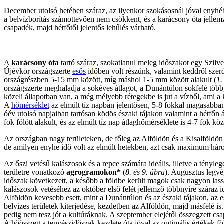
December utolsó hetében száraz, az ilyenkor szokásosnál jóval enyhéb
a belvízborítás számottevően nem csökkent, és a karácsony óta jellem
csapadék, majd hétfőtől jelentős lehűlés várható.
A
karácsony óta
tartó száraz, szokatlanul meleg időszakot egy Szilve
Újévkor országszerte
esős
időben volt részünk, valamint keddről szerd
országrészben 5-15 mm között, míg máshol 1-5 mm között alakult (
1.
országszerte meghaladja a sokéves átlagot, a Dunántúlon sokfelé több
közeli állapotban van, a még mélyebb rétegekbe is jut a vízből, ami a k
A
hőmérséklet
az elmúlt tíz napban jelentősen, 5-8 fokkal magasabba
óév utolsó napjaiban tartósan ködös északi tájakon valamint a hétfőn
fok fölött alakult, és az elmúlt tíz nap átlaghőmérséklete is 4-7 fok kö
Az országban nagy területeken, de főleg az Alföldön és a Kisalföldön 
de amilyen enyhe idő volt az elmúlt hetekben, azt csak maximum háro
Az őszi vetésű kalászosok és a repce számára ideális, illetve a tényl
területre vonatkozó
agrogramokon*
(
8. és 9. ábra
). Augusztus legvé
időszak következett, a később a földbe került magok csak nagyon lass
kalászosok vetéséhez az október első felét jellemző többnyire száraz 
Alföldön kevesebb esett, mint a Dunántúlon és az északi tájakon, az e
belvizes területek kiterjedése, kezdetben az Alföldön, majd másfelé is
pedig nem tesz jót a kultúráknak. A szeptember elejétől összegzett c
A hőösszeg a tenyészidőszak kezdete óta jóval az optimális értékek fö