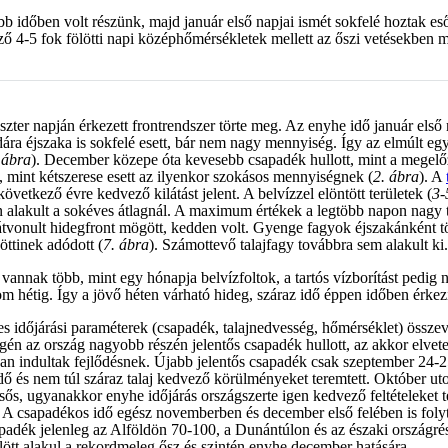
b időben volt részünk, majd január első napjai ismét sokfelé hoztak es
ző 4-5 fok fölötti napi középhőmérsékletek mellett az őszi vetésekben 
szter napján érkezett frontrendszer törte meg. Az enyhe idő január első 
ára éjszaka is sokfelé esett, bár nem nagy mennyiség. Így az elmúlt eg
 ábra
). December közepe óta kevesebb csapadék hullott, mint a megelő
, mint kétszerese esett az ilyenkor szokásos mennyiségnek (
2. ábra
). A
övetkező évre kedvező kilátást jelent. A belvízzel elöntött területek (
3-
n alakult a sokéves átlagnál. A maximum értékek a legtöbb napon nagy t
 átvonult hidegfront mögött, kedden volt. Gyenge fagyok éjszakánként t
zöttinek adódott (
7. ábra
). Számottevő talajfagy továbbra sem alakul
vannak több, mint egy hónapja belvízfoltok, a tartós vízborítást pedig 
m hétig. Így a jövő héten várható hideg, száraz idő éppen időben érke
eges időjárási paraméterek (csapadék, talajnedvesség, hőmérséklet) össz
gén az ország nagyobb részén jelentős csapadék hullott, az akkor elvetet
an indultak fejlődésnek. Újabb jelentős csapadék csak szeptember 24-25
idő és nem túl száraz talaj kedvező körülményeket teremtett. Október ut
sős, ugyanakkor enyhe időjárás országszerte igen kedvező feltételeket 
. A csapadékos idő egész novemberben és december első felében is folyta
sapadék jelenleg az Alföldön 70-100, a Dunántúlon és az északi országr
lött alakul a rekordmeleg ősz és szintén enyhe december hatására.