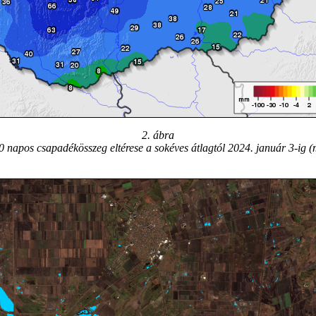
2. ábra
0 napos csapadékösszeg eltérese a sokéves átlagtól 2024. január 3-ig 