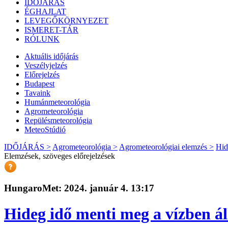
IDŐJÁRÁS
ÉGHAJLAT
LEVEGŐKÖRNYEZET
ISMERET-TÁR
RÓLUNK
Aktuális
időjárás
Veszélyjelzés
Előrejelzés
Budapest
Tavaink
Humánmeteorológia
Agrometeorológia
Repülésmeteorológia
MeteoStúdió
IDŐJÁRÁS >
Agrometeorológia >
Agrometeorológiai elemzés >
Hid
Elemzések, szöveges előrejelzések
HungaroMet: 2024. január 4. 13:17
Hideg idő menti meg a vízben ál