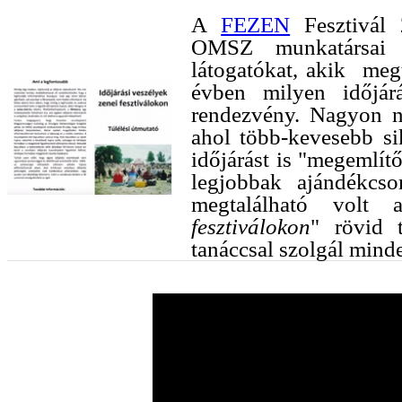
A
FEZEN
Fesztivál 
OMSZ munkatársai r
látogatókat, akik meg
évben milyen időjár
rendezvény. Nagyon né
ahol több-kevesebb sik
időjárást is "megemlít
legjobbak ajándékc
megtalálható volt 
fesztiválokon
" rövid 
tanáccsal szolgál minde