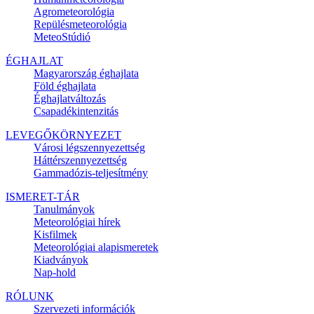
Agrometeorológia
Repülésmeteorológia
MeteoStúdió
ÉGHAJLAT
Magyarország éghajlata
Föld éghajlata
Éghajlatváltozás
Csapadékintenzitás
LEVEGŐKÖRNYEZET
Városi légszennyezettség
Háttérszennyezettség
Gammadózis-teljesítmény
ISMERET-TÁR
Tanulmányok
Meteorológiai hírek
Kisfilmek
Meteorológiai alapismeretek
Kiadványok
Nap-hold
RÓLUNK
Szervezeti információk