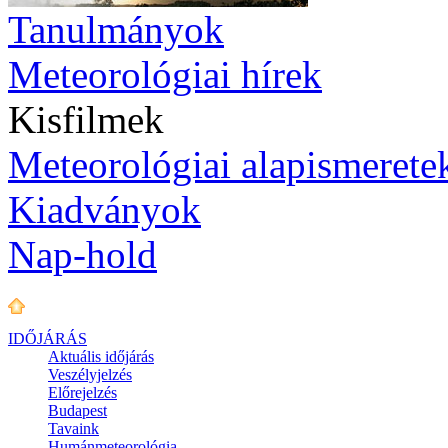
Tanulmányok
Meteorológiai hírek
Kisfilmek
Meteorológiai alapismerete
Kiadványok
Nap-hold
IDŐJÁRÁS
Aktuális
időjárás
Veszélyjelzés
Előrejelzés
Budapest
Tavaink
Humánmeteorológia