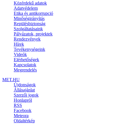
Közérdekű adatok
Adatvédelem
Etika és antikorrupció
Minőségirányítás
Repülésbiztonság
Szolgáltatásaink
Pályázatok, projektek
Rendezvények
Hírek
Tevékenységeink
Videók
Elérhetőségek
Kapcsolatok
Megrendelés
MET.HU
Újdonságok
Állásajánlat
Szerzői jogok
Honlapról
RSS
Facebook
Meteora
Oldaltérkép