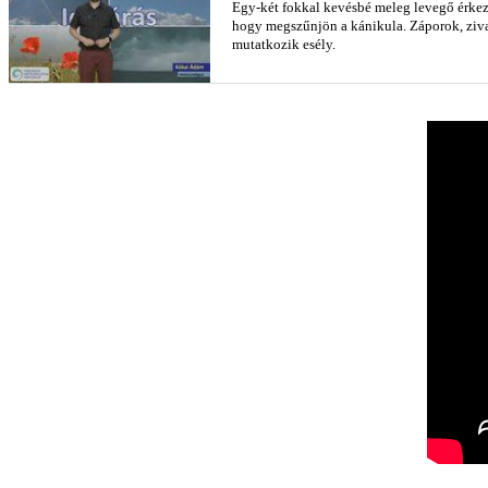
Egy-két fokkal kevésbé meleg levegő érkezi
hogy megszűnjön a kánikula. Záporok, zivat
mutatkozik esély.