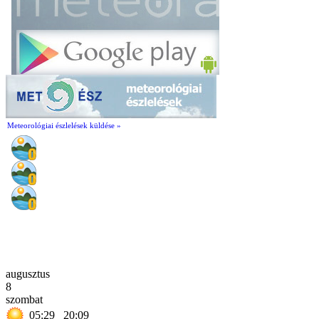
Meteorológiai észlelések küldése »
augusztus
8
szombat
05:29
20:09