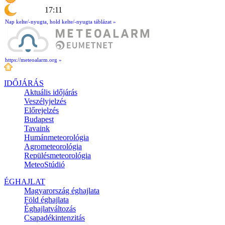
17:11
Nap kelte/-nyugta, hold kelte/-nyugta táblázat »
https://meteoalarm.org »
IDŐJÁRÁS
Aktuális
időjárás
Veszélyjelzés
Előrejelzés
Budapest
Tavaink
Humánmeteorológia
Agrometeorológia
Repülésmeteorológia
MeteoStúdió
ÉGHAJLAT
Magyarország éghajlata
Föld éghajlata
Éghajlatváltozás
Csapadékintenzitás