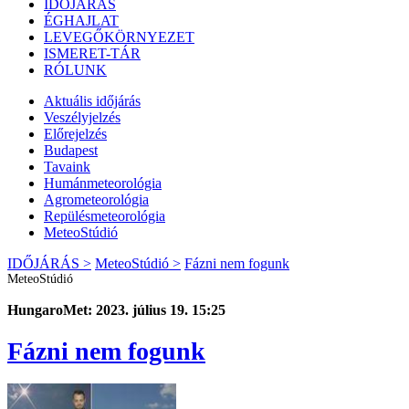
IDŐJÁRÁS
ÉGHAJLAT
LEVEGŐKÖRNYEZET
ISMERET-TÁR
RÓLUNK
Aktuális
időjárás
Veszélyjelzés
Előrejelzés
Budapest
Tavaink
Humánmeteorológia
Agrometeorológia
Repülésmeteorológia
MeteoStúdió
IDŐJÁRÁS >
MeteoStúdió >
Fázni nem fogunk
MeteoStúdió
HungaroMet: 2023. július 19. 15:25
Fázni nem fogunk