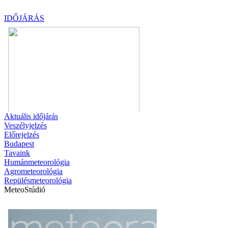
IDŐJÁRÁS
Aktuális
időjárás
Veszélyjelzés
Előrejelzés
Budapest
Tavaink
Humánmeteorológia
Agrometeorológia
Repülésmeteorológia
MeteoStúdió