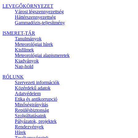
LEVEGŐKÖRNYEZET
Városi légszennyezettség
Háttérszennyezettség
Gammadózis-teljesítmény
ISMERET-TÁR
Tanulmányok
Meteorológiai hírek
Kisfilmek
Meteorológiai alapismeretek
Kiadványok
Nap-hold
RÓLUNK
Szervezeti információk
Közérdekű adatok
Adatvédelem
Etika és antikorrupció
Minőségirányítás
Repülésbiztonság
Szolgáltatásaink
Pályázatok, projektek
Rendezvények
Hírek
Tevékenységeink