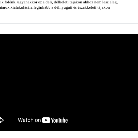
k fölénk, ugyanakkor ez a déli, délkeleti tájakon ahhoz nem lesz elég,
arok kialakulására leginkább a délnyugati és északkeleti tájakon