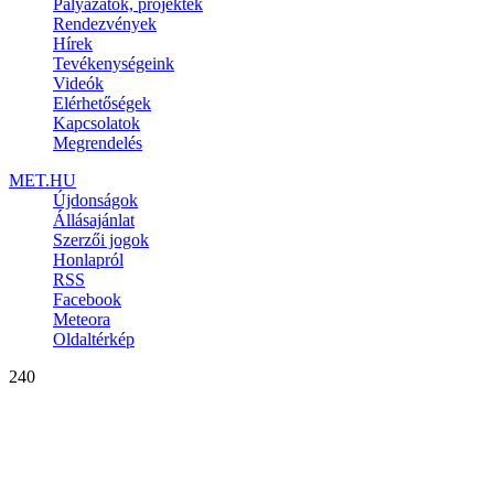
Pályázatok, projektek
Rendezvények
Hírek
Tevékenységeink
Videók
Elérhetőségek
Kapcsolatok
Megrendelés
MET.HU
Újdonságok
Állásajánlat
Szerzői jogok
Honlapról
RSS
Facebook
Meteora
Oldaltérkép
240