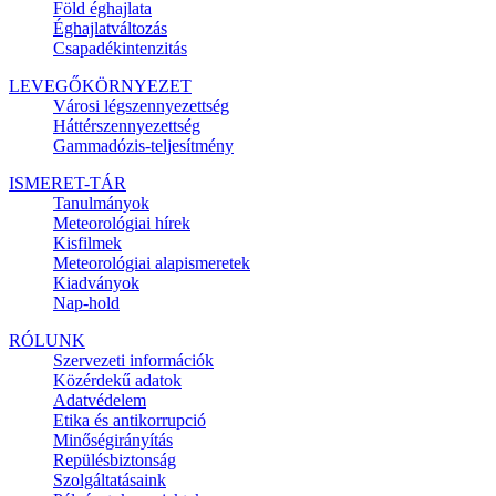
Föld éghajlata
Éghajlatváltozás
Csapadékintenzitás
LEVEGŐKÖRNYEZET
Városi légszennyezettség
Háttérszennyezettség
Gammadózis-teljesítmény
ISMERET-TÁR
Tanulmányok
Meteorológiai hírek
Kisfilmek
Meteorológiai alapismeretek
Kiadványok
Nap-hold
RÓLUNK
Szervezeti információk
Közérdekű adatok
Adatvédelem
Etika és antikorrupció
Minőségirányítás
Repülésbiztonság
Szolgáltatásaink