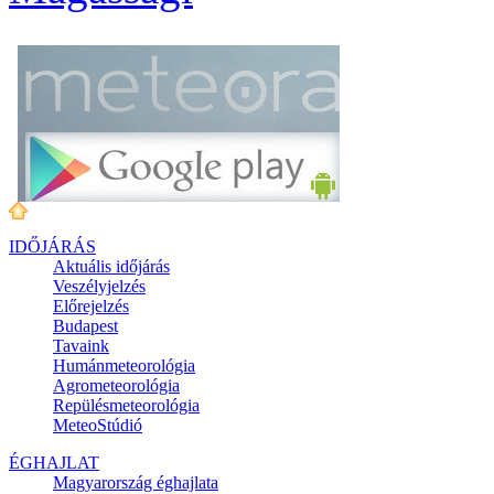
IDŐJÁRÁS
Aktuális
időjárás
Veszélyjelzés
Előrejelzés
Budapest
Tavaink
Humánmeteorológia
Agrometeorológia
Repülésmeteorológia
MeteoStúdió
ÉGHAJLAT
Magyarország éghajlata