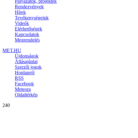
Pályázatok, projektek
Rendezvények
Hírek
Tevékenységeink
Videók
Elérhetőségek
Kapcsolatok
Megrendelés
MET.HU
Újdonságok
Állásajánlat
Szerzői jogok
Honlapról
RSS
Facebook
Meteora
Oldaltérkép
240