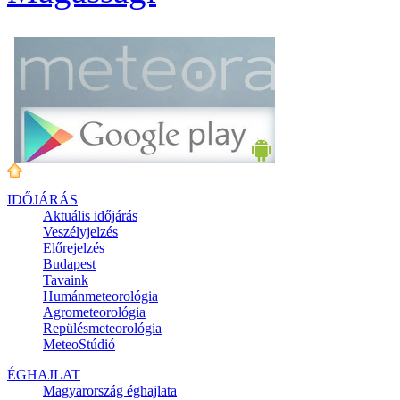
IDŐJÁRÁS
Aktuális
időjárás
Veszélyjelzés
Előrejelzés
Budapest
Tavaink
Humánmeteorológia
Agrometeorológia
Repülésmeteorológia
MeteoStúdió
ÉGHAJLAT
Magyarország éghajlata