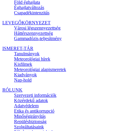
Föld éghajlata
Éghajlatváltozás
Csapadékintenzitás
LEVEGŐKÖRNYEZET
Városi légszennyezettség
Háttérszennyezettség
Gammadózis-teljesítmény
ISMERET-TÁR
Tanulmányok
Meteorológiai hírek
Kisfilmek
Meteorológiai alapismeretek
Kiadványok
Nap-hold
RÓLUNK
Szervezeti információk
Közérdekű adatok
Adatvédelem
Etika és antikorrupció
Minőségirányítás
Repülésbiztonság
Szolgáltatásaink