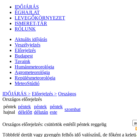
IDŐJÁRÁS
ÉGHAJLAT
LEVEGŐKÖRNYEZET
ISMERET-TÁR
RÓLUNK
Aktuális
időjárás
Veszélyjelzés
Előrejelzés
Budapest
Tavaink
Humánmeteorológia
Agrometeorológia
Repülésmeteorológia
MeteoStúdió
IDŐJÁRÁS >
Előrejelzés >
Országos
Országos előrejelzés