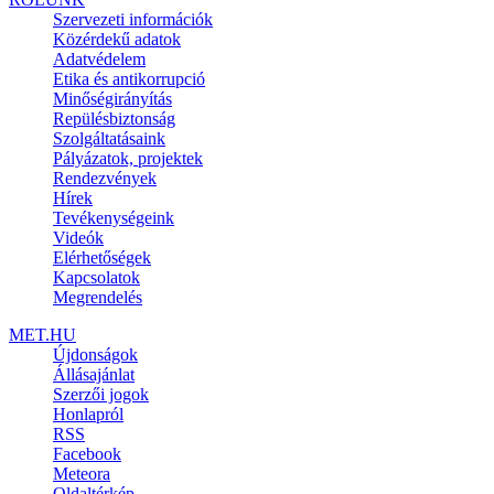
Szervezeti információk
Közérdekű adatok
Adatvédelem
Etika és antikorrupció
Minőségirányítás
Repülésbiztonság
Szolgáltatásaink
Pályázatok, projektek
Rendezvények
Hírek
Tevékenységeink
Videók
Elérhetőségek
Kapcsolatok
Megrendelés
MET.HU
Újdonságok
Állásajánlat
Szerzői jogok
Honlapról
RSS
Facebook
Meteora
Oldaltérkép