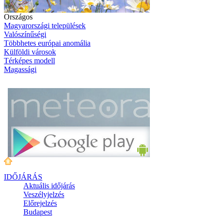
Országos
Magyarországi települések
Valószínűségi
Többhetes európai anomália
Külföldi városok
Térképes modell
Magassági
IDŐJÁRÁS
Aktuális
időjárás
Veszélyjelzés
Előrejelzés
Budapest