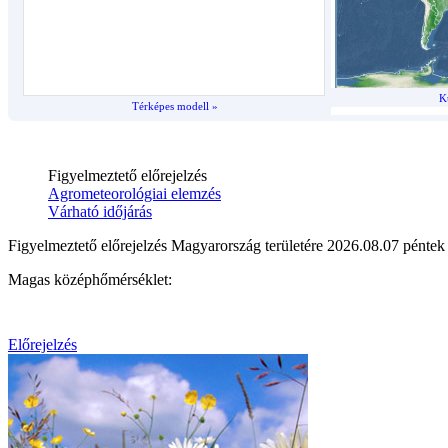
K
Térképes modell »
Előrejelzés