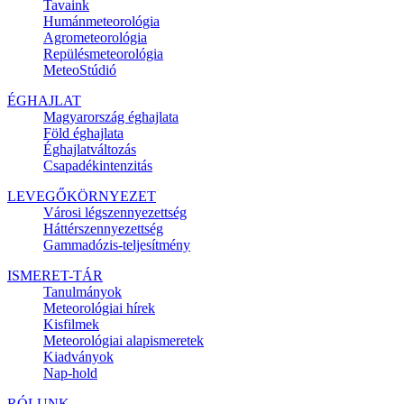
Tavaink
Humánmeteorológia
Agrometeorológia
Repülésmeteorológia
MeteoStúdió
ÉGHAJLAT
Magyarország éghajlata
Föld éghajlata
Éghajlatváltozás
Csapadékintenzitás
LEVEGŐKÖRNYEZET
Városi légszennyezettség
Háttérszennyezettség
Gammadózis-teljesítmény
ISMERET-TÁR
Tanulmányok
Meteorológiai hírek
Kisfilmek
Meteorológiai alapismeretek
Kiadványok
Nap-hold
RÓLUNK