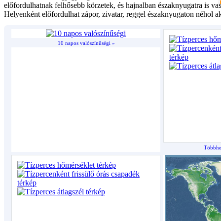
10 napos valószínűségi »
Többhet