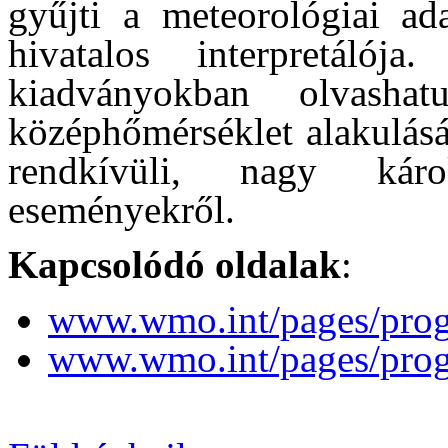
gyűjti a meteorológiai ad
hivatalos interpretálój
kiadványokban olvasha
középhőmérséklet alakulásár
rendkívüli, nagy káro
eseményekről.
Kapcsolódó oldalak
:
www.wmo.int/pages/pro
www.wmo.int/pages/pro