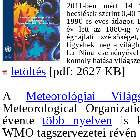
2011-ben mért 14 °
becslések szerint 0,40
1990-es éves átlagot.
év lett az 1880-ig v
éghajlati szélsősége
figyeltek meg a világ
La Nina eseményével 
komoly hatása világsze
letöltés
[pdf: 2627 KB]
A
Meteorológiai Világs
Meteorological Organizati
évente
több nyelven
is ki
WMO tagszervezetei révén a