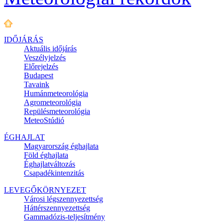
IDŐJÁRÁS
Aktuális
időjárás
Veszélyjelzés
Előrejelzés
Budapest
Tavaink
Humánmeteorológia
Agrometeorológia
Repülésmeteorológia
MeteoStúdió
ÉGHAJLAT
Magyarország éghajlata
Föld éghajlata
Éghajlatváltozás
Csapadékintenzitás
LEVEGŐKÖRNYEZET
Városi légszennyezettség
Háttérszennyezettség
Gammadózis-teljesítmény