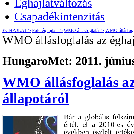
Éghajlatváltozás
Csapadékintenzitás
ÉGHAJLAT >
Föld éghajlata >
WMO állásfoglalás >
WMO állásfoglal
WMO állásfoglalás az éghajl
HungaroMet: 2011. június
WMO állásfoglalás az 
állapotáról
Bár a globális felsz
érték el a 2010-es év
években észlelt érté