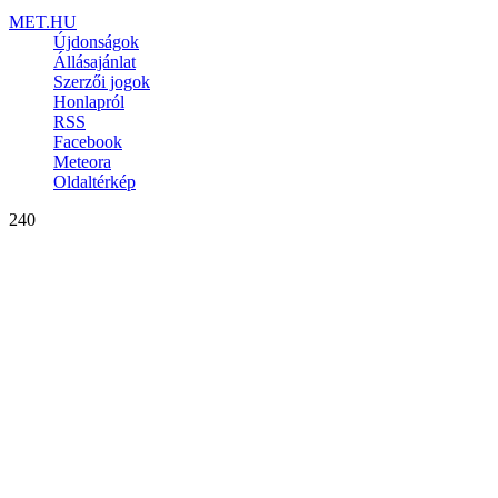
MET.HU
Újdonságok
Állásajánlat
Szerzői jogok
Honlapról
RSS
Facebook
Meteora
Oldaltérkép
240