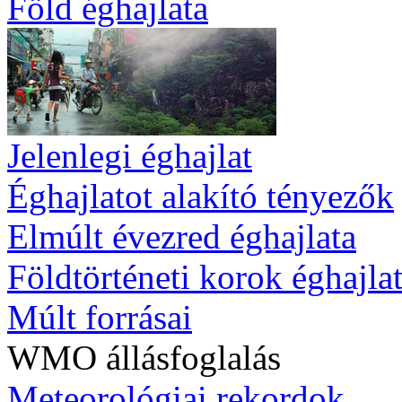
Föld éghajlata
Jelenlegi éghajlat
Éghajlatot alakító tényezők
Elmúlt évezred éghajlata
Földtörténeti korok éghajla
Múlt forrásai
WMO állásfoglalás
Meteorológiai rekordok