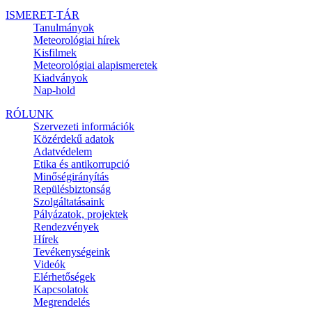
ISMERET-TÁR
Tanulmányok
Meteorológiai hírek
Kisfilmek
Meteorológiai alapismeretek
Kiadványok
Nap-hold
RÓLUNK
Szervezeti információk
Közérdekű adatok
Adatvédelem
Etika és antikorrupció
Minőségirányítás
Repülésbiztonság
Szolgáltatásaink
Pályázatok, projektek
Rendezvények
Hírek
Tevékenységeink
Videók
Elérhetőségek
Kapcsolatok
Megrendelés