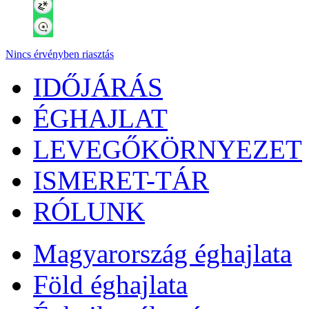
Nincs érvényben riasztás
IDŐJÁRÁS
ÉGHAJLAT
LEVEGŐKÖRNYEZET
ISMERET-TÁR
RÓLUNK
Magyarország éghajlata
Föld éghajlata