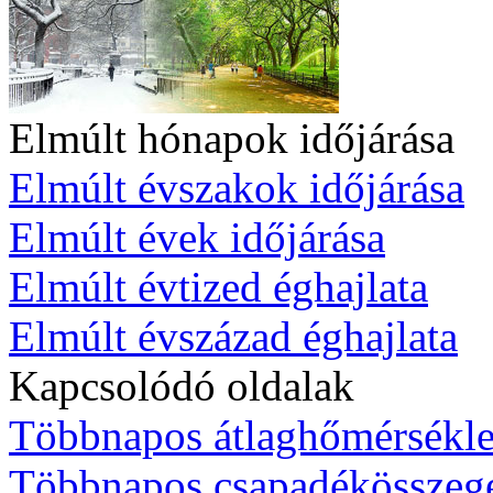
Elmúlt hónapok időjárása
Elmúlt évszakok időjárása
Elmúlt évek időjárása
Elmúlt évtized éghajlata
Elmúlt évszázad éghajlata
Kapcsolódó oldalak
Többnapos átlaghőmérsékle
Többnapos csapadékösszeg