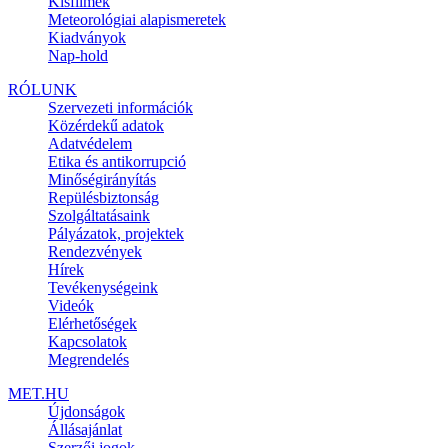
Kisfilmek
Meteorológiai alapismeretek
Kiadványok
Nap-hold
RÓLUNK
Szervezeti információk
Közérdekű adatok
Adatvédelem
Etika és antikorrupció
Minőségirányítás
Repülésbiztonság
Szolgáltatásaink
Pályázatok, projektek
Rendezvények
Hírek
Tevékenységeink
Videók
Elérhetőségek
Kapcsolatok
Megrendelés
MET.HU
Újdonságok
Állásajánlat
Szerzői jogok