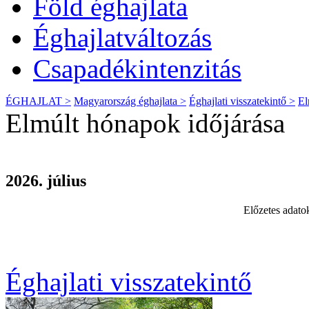
Föld éghajlata
Éghajlatváltozás
Csapadékintenzitás
ÉGHAJLAT >
Magyarország éghajlata >
Éghajlati visszatekintő >
El
Elmúlt hónapok időjárása
Éghajlati visszatekintő