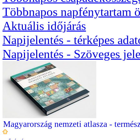
Többnapos napfénytartam ö
Aktuális időjárás
Napijelentés - térképes ada
Napijelentés - Szöveges jel
Magyarország nemzeti atlasza - termész