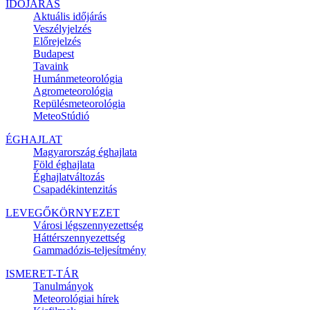
IDŐJÁRÁS
Aktuális
időjárás
Veszélyjelzés
Előrejelzés
Budapest
Tavaink
Humánmeteorológia
Agrometeorológia
Repülésmeteorológia
MeteoStúdió
ÉGHAJLAT
Magyarország éghajlata
Föld éghajlata
Éghajlatváltozás
Csapadékintenzitás
LEVEGŐKÖRNYEZET
Városi légszennyezettség
Háttérszennyezettség
Gammadózis-teljesítmény
ISMERET-TÁR
Tanulmányok
Meteorológiai hírek