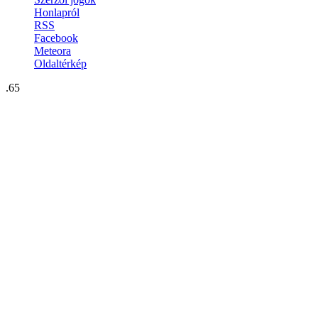
Honlapról
RSS
Facebook
Meteora
Oldaltérkép
.65