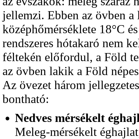
az évszakok: meleg száraz n
jellemzi. Ebben az övben a
középhőmérséklete 18°C és 
rendszeres hótakaró nem ke
féltekén előfordul, a Föld 
az övben lakik a Föld népe
Az övezet három jellegzetes 
bontható:
Nedves mérsékelt éghajl
Meleg-mérsékelt éghajlat