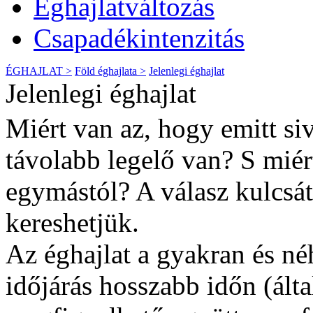
Éghajlatváltozás
Csapadékintenzitás
ÉGHAJLAT >
Föld éghajlata >
Jelenlegi éghajlat
Jelenlegi éghajlat
Miért van az, hogy emitt si
távolabb legelő van? S miér
egymástól? A válasz kulcsát
kereshetjük.
Az éghajlat a gyakran és né
időjárás hosszabb időn (ált