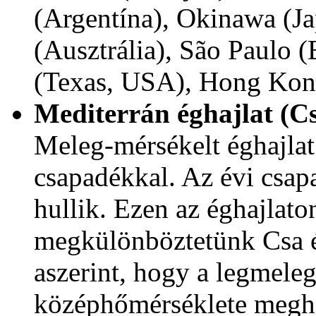
(Argentína), Okinawa (Ja
(Ausztrália), São Paulo (
(Texas, USA), Hong Ko
Mediterrán éghajlat (C
Meleg-mérsékelt éghajlat 
csapadékkal. Az évi csa
hullik. Ezen az éghajlaton
megkülönböztetünk Csa é
aszerint, hogy a legmele
középhőmérséklete megha