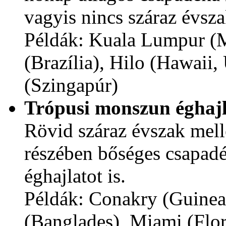
vagyis nincs száraz évsza
Példák: Kuala Lumpur (M
(Brazília), Hilo (Hawaii
(Szingapúr)
Trópusi monszun éghaj
Rövid száraz évszak mell
részében bőséges csapadé
éghajlatot is.
Példák: Conakry (Guinea
(Banglades), Miami (Flor