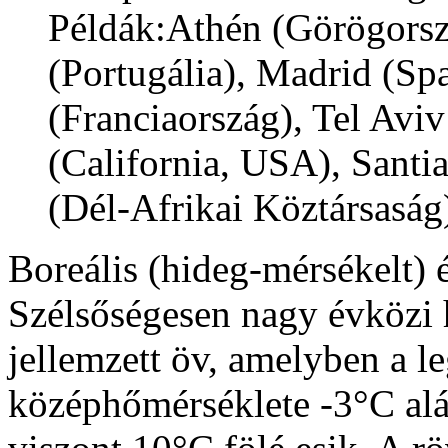
Példák:Athén (Görögorsz
(Portugália), Madrid (Sp
(Franciaország), Tel Aviv
(California, USA), Santi
(Dél-Afrikai Köztársaság)
Boreális (hideg-mérsékelt) 
Szélsőségesen nagy évközi 
jellemzett öv, amelyben a 
középhőmérséklete -3°C al