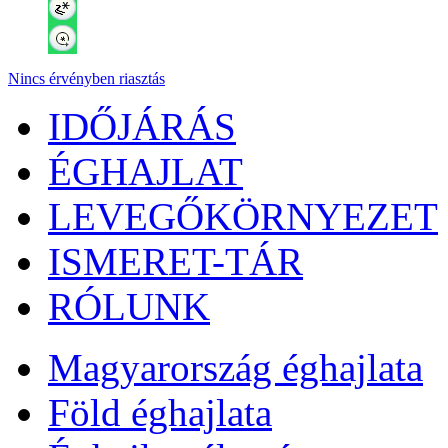
Nincs érvényben riasztás
IDŐJÁRÁS
ÉGHAJLAT
LEVEGŐKÖRNYEZET
ISMERET-TÁR
RÓLUNK
Magyarország éghajlata
Föld éghajlata