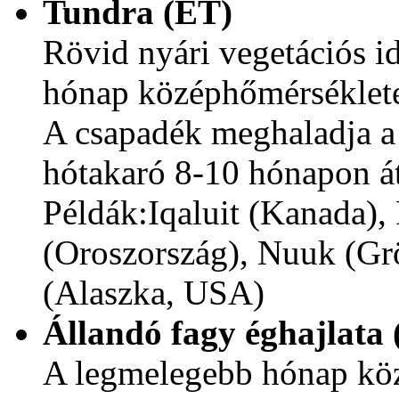
Tundra (ET)
Rövid nyári vegetációs i
hónap középhőmérséklete
A csapadék meghaladja a 
hótakaró 8-10 hónapon át
Példák:Iqaluit (Kanada),
(Oroszország), Nuuk (Gr
(Alaszka, USA)
Állandó fagy éghajlata 
A legmelegebb hónap kö