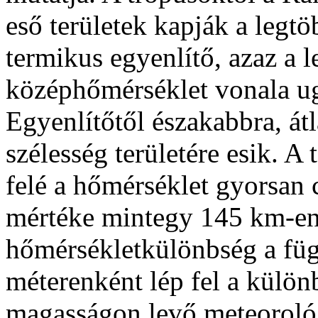
eső területek kapják a legtö
termikus egyenlítő, azaz a 
középhőmérséklet vonala u
Egyenlítőtől északabbra, át
szélesség területére esik. A 
felé a hőmérséklet gyorsan
mértéke mintegy 145 km-e
hőmérsékletkülönbség a fü
méterenként lép fel a különb
magasságon levő meteoroló