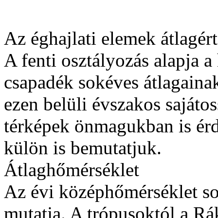
Az éghajlati elemek átlagért
A fenti osztályozás alapja a
csapadék sokéves átlagainak 
ezen belüli évszakos sajáto
térképek önmagukban is érd
külön is bemutatjuk.
Átlaghőmérséklet
Az évi középhőmérséklet sok
mutatja. A trópusoktól a Rák