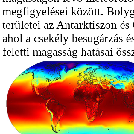
megfigyelései között. Boly
területei az Antarktiszon és
ahol a csekély besugárzás é
feletti magasság hatásai ös