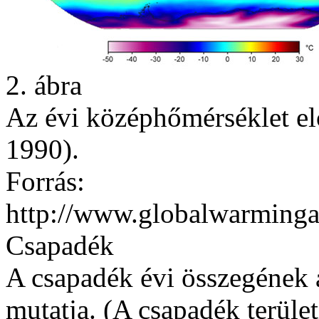
2. ábra
Az évi középhőmérséklet el
1990).
Forrás:
http://www.globalwarming
Csapadék
A csapadék évi összegének a
mutatja. (A csapadék terüle