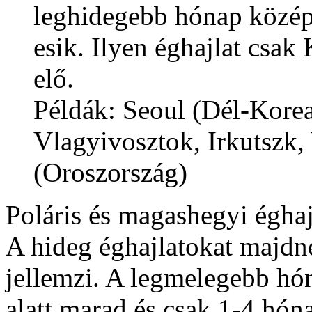
leghidegebb hónap közép
esik. Ilyen éghajlat csak
elő.
Példák: Seoul (Dél-Korea
Vlagyivosztok, Irkutszk,
(Oroszország)
Poláris és magashegyi éghaj
A hideg éghajlatokat majdn
jellemzi. A legmelegebb hó
alatt marad és csak 1-4 hón