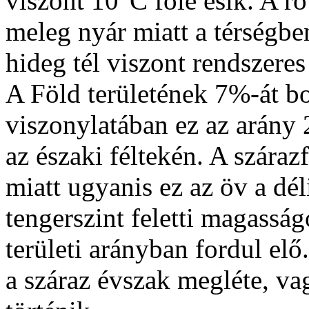
viszont 10°C fölé esik. A r
meleg nyár miatt a térségbe
hideg tél viszont rendszeres 
A Föld területének 7%-át bo
viszonylatában ez az arány
az északi féltekén. A szárazf
miatt ugyanis ez az öv a dé
tengerszint feletti magassá
területi arányban fordul elő.
a száraz évszak megléte, va