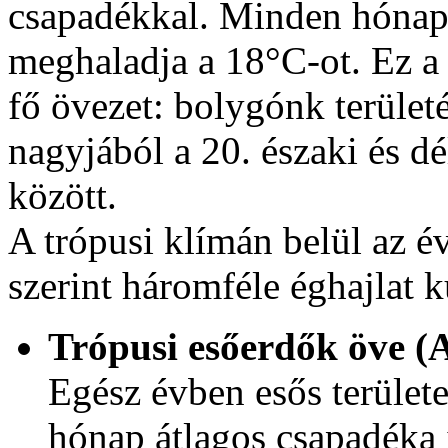
csapadékkal. Minden hónap
meghaladja a 18°C-ot. Ez a
fő övezet: bolygónk terület
nagyjából a 20. északi és dé
között.
A trópusi klímán belül az 
szerint háromféle éghajlat k
Trópusi esőerdők öve (A
Egész évben esős területe
hónap átlagos csapadéka 