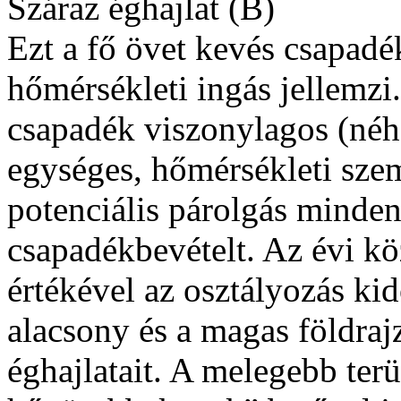
Száraz éghajlat (B)
Ezt a fő övet kevés csapadé
hőmérsékleti ingás jellemzi
csapadék viszonylagos (néh
egységes, hőmérsékleti sze
potenciális párolgás minden
csapadékbevételt. Az évi k
értékével az osztályozás kid
alacsony és a magas földraj
éghajlatait. A melegebb terü