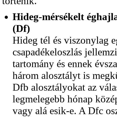
történik.
Hideg-mérsékelt éghajla
(Df)
Hideg tél és viszonylag e
csapadékeloszlás jellemz
tartomány és ennek évsza
három alosztályt is megk
Dfb alosztályokat az vála
legmelegebb hónap közép
vagy alá esik-e. A Dfc o