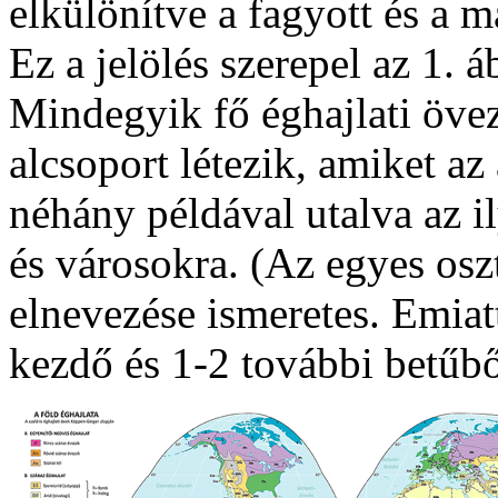
elkülönítve a fagyott és a 
Ez a jelölés szerepel az 1. á
Mindegyik fő éghajlati öve
alcsoport létezik, amiket az
néhány példával utalva az i
és városokra. (Az egyes os
elnevezése ismeretes. Emiat
kezdő és 1-2 további betűből