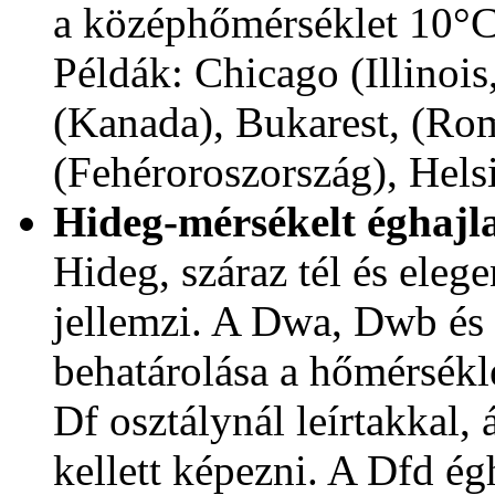
a középhőmérséklet 10°C 
Példák: Chicago (Illinoi
(Kanada), Bukarest, (Ro
(Fehéroroszország), Hels
Hideg-mérsékelt éghajla
Hideg, száraz tél és eleg
jellemzi. A Dwa, Dwb és
behatárolása a hőmérsékl
Df osztálynál leírtakkal, 
kellett képezni. A Dfd ég