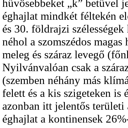
hűvösebbeket „k” betűvel je
éghajlat mindkét féltekén el
és 30. földrajzi szélességek
néhol a szomszédos magas 
meleg és száraz levegő (főnh
Nyilvánvalóan csak a szárazf
(szemben néhány más klímá
felett és a kis szigeteken is
azonban itt jelentős területi
éghajlat a kontinensek 26%-á