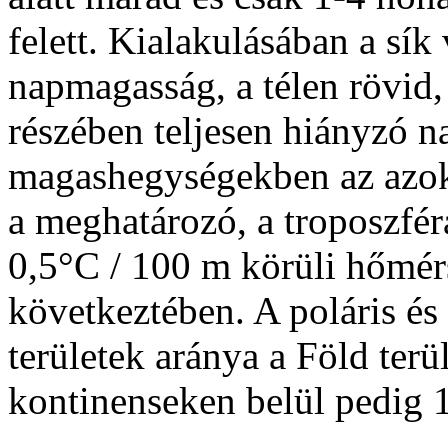
felett. Kialakulásában a sí
napmagasság, a télen rövid,
részében teljesen hiányzó na
magashegységekben az azok
a meghatározó, a troposzfér
0,5°C / 100 m körüli hőmér
következtében. A poláris é
területek aránya a Föld ter
kontinenseken belül pedig 