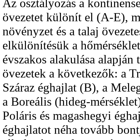
Az osztályozás a kontinense
övezetet különít el (A-E), 
növényzet és a talaj övezete
elkülönítésük a hőmérséklet
évszakos alakulása alapján t
övezetek a következők: a Tr
Száraz éghajlat (B), a Meleg
a Boreális (hideg-mérséklet) 
Poláris és magashegyi éghaj
éghajlatot néha tovább bont