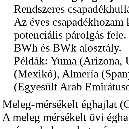
Rendszeres csapadékhullá
Az éves csapadékhozam k
potenciális párolgás fele.
BWh és BWk alosztály.
Példák: Yuma (Arizona, 
(Mexikó), Almería (Span
(Egyesült Arab Emirátuso
Meleg-mérsékelt éghajlat (
A meleg mérsékelt övi égha