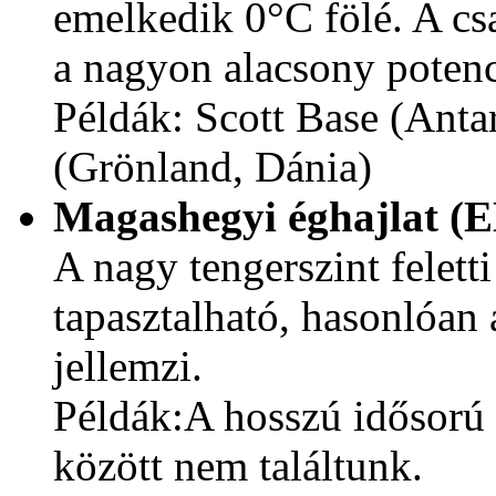
emelkedik 0°C fölé. A cs
a nagyon alacsony potenci
Példák: Scott Base (Antar
(Grönland, Dánia)
Magashegyi éghajlat (
A nagy tengerszint felett
tapasztalható, hasonlóan
jellemzi.
Példák:A hosszú idősorú
között nem találtunk.