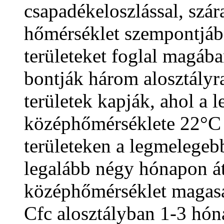
csapadékeloszlással, szár
hőmérséklet szempontjá
területeket foglal magába
bontják három alosztályra
területek kapják, ahol a
középhőmérséklete 22°C 
területeken a legmelegeb
legalább négy hónapon át
középhőmérséklet magasa
Cfc alosztályban 1-3 hón