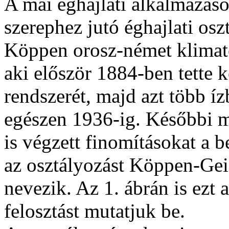
A mai éghajlati alkalmazás
szerephez jutó éghajlati os
Köppen orosz-német klimat
aki először 1884-ben tette 
rendszerét, majd azt több íz
egészen 1936-ig. Későbbi 
is végzett finomításokat a 
az osztályozást Köppen-Gei
nevezik. Az 1. ábrán is ezt 
felosztást mutatjuk be.