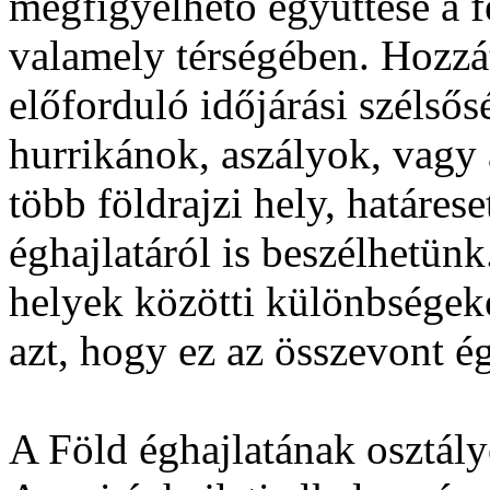
megfigyelhető együttese a f
valamely térségében. Hozzát
előforduló időjárási szélsős
hurrikánok, aszályok, vagy
több földrajzi hely, határes
éghajlatáról is beszélhetün
helyek közötti különbsége
azt, hogy ez az összevont ég
A Föld éghajlatának osztál