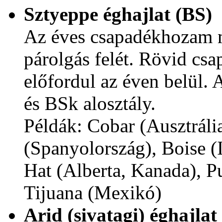
Sztyeppe éghajlat (BS)
Az éves csapadékhozam m
párolgás felét. Rövid csa
előfordul az éven belül. 
és BSk alosztály.
Példák: Cobar (Ausztráli
(Spanyolország), Boise 
Hat (Alberta, Kanada), P
Tijuana (Mexikó)
Arid (sivatagi) éghajla