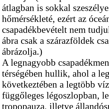
átlagban is sokkal szeszély
hőmérsékleté, ezért az óceán
csapadékbevételt nem tudjuk
ábra csak a szárazföldek c
ábrázolja.)
A legnagyobb csapadékmenn
térségében hullik, ahol a 
következtében a legtöbb víz
függőleges légoszlopban, l
tropopauza, illetve állandós