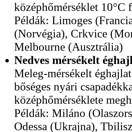
középhőmérséklet 10°C fe
Példák: Limoges (Franci
(Norvégia), Crkvice (Mon
Melbourne (Ausztrália)
Nedves mérsékelt éghajla
Meleg-mérsékelt éghajlat 
bőséges nyári csapadékk
középhőmérséklete megha
Példák: Miláno (Olaszors
Odessa (Ukrajna), Tbilis