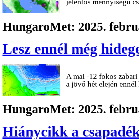
jelentős mennyiségű cs
HungaroMet: 2025. februá
Lesz ennél még hidege
A mai -12 fokos zabar
a jövő hét elején ennél
HungaroMet: 2025. februá
Hiánycikk a csapadé