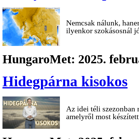
Nemcsak nálunk, hanem
ilyenkor szokásosnál j
HungaroMet: 2025. februá
Hidegpárna kisokos
Az idei téli szezonban 
amelyről most készített