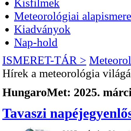
Kisfilmek
Meteorológiai alapismere
Kiadványok
Nap-hold
ISMERET-TÁR >
Meteorol
Hírek a meteorológia világ
HungaroMet: 2025. márci
Tavaszi napéjegyenlő