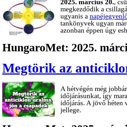
2025. március 20.
, cs
megkezdődik a csillagá
ugyanis a
napéjegyenl
tankönyvek ugyan márc
azonban éppen úgy eshe
HungaroMet: 2025. márci
Megtörik az anticikl
A hétvégén még jobbár
időjárásunkat, így mar
időjárás. A jövő héten
jellege.