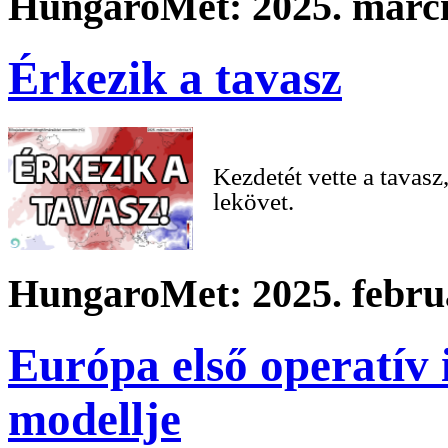
HungaroMet: 2025. márci
Érkezik a tavasz
Kezdetét vette a tavasz
lekövet.
HungaroMet: 2025. februá
Európa első operatív 
modellje