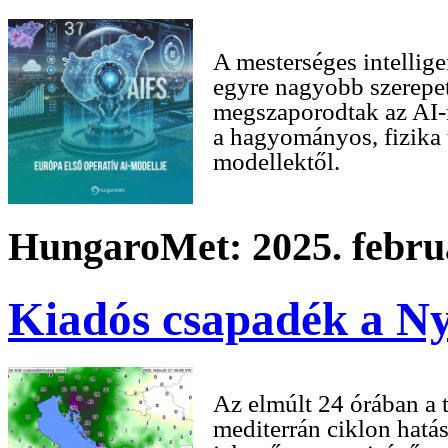
A mesterséges intellige
egyre nagyobb szerepet 
megszaporodtak az AI-
a hagyományos, fizika 
modellektől.
HungaroMet: 2025. februá
Kiadós csapadék a N
Az elmúlt 24 órában a 
mediterrán ciklon hatá