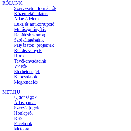
RÓLUNK
Szervezeti információk
Közérdekű adatok
Adatvédelem
Etika és antikorrupció
Minőségirányítás
Repülésbiztonság
Szolgáltatásaink
Pályázatok, projektek
Rendezvények
Hírek
Tevékenységeink
Videók
Elérhetőségek
Kapcsolatok
Megrendelés
MET.HU
Újdonságok
Állásajánlat
Szerzői jogok
Honlapról
RSS
Facebook
Meteora