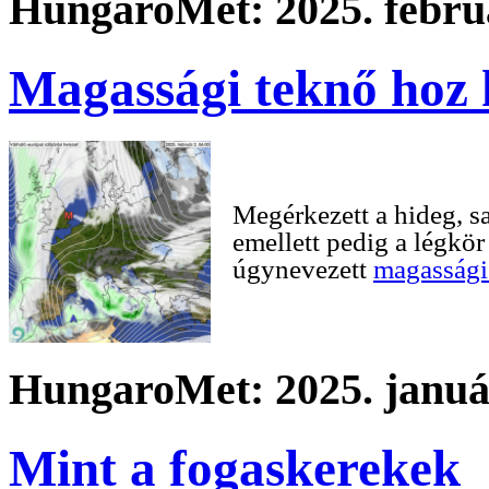
HungaroMet: 2025. februá
Magassági teknő hoz 
Megérkezett a hideg, s
emellett pedig a légkö
úgynevezett
magassági
HungaroMet: 2025. január
Mint a fogaskerekek