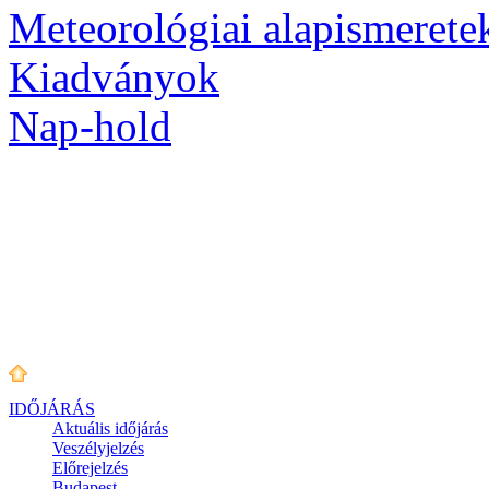
Meteorológiai alapismerete
Kiadványok
Nap-hold
IDŐJÁRÁS
Aktuális
időjárás
Veszélyjelzés
Előrejelzés
Budapest