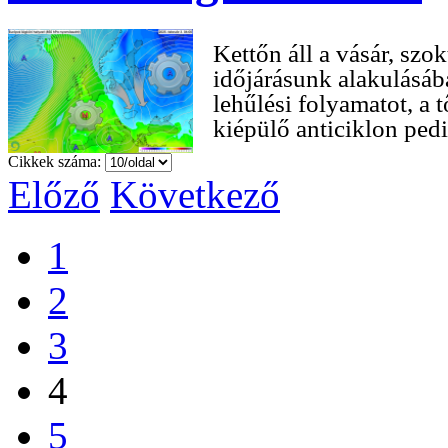
Kettőn áll a vásár, szo
időjárásunk alakulásáb
lehűlési folyamatot, a 
kiépülő anticiklon pedi
Cikkek száma:
Előző
Következő
1
2
3
4
5