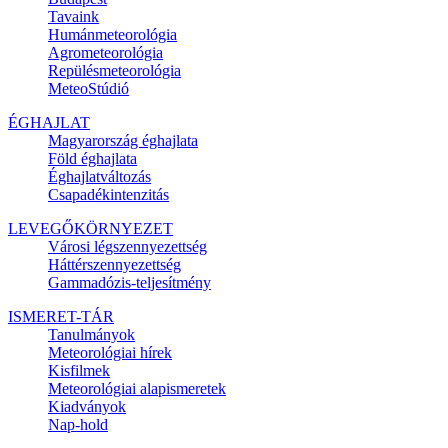
Tavaink
Humánmeteorológia
Agrometeorológia
Repülésmeteorológia
MeteoStúdió
ÉGHAJLAT
Magyarország éghajlata
Föld éghajlata
Éghajlatváltozás
Csapadékintenzitás
LEVEGŐKÖRNYEZET
Városi légszennyezettség
Háttérszennyezettség
Gammadózis-teljesítmény
ISMERET-TÁR
Tanulmányok
Meteorológiai hírek
Kisfilmek
Meteorológiai alapismeretek
Kiadványok
Nap-hold