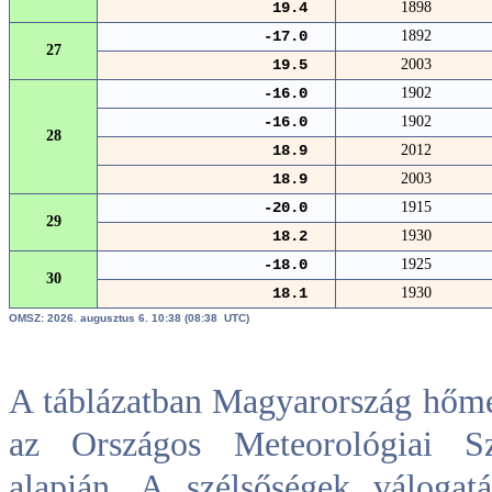
19.4
1898
-17.0
1892
27
19.5
2003
-16.0
1902
-16.0
1902
28
18.9
2012
18.9
2003
-20.0
1915
29
18.2
1930
-18.0
1925
30
18.1
1930
OMSZ: 2026. augusztus 6. 10:38 (08:38 UTC)
A táblázatban Magyarország hőmér
az Országos Meteorológiai Szo
alapján. A szélsőségek válogat