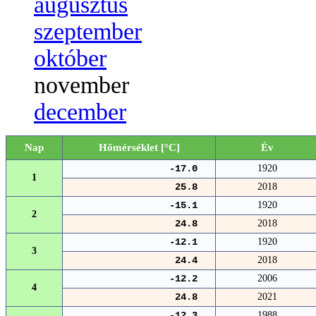
augusztus
szeptember
október
november
december
Nap
Hőmérséklet [°C]
Év
-17.0
1920
1
25.8
2018
-15.1
1920
2
24.8
2018
-12.1
1920
3
24.4
2018
-12.2
2006
4
24.8
2021
-12.3
1988