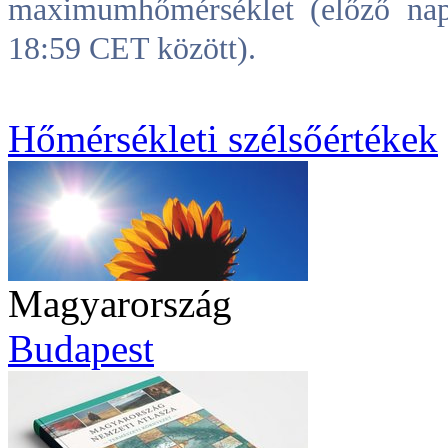
maximumhőmérséklet (előző na
18:59 CET között).
Hőmérsékleti szélsőértékek
Magyarország
Budapest