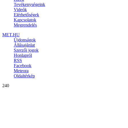
Tevékenységeink
Videók
Elérhetőségek
Kapcsolatok
Megrendelés
MET.HU
Újdonságok
Állásajánlat
Szerzői jogok
Honlapról
RSS
Facebook
Meteora
Oldaltérkép
240