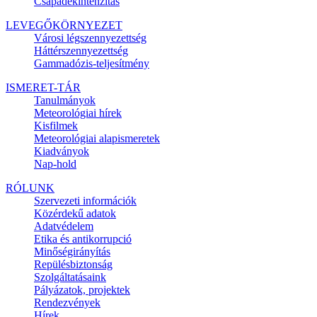
Csapadékintenzitás
LEVEGŐKÖRNYEZET
Városi légszennyezettség
Háttérszennyezettség
Gammadózis-teljesítmény
ISMERET-TÁR
Tanulmányok
Meteorológiai hírek
Kisfilmek
Meteorológiai alapismeretek
Kiadványok
Nap-hold
RÓLUNK
Szervezeti információk
Közérdekű adatok
Adatvédelem
Etika és antikorrupció
Minőségirányítás
Repülésbiztonság
Szolgáltatásaink
Pályázatok, projektek
Rendezvények
Hírek