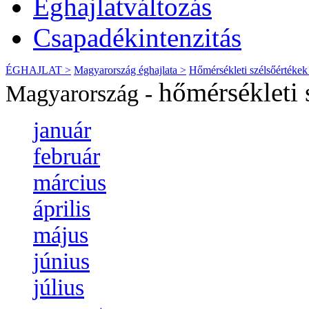
Éghajlatváltozás
Csapadékintenzitás
ÉGHAJLAT >
Magyarország éghajlata >
Hőmérsékleti szélsőértékek
hőmérsékleti 
Magyarország -
január
február
március
április
május
június
július