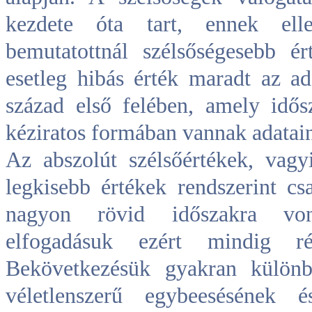
kezdete óta tart, ennek ell
bemutatottnál szélsőségesebb é
esetleg hibás érték maradt az a
század első felében, amely idő
kéziratos formában vannak adatai
Az abszolút szélsőértékek, vag
legkisebb értékek rendszerint cs
nagyon rövid időszakra von
elfogadásuk ezért mindig rés
Bekövetkezésük gyakran különb
véletlenszerű egybeesésének 