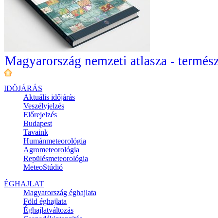
Magyarország nemzeti atlasza - termész
IDŐJÁRÁS
Aktuális
időjárás
Veszélyjelzés
Előrejelzés
Budapest
Tavaink
Humánmeteorológia
Agrometeorológia
Repülésmeteorológia
MeteoStúdió
ÉGHAJLAT
Magyarország éghajlata
Föld éghajlata
Éghajlatváltozás