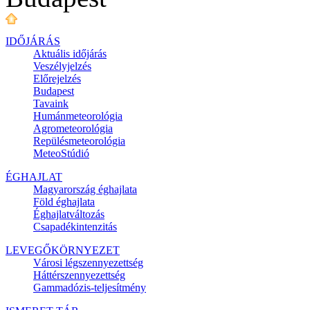
IDŐJÁRÁS
Aktuális
időjárás
Veszélyjelzés
Előrejelzés
Budapest
Tavaink
Humánmeteorológia
Agrometeorológia
Repülésmeteorológia
MeteoStúdió
ÉGHAJLAT
Magyarország éghajlata
Föld éghajlata
Éghajlatváltozás
Csapadékintenzitás
LEVEGŐKÖRNYEZET
Városi légszennyezettség
Háttérszennyezettség
Gammadózis-teljesítmény