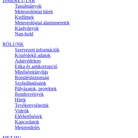
ISMERET-TÁR
Tanulmányok
Meteorológiai hírek
Kisfilmek
Meteorológiai alapismeretek
Kiadványok
Nap-hold
RÓLUNK
Szervezeti információk
Közérdekű adatok
Adatvédelem
Etika és antikorrupció
Minőségirányítás
Repülésbiztonság
Szolgáltatásaink
Pályázatok, projektek
Rendezvények
Hírek
Tevékenységeink
Videók
Elérhetőségek
Kapcsolatok
Megrendelés
MET.HU