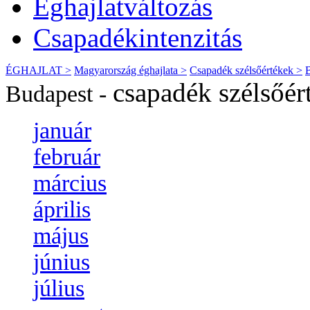
Éghajlatváltozás
Csapadékintenzitás
ÉGHAJLAT >
Magyarország éghajlata >
Csapadék szélsőértékek >
csapadék szélsőér
Budapest -
január
február
március
április
május
június
július