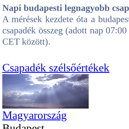
Napi budapesti legnagyobb csa
A mérések kezdete óta a budapes
csapadék összeg (adott nap 07:0
CET között).
Csapadék szélsőértékek
Magyarország
Budapest