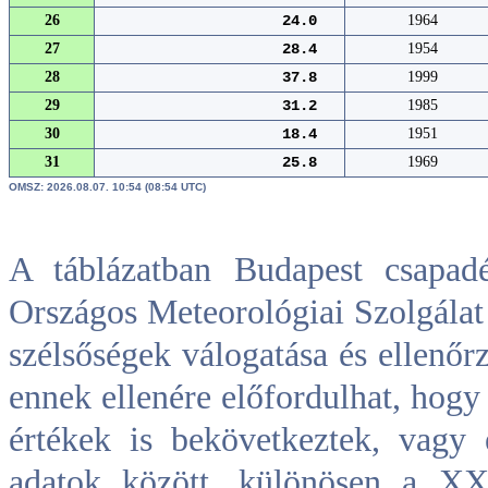
26
24.0
1964
27
28.4
1954
28
37.8
1999
29
31.2
1985
30
18.4
1951
31
25.8
1969
OMSZ: 2026.08.07. 10:54 (08:54 UTC)
A táblázatban Budapest csapad
Országos Meteorológiai Szolgálat 
szélsőségek válogatása és ellenőrz
ennek ellenére előfordulhat, hogy
értékek is bekövetkeztek, vagy 
adatok között, különösen a XX