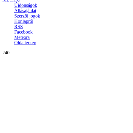
Újdonságok
Állásajánlat
Szerzői jogok
Honlapról
RSS
Facebook
Meteora
Oldaltérkép
240