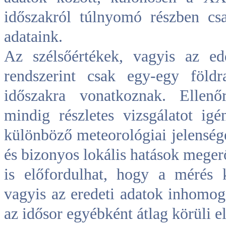
időszakról túlnyomó részben cs
adataink.
Az szélsőértékek, vagyis az e
rendszerint csak egy-egy föld
időszakra vonatkoznak. Ellenő
mindig részletes vizsgálatot ig
különböző meteorológiai jelenség
és bizonyos lokális hatások meg
is előfordulhat, hogy a mérés 
vagyis az eredeti adatok inhomoge
az idősor egyébként átlag körüli e