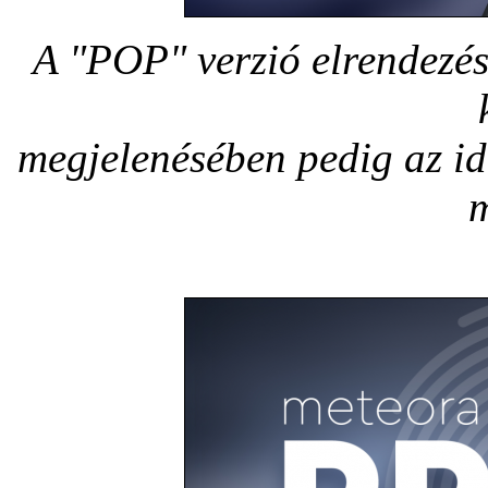
A "POP" verzió elrendezés
megjelenésében pedig az id
m