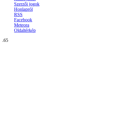
Szerzői jogok
Honlapról
RSS
Facebook
Meteora
Oldaltérkép
.65