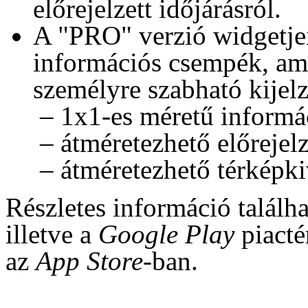
előrejelzett időjárásról.
A "PRO" verzió widgetjei
információs csempék, am
személyre szabható kijelz
–
1x1-es méretű informá
–
átméretezhető előrejelz
–
átméretezhető térképkiv
Részletes információ találh
illetve a
Google Play
piacté
az
App Store-
ban.