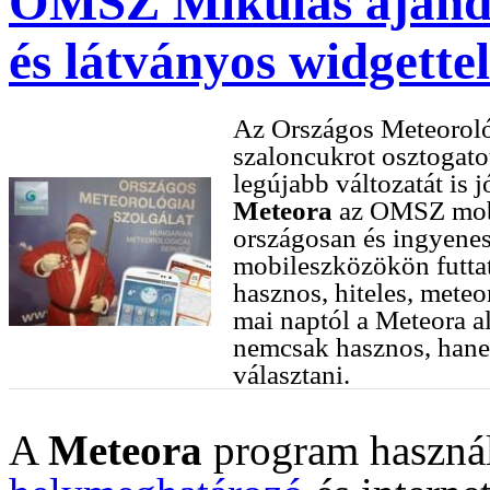
OMSZ Mikulás ajándé
és látványos widgettel
Az Országos Meteoroló
szaloncukrot osztogato
legújabb változatát is 
Meteora
az OMSZ mobil
országosan és ingyenes
mobileszközökön futtat
hasznos, hiteles, meteo
mai naptól a Meteora a
nemcsak hasznos, han
választani.
A
Meteora
program használ