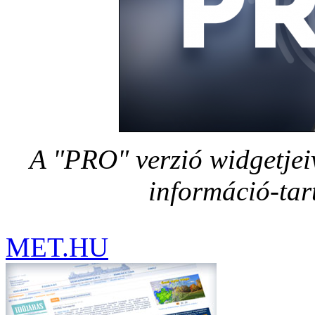
A "PRO" verzió widgetjeive
információ-tar
MET.HU