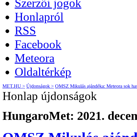
Szerzői jogok
Honlapról
RSS
Facebook
Meteora
Oldaltérkép
MET.HU >
Újdonságok >
OMSZ Mikulás ajándéka: Meteora sok hasz
Honlap újdonságok
HungaroMet: 2021. decem