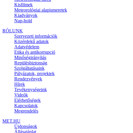
Kisfilmek
Meteorológiai alapismeretek
Kiadványok
Nap-hold
RÓLUNK
Szervezeti információk
Közérdekű adatok
Adatvédelem
Etika és antikorrupció
Minőségirányítás
Repülésbiztonság
Szolgáltatásaink
Pályázatok, projektek
Rendezvények
Hírek
Tevékenységeink
Videók
Elérhetőségek
Kapcsolatok
Megrendelés
MET.HU
Újdonságok
Állásajánlat