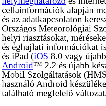
helymeghatározó
és internet
cellainformációk alapján me
és az adatkapcsolaton keresz
Országos Meteorológiai Szol
helyi riasztásokat, méréseket
és éghajlati információkat 
és iPad (
iOS
8.0 vagy újabb)
Android
™ 2.2 és újabb kés
Mobil Szolgáltatások (HMS)
használó Android készülék
található megfelelő változat