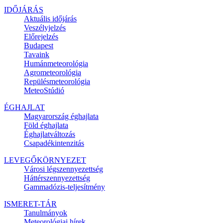
IDŐJÁRÁS
Aktuális
időjárás
Veszélyjelzés
Előrejelzés
Budapest
Tavaink
Humánmeteorológia
Agrometeorológia
Repülésmeteorológia
MeteoStúdió
ÉGHAJLAT
Magyarország éghajlata
Föld éghajlata
Éghajlatváltozás
Csapadékintenzitás
LEVEGŐKÖRNYEZET
Városi légszennyezettség
Háttérszennyezettség
Gammadózis-teljesítmény
ISMERET-TÁR
Tanulmányok
Meteorológiai hírek