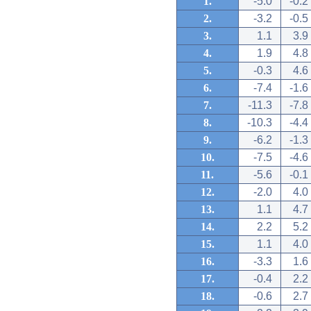
1.
-5.0
-0.2
2.
-3.2
-0.5
3.
1.1
3.9
4.
1.9
4.8
5.
-0.3
4.6
6.
-7.4
-1.6
7.
-11.3
-7.8
8.
-10.3
-4.4
9.
-6.2
-1.3
10.
-7.5
-4.6
11.
-5.6
-0.1
12.
-2.0
4.0
13.
1.1
4.7
14.
2.2
5.2
15.
1.1
4.0
16.
-3.3
1.6
17.
-0.4
2.2
18.
-0.6
2.7