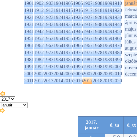
1901
1902
1903
1904
1905
1906
1907
1908
1909
1910
január
februá
1911
1912
1913
1914
1915
1916
1917
1918
1919
1920
márci
1921
1922
1923
1924
1925
1926
1927
1928
1929
1930
április
1931
1932
1933
1934
1935
1936
1937
1938
1939
1940
május
1941
1942
1943
1944
1945
1946
1947
1948
1949
1950
június
1951
1952
1953
1954
1955
1956
1957
1958
1959
1960
július
1961
1962
1963
1964
1965
1966
1967
1968
1969
1970
augus
1971
1972
1973
1974
1975
1976
1977
1978
1979
1980
szept
1981
1982
1983
1984
1985
1986
1987
1988
1989
1990
októb
1991
1992
1993
1994
1995
1996
1997
1998
1999
2000
novem
2001
2002
2003
2004
2005
2006
2007
2008
2009
2010
decem
2011
2012
2013
2014
2015
2016
2017
2018
2019
2020
2017.
d_ta
d_tx
január