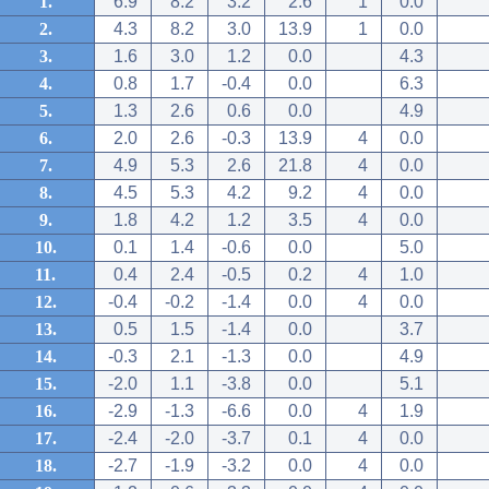
1.
6.9
8.2
3.2
2.6
1
0.0
2.
4.3
8.2
3.0
13.9
1
0.0
3.
1.6
3.0
1.2
0.0
4.3
4.
0.8
1.7
-0.4
0.0
6.3
5.
1.3
2.6
0.6
0.0
4.9
6.
2.0
2.6
-0.3
13.9
4
0.0
7.
4.9
5.3
2.6
21.8
4
0.0
8.
4.5
5.3
4.2
9.2
4
0.0
9.
1.8
4.2
1.2
3.5
4
0.0
10.
0.1
1.4
-0.6
0.0
5.0
11.
0.4
2.4
-0.5
0.2
4
1.0
12.
-0.4
-0.2
-1.4
0.0
4
0.0
13.
0.5
1.5
-1.4
0.0
3.7
14.
-0.3
2.1
-1.3
0.0
4.9
15.
-2.0
1.1
-3.8
0.0
5.1
16.
-2.9
-1.3
-6.6
0.0
4
1.9
17.
-2.4
-2.0
-3.7
0.1
4
0.0
18.
-2.7
-1.9
-3.2
0.0
4
0.0