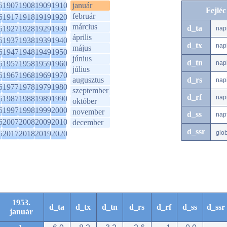
6
1907
1908
1909
1910
január
Fejlé
február
6
1917
1918
1919
1920
március
d_ta
6
1927
1928
1929
1930
nap
április
6
1937
1938
1939
1940
d_tx
nap
május
6
1947
1948
1949
1950
június
d_tn
6
1957
1958
1959
1960
nap
július
6
1967
1968
1969
1970
augusztus
d_rs
nap
6
1977
1978
1979
1980
szeptember
d_rf
nap
6
1987
1988
1989
1990
október
6
1997
1998
1999
2000
november
d_ss
nap
6
2007
2008
2009
2010
december
d_ssr
6
2017
2018
2019
2020
glo
1953.
d_ta
d_tx
d_tn
d_rs
d_rf
d_ss
d_ssr
január