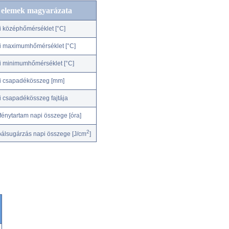
c elemek magyarázata
i középhőmérséklet [°C]
i maximumhőmérséklet [°C]
i minimumhőmérséklet [°C]
i csapadékösszeg [mm]
i csapadékösszeg fajtája
fénytartam napi összege [óra]
2
bálsugárzás napi összege [J/cm
]