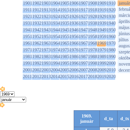
1901
1902
1903
1904
1905
1906
1907
1908
1909
1910
január
februá
1911
1912
1913
1914
1915
1916
1917
1918
1919
1920
márci
1921
1922
1923
1924
1925
1926
1927
1928
1929
1930
április
1931
1932
1933
1934
1935
1936
1937
1938
1939
1940
május
1941
1942
1943
1944
1945
1946
1947
1948
1949
1950
június
1951
1952
1953
1954
1955
1956
1957
1958
1959
1960
július
1961
1962
1963
1964
1965
1966
1967
1968
1969
1970
augus
1971
1972
1973
1974
1975
1976
1977
1978
1979
1980
szept
1981
1982
1983
1984
1985
1986
1987
1988
1989
1990
októb
1991
1992
1993
1994
1995
1996
1997
1998
1999
2000
novem
2001
2002
2003
2004
2005
2006
2007
2008
2009
2010
decem
2011
2012
2013
2014
2015
2016
2017
2018
2019
2020
1969.
d_ta
d_tx
január