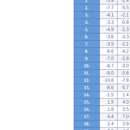
1.
-5.9
-2.4
2.
-7.7
-5.5
3.
-4.1
-2.1
4.
-3.3
-0.8
5.
-4.9
-2.3
6.
-3.6
-3.3
7.
-3.5
-2.1
8.
-6.6
-4.2
9.
-7.0
-2.8
10.
-6.7
-3.0
11.
-8.0
-5.6
12.
-10.6
-7.8
13.
-8.6
-5.7
14.
-1.5
1.4
15.
1.5
4.0
16.
1.8
3.5
17.
4.4
7.0
18.
2.4
3.9