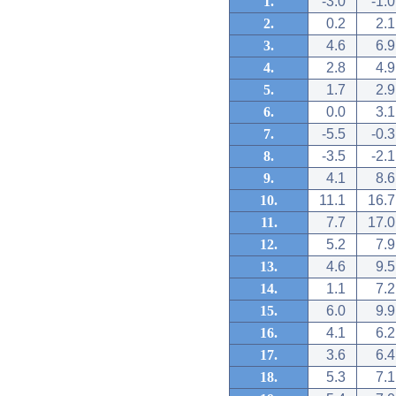
1.
-3.0
-1.0
2.
0.2
2.1
3.
4.6
6.9
4.
2.8
4.9
5.
1.7
2.9
6.
0.0
3.1
7.
-5.5
-0.3
8.
-3.5
-2.1
9.
4.1
8.6
10.
11.1
16.7
11.
7.7
17.0
12.
5.2
7.9
13.
4.6
9.5
14.
1.1
7.2
15.
6.0
9.9
16.
4.1
6.2
17.
3.6
6.4
18.
5.3
7.1