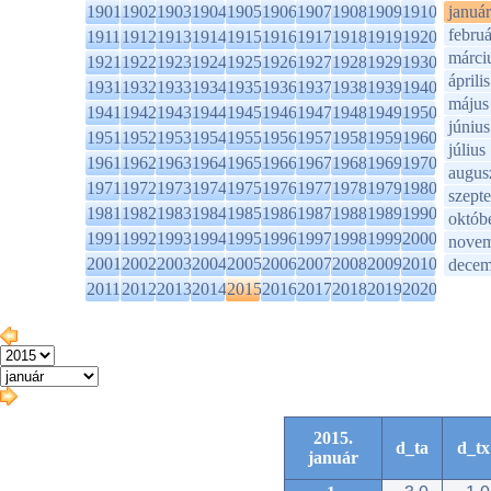
1901
1902
1903
1904
1905
1906
1907
1908
1909
1910
január
februá
1911
1912
1913
1914
1915
1916
1917
1918
1919
1920
márci
1921
1922
1923
1924
1925
1926
1927
1928
1929
1930
április
1931
1932
1933
1934
1935
1936
1937
1938
1939
1940
május
1941
1942
1943
1944
1945
1946
1947
1948
1949
1950
június
1951
1952
1953
1954
1955
1956
1957
1958
1959
1960
július
1961
1962
1963
1964
1965
1966
1967
1968
1969
1970
augus
1971
1972
1973
1974
1975
1976
1977
1978
1979
1980
szept
1981
1982
1983
1984
1985
1986
1987
1988
1989
1990
októb
1991
1992
1993
1994
1995
1996
1997
1998
1999
2000
novem
2001
2002
2003
2004
2005
2006
2007
2008
2009
2010
decem
2011
2012
2013
2014
2015
2016
2017
2018
2019
2020
2015.
d_ta
d_tx
január