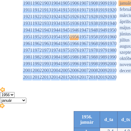
1901
1902
1903
1904
1905
1906
1907
1908
1909
1910
január
februá
1911
1912
1913
1914
1915
1916
1917
1918
1919
1920
márci
1921
1922
1923
1924
1925
1926
1927
1928
1929
1930
április
1931
1932
1933
1934
1935
1936
1937
1938
1939
1940
május
1941
1942
1943
1944
1945
1946
1947
1948
1949
1950
június
1951
1952
1953
1954
1955
1956
1957
1958
1959
1960
július
1961
1962
1963
1964
1965
1966
1967
1968
1969
1970
augus
1971
1972
1973
1974
1975
1976
1977
1978
1979
1980
szept
1981
1982
1983
1984
1985
1986
1987
1988
1989
1990
októb
1991
1992
1993
1994
1995
1996
1997
1998
1999
2000
novem
2001
2002
2003
2004
2005
2006
2007
2008
2009
2010
decem
2011
2012
2013
2014
2015
2016
2017
2018
2019
2020
1956.
d_ta
d_tx
január