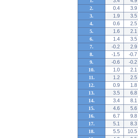
1.
3.4
4.9
2.
0.4
3.9
3.
1.9
3.5
4.
0.6
2.5
5.
1.6
2.1
6.
1.4
3.5
7.
-0.2
2.9
8.
-1.5
-0.7
9.
-0.6
-0.2
10.
1.0
2.1
11.
1.2
2.5
12.
0.9
1.8
13.
3.5
6.8
14.
3.4
8.1
15.
4.6
5.6
16.
6.7
9.8
17.
5.1
8.3
18.
5.5
10.5