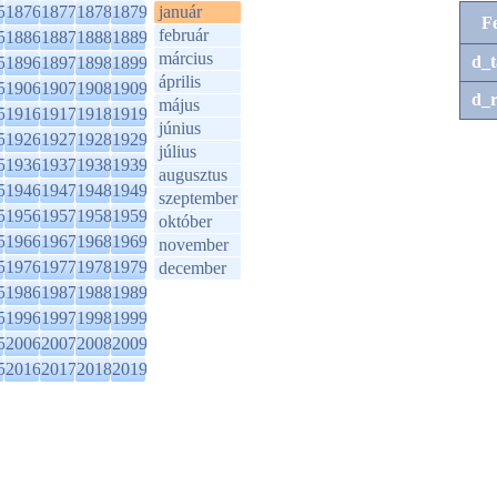
5
1876
1877
1878
1879
január
F
február
5
1886
1887
1888
1889
március
d_t
5
1896
1897
1898
1899
április
5
1906
1907
1908
1909
d_r
május
5
1916
1917
1918
1919
június
5
1926
1927
1928
1929
július
5
1936
1937
1938
1939
augusztus
5
1946
1947
1948
1949
szeptember
5
1956
1957
1958
1959
október
5
1966
1967
1968
1969
november
5
1976
1977
1978
1979
december
5
1986
1987
1988
1989
5
1996
1997
1998
1999
5
2006
2007
2008
2009
5
2016
2017
2018
2019